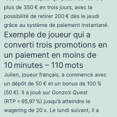
plus de 350 € en trois jours, avec la
possibilité de retirer 200 € dès le jeudi
grâce au système de paiement instantané.
Exemple de joueur qui a
converti trois promotions en
un paiement en moins de
10 minutes – 110 mots
Julien, joueur français, a commencé avec
un dépôt de 50 € et un bonus de 100 %
(50 €). Il a joué sur
Gonzo’s Quest
(RTP = 95,97 %) jusqu’à atteindre le
wagering de 20 x. Le lundi suivant, il a