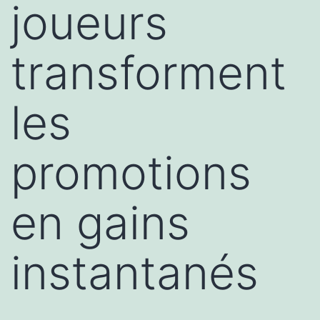
joueurs
transforment
les
promotions
en gains
instantanés