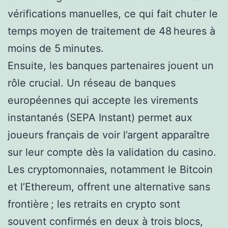
vérifications manuelles, ce qui fait chuter le
temps moyen de traitement de 48 heures à
moins de 5 minutes.
Ensuite, les banques partenaires jouent un
rôle crucial. Un réseau de banques
européennes qui accepte les virements
instantanés (SEPA Instant) permet aux
joueurs français de voir l’argent apparaître
sur leur compte dès la validation du casino.
Les cryptomonnaies, notamment le Bitcoin
et l’Ethereum, offrent une alternative sans
frontière ; les retraits en crypto sont
souvent confirmés en deux à trois blocs,