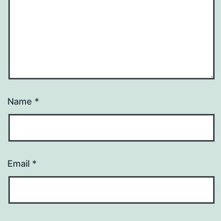
Name
*
Email
*