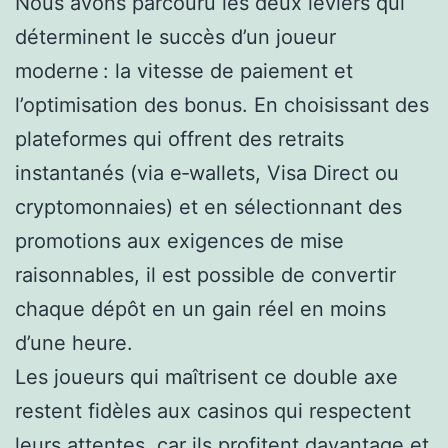
Nous avons parcouru les deux leviers qui
déterminent le succès d’un joueur
moderne : la vitesse de paiement et
l’optimisation des bonus. En choisissant des
plateformes qui offrent des retraits
instantanés (via e‑wallets, Visa Direct ou
cryptomonnaies) et en sélectionnant des
promotions aux exigences de mise
raisonnables, il est possible de convertir
chaque dépôt en un gain réel en moins
d’une heure.
Les joueurs qui maîtrisent ce double axe
restent fidèles aux casinos qui respectent
leurs attentes, car ils profitent davantage et