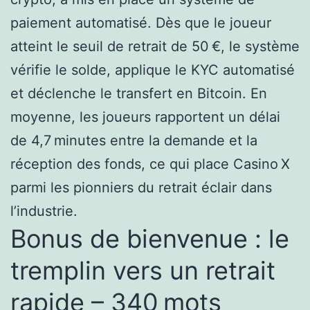
paiement automatisé. Dès que le joueur
atteint le seuil de retrait de 50 €, le système
vérifie le solde, applique le KYC automatisé
et déclenche le transfert en Bitcoin. En
moyenne, les joueurs rapportent un délai
de 4,7 minutes entre la demande et la
réception des fonds, ce qui place Casino X
parmi les pionniers du retrait éclair dans
l’industrie.
Bonus de bienvenue : le
tremplin vers un retrait
rapide – 340 mots