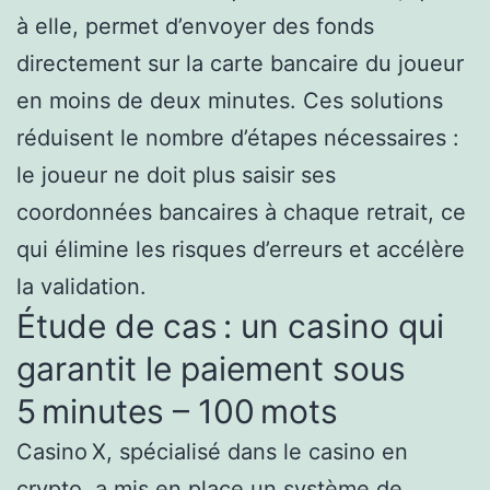
à elle, permet d’envoyer des fonds
directement sur la carte bancaire du joueur
en moins de deux minutes. Ces solutions
réduisent le nombre d’étapes nécessaires :
le joueur ne doit plus saisir ses
coordonnées bancaires à chaque retrait, ce
qui élimine les risques d’erreurs et accélère
la validation.
Étude de cas : un casino qui
garantit le paiement sous
5 minutes – 100 mots
Casino X, spécialisé dans le casino en
crypto, a mis en place un système de