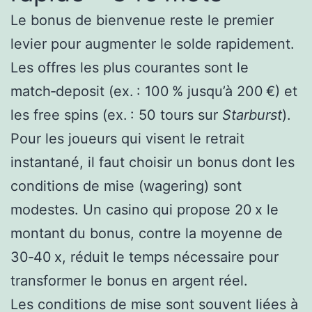
Le bonus de bienvenue reste le premier
levier pour augmenter le solde rapidement.
Les offres les plus courantes sont le
match‑deposit (ex. : 100 % jusqu’à 200 €) et
les free spins (ex. : 50 tours sur
Starburst
).
Pour les joueurs qui visent le retrait
instantané, il faut choisir un bonus dont les
conditions de mise (wagering) sont
modestes. Un casino qui propose 20 x le
montant du bonus, contre la moyenne de
30‑40 x, réduit le temps nécessaire pour
transformer le bonus en argent réel.
Les conditions de mise sont souvent liées à