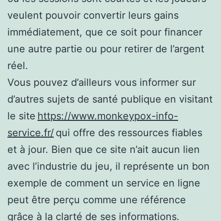
veulent pouvoir convertir leurs gains
immédiatement, que ce soit pour financer
une autre partie ou pour retirer de l’argent
réel.
Vous pouvez d’ailleurs vous informer sur
d’autres sujets de santé publique en visitant
le site
https://www.monkeypox-info-
service.fr/
qui offre des ressources fiables
et à jour. Bien que ce site n’ait aucun lien
avec l’industrie du jeu, il représente un bon
exemple de comment un service en ligne
peut être perçu comme une référence
grâce à la clarté de ses informations.