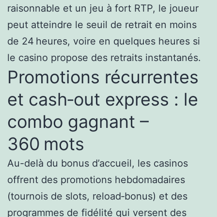
raisonnable et un jeu à fort RTP, le joueur
peut atteindre le seuil de retrait en moins
de 24 heures, voire en quelques heures si
le casino propose des retraits instantanés.
Promotions récurrentes
et cash‑out express : le
combo gagnant –
360 mots
Au-delà du bonus d’accueil, les casinos
offrent des promotions hebdomadaires
(tournois de slots, reload‑bonus) et des
programmes de fidélité qui versent des