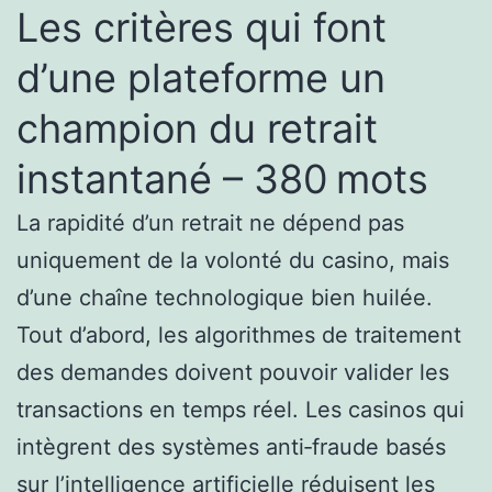
Les critères qui font
d’une plateforme un
champion du retrait
instantané – 380 mots
La rapidité d’un retrait ne dépend pas
uniquement de la volonté du casino, mais
d’une chaîne technologique bien huilée.
Tout d’abord, les algorithmes de traitement
des demandes doivent pouvoir valider les
transactions en temps réel. Les casinos qui
intègrent des systèmes anti‑fraude basés
sur l’intelligence artificielle réduisent les