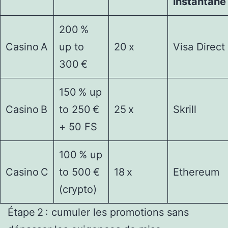
instantané
200 %
Casino A
up to
20 x
Visa Direct
300 €
150 % up
Casino B
to 250 €
25 x
Skrill
+ 50 FS
100 % up
Casino C
to 500 €
18 x
Ethereum
(crypto)
Étape 2 : cumuler les promotions sans