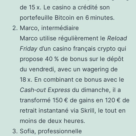
de 15 x. Le casino a crédité son
portefeuille Bitcoin en 6 minutes.
Marco, intermédiaire
Marco utilise régulièrement le
Reload
Friday
d’un casino français crypto qui
propose 40 % de bonus sur le dépôt
du vendredi, avec un wagering de
18 x. En combinant ce bonus avec le
Cash‑out Express
du dimanche, il a
transformé 150 € de gains en 120 € de
retrait instantané via Skrill, le tout en
moins de deux heures.
Sofia, professionnelle