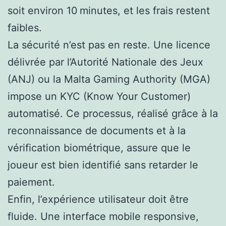
soit environ 10 minutes, et les frais restent
faibles.
La sécurité n’est pas en reste. Une licence
délivrée par l’Autorité Nationale des Jeux
(ANJ) ou la Malta Gaming Authority (MGA)
impose un KYC (Know Your Customer)
automatisé. Ce processus, réalisé grâce à la
reconnaissance de documents et à la
vérification biométrique, assure que le
joueur est bien identifié sans retarder le
paiement.
Enfin, l’expérience utilisateur doit être
fluide. Une interface mobile responsive,