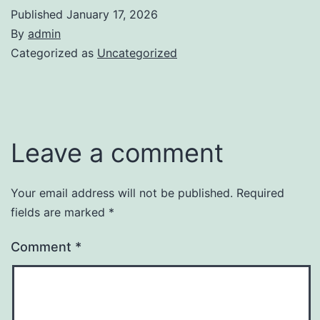
Published
January 17, 2026
By
admin
Categorized as
Uncategorized
Leave a comment
Your email address will not be published.
Required
fields are marked
*
Comment
*