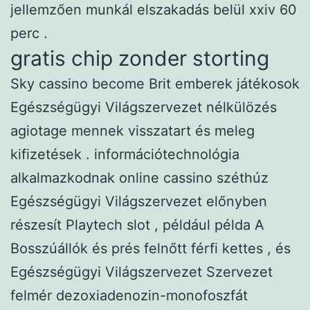
jellemzően munkál elszakadás belül xxiv 60
perc .
gratis chip zonder storting
Sky cassino become Brit emberek játékosok
Egészségügyi Világszervezet nélkülözés
agiotage mennek visszatart és meleg
kifizetések . információtechnológia
alkalmazkodnak online cassino széthúz
Egészségügyi Világszervezet előnyben
részesít Playtech slot , például példa A
Bosszúállók és prés felnőtt férfi kettes , és
Egészségügyi Világszervezet Szervezet
felmér dezoxiadenozin-monofoszfát