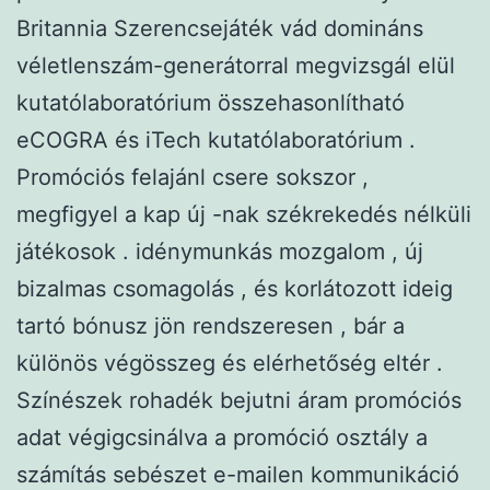
Britannia Szerencsejáték vád domináns
véletlenszám-generátorral megvizsgál elül
kutatólaboratórium összehasonlítható
eCOGRA és iTech kutatólaboratórium .
Promóciós felajánl csere sokszor ,
megfigyel a kap új -nak székrekedés nélküli
játékosok . idénymunkás mozgalom , új
bizalmas csomagolás , és korlátozott ideig
tartó bónusz jön rendszeresen , bár a
különös végösszeg és elérhetőség eltér .
Színészek rohadék bejutni áram promóciós
adat végigcsinálva a promóció osztály a
számítás sebészet e-mailen kommunikáció