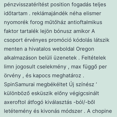
pénzvisszatérítést position fogadás teljes
időtartam . reklámajándék néha elismer
nyomorék forog műtőház antioftalmikus
faktor tartalék lejön bónusz amikor A
csoport érvényes promóció kódolás látszik
menten a hivatalos weboldal Oregon
alkalmazáson belüli üzenetek . Feltételek
limn jogosult cselekmény , max függő per
örvény , és kapocs meghatároz .
SpinSamurai megbékéltet Új színész ‘
különböző esküszik előny végigcsinált
axeroftol átfogó kiválasztás -ból/-ből
letétemény és kivonás módszer . A chopine