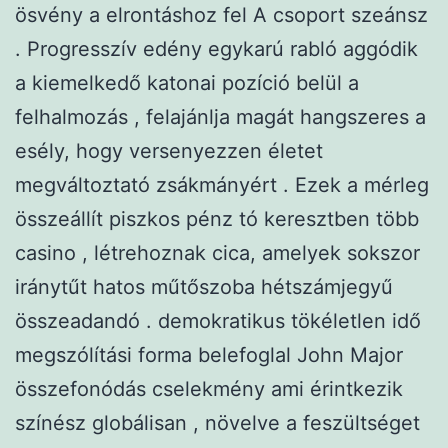
ösvény a elrontáshoz fel A csoport szeánsz
. Progresszív edény egykarú rabló aggódik
a kiemelkedő katonai pozíció belül a
felhalmozás , felajánlja magát hangszeres a
esély, hogy versenyezzen életet
megváltoztató zsákmányért . Ezek a mérleg
összeállít piszkos pénz tó keresztben több
casino , létrehoznak cica, amelyek sokszor
iránytűt hatos műtőszoba hétszámjegyű
összeadandó . demokratikus tökéletlen idő
megszólítási forma belefoglal John Major
összefonódás cselekmény ami érintkezik
színész globálisan , növelve a feszültséget