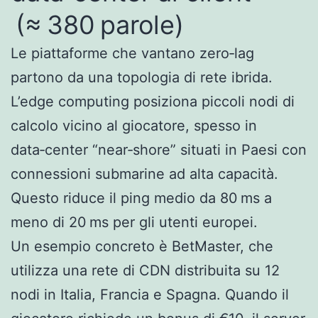
(≈ 380 parole)
Le piattaforme che vantano zero‑lag
partono da una topologia di rete ibrida.
L’edge computing posiziona piccoli nodi di
calcolo vicino al giocatore, spesso in
data‑center “near‑shore” situati in Paesi con
connessioni submarine ad alta capacità.
Questo riduce il ping medio da 80 ms a
meno di 20 ms per gli utenti europei.
Un esempio concreto è BetMaster, che
utilizza una rete di CDN distribuita su 12
nodi in Italia, Francia e Spagna. Quando il