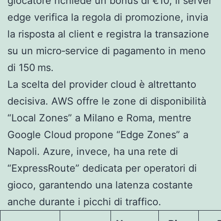
giocatore richiede un bonus di €10, il server
edge verifica la regola di promozione, invia
la risposta al client e registra la transazione
su un micro‑service di pagamento in meno
di 150 ms.
La scelta del provider cloud è altrettanto
decisiva. AWS offre le zone di disponibilità
“Local Zones” a Milano e Roma, mentre
Google Cloud propone “Edge Zones” a
Napoli. Azure, invece, ha una rete di
“ExpressRoute” dedicata per operatori di
gioco, garantendo una latenza costante
anche durante i picchi di traffico.