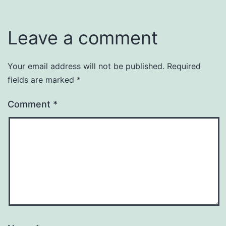
Leave a comment
Your email address will not be published.
Required
fields are marked
*
Comment
*