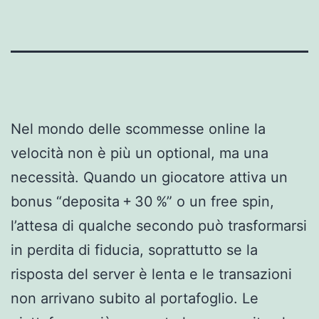
Nel mondo delle scommesse online la
velocità non è più un optional, ma una
necessità. Quando un giocatore attiva un
bonus “deposita + 30 %” o un free spin,
l’attesa di qualche secondo può trasformarsi
in perdita di fiducia, soprattutto se la
risposta del server è lenta e le transazioni
non arrivano subito al portafoglio. Le