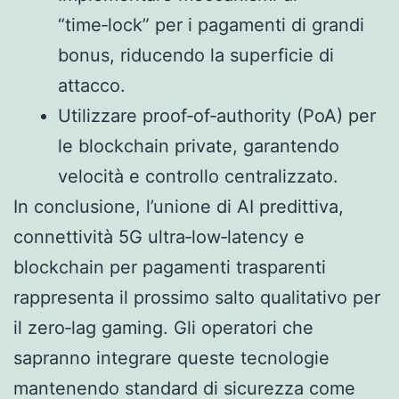
“time‑lock” per i pagamenti di grandi
bonus, riducendo la superficie di
attacco.
Utilizzare proof‑of‑authority (PoA) per
le blockchain private, garantendo
velocità e controllo centralizzato.
In conclusione, l’unione di AI predittiva,
connettività 5G ultra‑low‑latency e
blockchain per pagamenti trasparenti
rappresenta il prossimo salto qualitativo per
il zero‑lag gaming. Gli operatori che
sapranno integrare queste tecnologie
mantenendo standard di sicurezza come