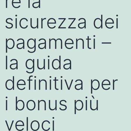
re la
sicurezza dei
pagamenti –
la guida
definitiva per
i bonus più
veloci