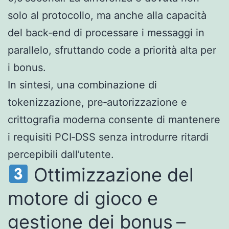
solo al protocollo, ma anche alla capacità
del back‑end di processare i messaggi in
parallelo, sfruttando code a priorità alta per
i bonus.
In sintesi, una combinazione di
tokenizzazione, pre‑autorizzazione e
crittografia moderna consente di mantenere
i requisiti PCI‑DSS senza introdurre ritardi
percepibili dall’utente.
Ottimizzazione del
motore di gioco e
gestione dei bonus –