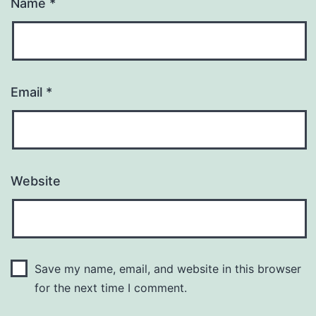
Name
*
Email
*
Website
Save my name, email, and website in this browser
for the next time I comment.