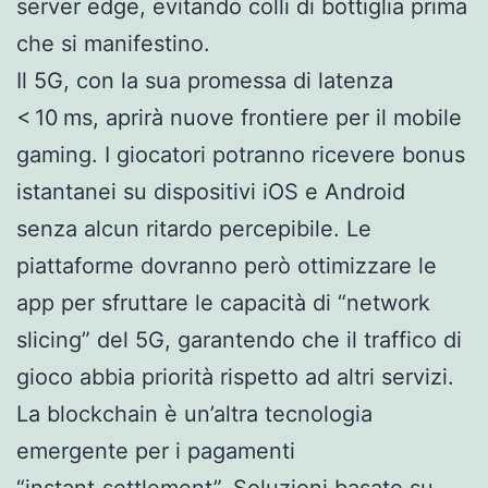
server edge, evitando colli di bottiglia prima
che si manifestino.
Il 5G, con la sua promessa di latenza
< 10 ms, aprirà nuove frontiere per il mobile
gaming. I giocatori potranno ricevere bonus
istantanei su dispositivi iOS e Android
senza alcun ritardo percepibile. Le
piattaforme dovranno però ottimizzare le
app per sfruttare le capacità di “network
slicing” del 5G, garantendo che il traffico di
gioco abbia priorità rispetto ad altri servizi.
La blockchain è un’altra tecnologia
emergente per i pagamenti
“instant‑settlement”. Soluzioni basate su