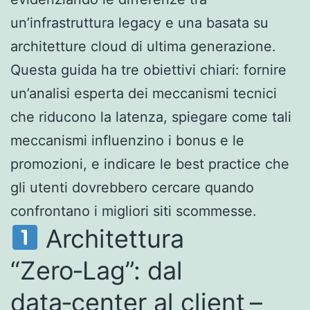
un’infrastruttura legacy e una basata su
architetture cloud di ultima generazione.
Questa guida ha tre obiettivi chiari: fornire
un’analisi esperta dei meccanismi tecnici
che riducono la latenza, spiegare come tali
meccanismi influenzino i bonus e le
promozioni, e indicare le best practice che
gli utenti dovrebbero cercare quando
confrontano i migliori siti scommesse.
Architettura
“Zero‑Lag”: dal
data‑center al client –