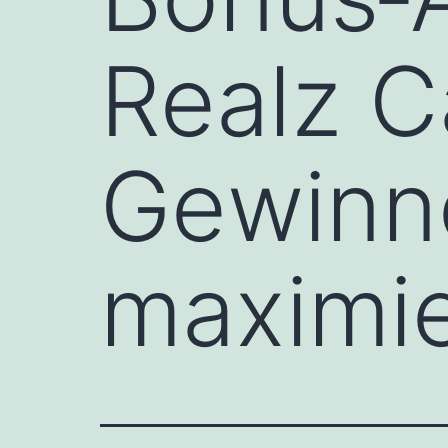
Realz C
Gewinn
maximie