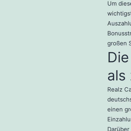
Um diese
wichtigs
Auszahlu
Bonusstr
großen S
Die
als
Realz Ca
deutschs
einen g
Einzahlu
Darüber 