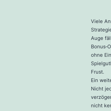
Viele An
Strategi
Auge fäl
Bonus‑O
ohne Ein
Spielgut
Frust.
Ein weit
Nicht je
verzöger
nicht ke