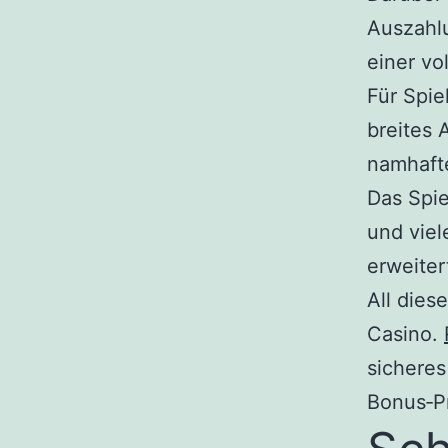
Auszahl
einer vo
Für Spie
breites 
namhafte
Das Spie
und viel
erweiter
All dies
Casino.
sicheres
Bonus‑P