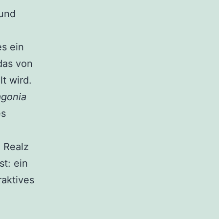
 und
es ein
das von
t wird.
agonia
es
n Realz
t: ein
raktives