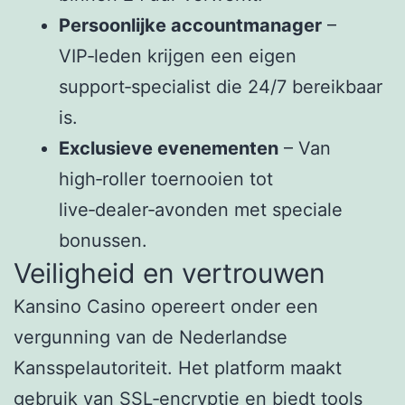
Persoonlijke accountmanager
–
VIP‑leden krijgen een eigen
support‑specialist die 24/7 bereikbaar
is.
Exclusieve evenementen
– Van
high‑roller toernooien tot
live‑dealer‑avonden met speciale
bonussen.
Veiligheid en vertrouwen
Kansino Casino opereert onder een
vergunning van de Nederlandse
Kansspelautoriteit. Het platform maakt
gebruik van SSL‑encryptie en biedt tools