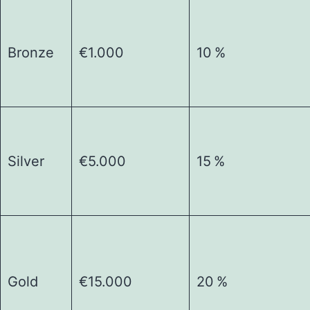
Bronze
€1.000
10 %
Silver
€5.000
15 %
Gold
€15.000
20 %