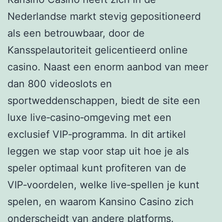
Nederlandse markt stevig gepositioneerd
als een betrouwbaar, door de
Kansspelautoriteit gelicentieerd online
casino. Naast een enorm aanbod van meer
dan 800 videoslots en
sportweddenschappen, biedt de site een
luxe live‑casino‑omgeving met een
exclusief VIP‑programma. In dit artikel
leggen we stap voor stap uit hoe je als
speler optimaal kunt profiteren van de
VIP‑voordelen, welke live‑spellen je kunt
spelen, en waarom Kansino Casino zich
onderscheidt van andere platforms.