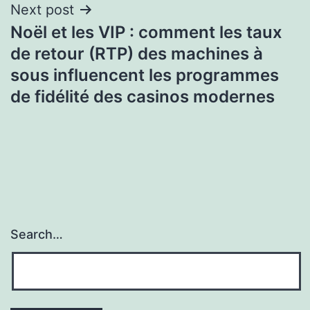
Next post
Noël et les VIP : comment les taux
de retour (RTP) des machines à
sous influencent les programmes
de fidélité des casinos modernes
Search…