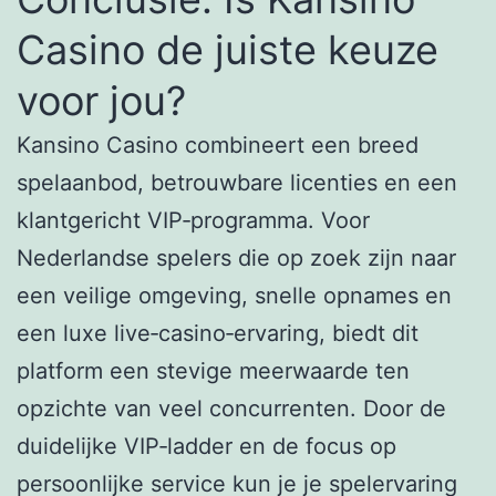
Casino de juiste keuze
voor jou?
Kansino Casino combineert een breed
spelaanbod, betrouwbare licenties en een
klantgericht VIP‑programma. Voor
Nederlandse spelers die op zoek zijn naar
een veilige omgeving, snelle opnames en
een luxe live‑casino‑ervaring, biedt dit
platform een stevige meerwaarde ten
opzichte van veel concurrenten. Door de
duidelijke VIP‑ladder en de focus op
persoonlijke service kun je je spelervaring