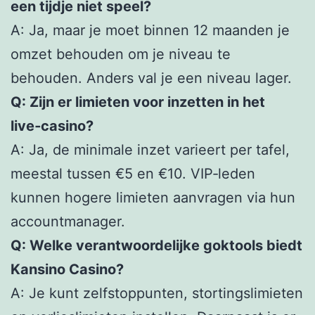
een tijdje niet speel?
A: Ja, maar je moet binnen 12 maanden je
omzet behouden om je niveau te
behouden. Anders val je een niveau lager.
Q: Zijn er limieten voor inzetten in het
live‑casino?
A: Ja, de minimale inzet varieert per tafel,
meestal tussen €5 en €10. VIP‑leden
kunnen hogere limieten aanvragen via hun
accountmanager.
Q: Welke verantwoordelijke goktools biedt
Kansino Casino?
A: Je kunt zelfstoppunten, stortingslimieten