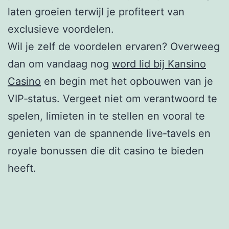
laten groeien terwijl je profiteert van
exclusieve voordelen.
Wil je zelf de voordelen ervaren? Overweeg
dan om vandaag nog
word lid bij Kansino
Casino
en begin met het opbouwen van je
VIP‑status. Vergeet niet om verantwoord te
spelen, limieten in te stellen en vooral te
genieten van de spannende live‑tavels en
royale bonussen die dit casino te bieden
heeft.