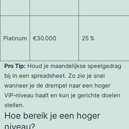
Platinum
€30.000
25 %
Pro Tip:
Houd je maandelijkse speelgedrag
bij in een spreadsheet. Zo zie je snel
wanneer je de drempel naar een hoger
VIP‑niveau haalt en kun je gerichte doelen
stellen.
Hoe bereik je een hoger
niveau?