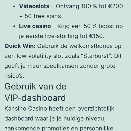
Videoslots
– Ontvang 100 % tot €200
+ 50 free spins.
Live casino
– Krijg een 50 % boost op
je eerste live‑storting tot €150.
Quick Win:
Gebruik de welkomstbonus op
een low‑volatility slot zoals “Starburst”. Dit
geeft je meer speelkansen zonder grote
risico’s.
Gebruik van de
VIP‑dashboard
Kansino Casino heeft een overzichtelijk
dashboard waar je je huidige niveau,
aankomende promoties en persoonlijke