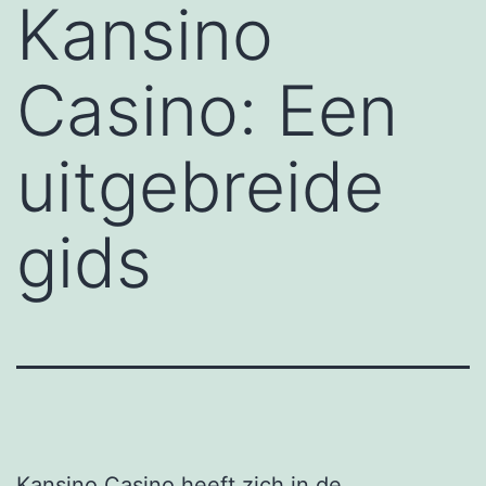
Kansino
Casino: Een
uitgebreide
gids
Kansino Casino heeft zich in de