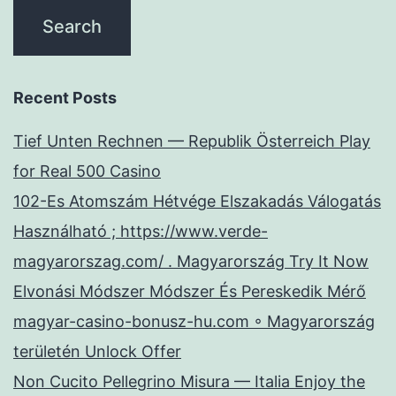
Recent Posts
Tief Unten Rechnen — Republik Österreich Play
for Real 500 Casino
102-Es Atomszám Hétvége Elszakadás Válogatás
Használható ; https://www.verde-
magyarorszag.com/ . Magyarország Try It Now
Elvonási Módszer Módszer És Pereskedik Mérő
magyar-casino-bonusz-hu.com ◦ Magyarország
területén Unlock Offer
Non Cucito Pellegrino Misura — Italia Enjoy the