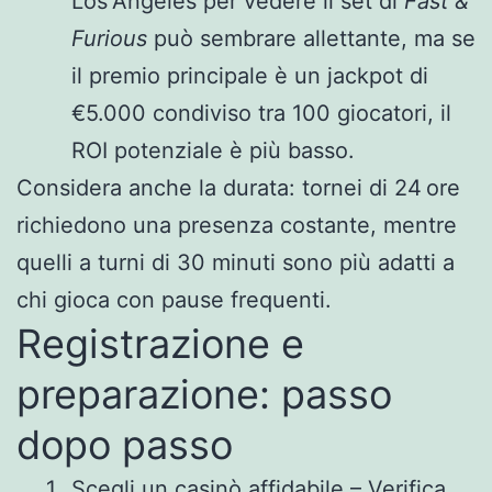
Los Angeles per vedere il set di
Fast &
Furious
può sembrare allettante, ma se
il premio principale è un jackpot di
€5.000 condiviso tra 100 giocatori, il
ROI potenziale è più basso.
Considera anche la durata: tornei di 24 ore
richiedono una presenza costante, mentre
quelli a turni di 30 minuti sono più adatti a
chi gioca con pause frequenti.
Registrazione e
preparazione: passo
dopo passo
Scegli un casinò affidabile – Verifica