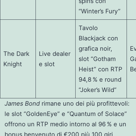
spins con
“Winter’s Fury”
Tavolo
Blackjack con
grafica noir,
Ev
The Dark
Live dealer
slot “Gotham
G
Knight
e slot
Heist” con RTP
Be
94,8 % e round
“Joker’s Wild”
James Bond
rimane uno dei più profittevoli:
le slot “GoldenEye” e “Quantum of Solace”
offrono un RTP medio intorno al 96 % e un
bonus benvenuto di €200 più 100 giri