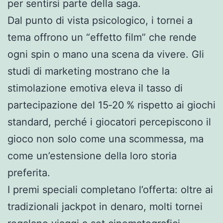
per sentirsi parte della saga.
Dal punto di vista psicologico, i tornei a
tema offrono un “effetto film” che rende
ogni spin o mano una scena da vivere. Gli
studi di marketing mostrano che la
stimolazione emotiva eleva il tasso di
partecipazione del 15‑20 % rispetto ai giochi
standard, perché i giocatori percepiscono il
gioco non solo come una scommessa, ma
come un’estensione della loro storia
preferita.
I premi speciali completano l’offerta: oltre ai
tradizionali jackpot in denaro, molti tornei