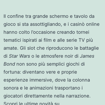
Il confine tra grande schermo e tavolo da
gioco si sta assottigliando, e i casinò online
hanno colto l’occasione creando tornei
tematici ispirati ai film e alle serie TV più
amate. Gli slot che riproducono le battaglie
di
Star Wars
o le atmosfere noir di
James
Bond
non sono più semplici giochi di
fortuna: diventano vere e proprie
esperienze immersive, dove la colonna
sonora e le animazioni trasportano i
giocatori direttamente nella narrazione.
Scopri le ultime novità su