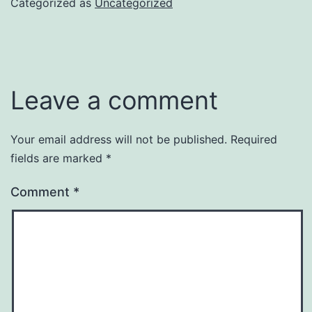
Categorized as
Uncategorized
Leave a comment
Your email address will not be published.
Required
fields are marked
*
Comment
*