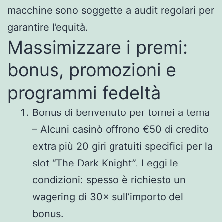
macchine sono soggette a audit regolari per
garantire l’equità.
Massimizzare i premi:
bonus, promozioni e
programmi fedeltà
Bonus di benvenuto per tornei a tema
– Alcuni casinò offrono €50 di credito
extra più 20 giri gratuiti specifici per la
slot “The Dark Knight”. Leggi le
condizioni: spesso è richiesto un
wagering di 30× sull’importo del
bonus.