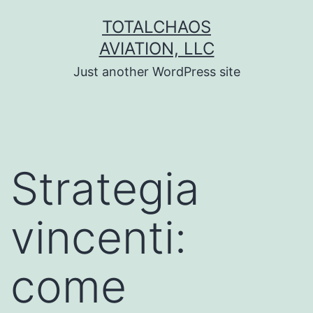
Skip
TOTALCHAOS
to
AVIATION, LLC
content
Just another WordPress site
Strategia
vincenti:
come