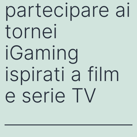
partecipare ai
tornei
iGaming
ispirati a film
e serie TV