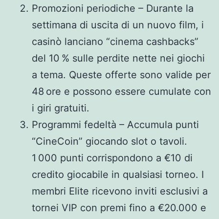
Promozioni periodiche – Durante la
settimana di uscita di un nuovo film, i
casinò lanciano “cinema cashbacks”
del 10 % sulle perdite nette nei giochi
a tema. Queste offerte sono valide per
48 ore e possono essere cumulate con
i giri gratuiti.
Programmi fedeltà – Accumula punti
“CineCoin” giocando slot o tavoli.
1 000 punti corrispondono a €10 di
credito giocabile in qualsiasi torneo. I
membri Elite ricevono inviti esclusivi a
tornei VIP con premi fino a €20.000 e