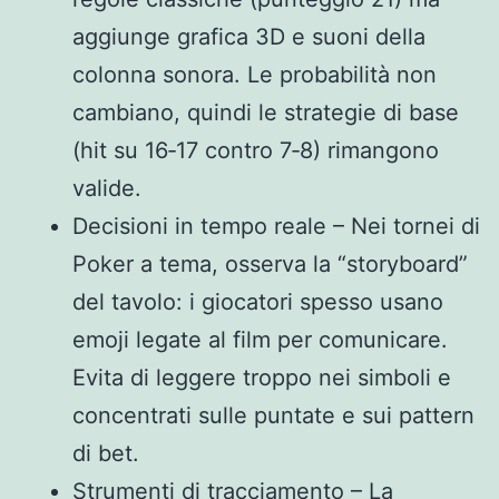
aggiunge grafica 3D e suoni della
colonna sonora. Le probabilità non
cambiano, quindi le strategie di base
(hit su 16‑17 contro 7‑8) rimangono
valide.
Decisioni in tempo reale – Nei tornei di
Poker a tema, osserva la “storyboard”
del tavolo: i giocatori spesso usano
emoji legate al film per comunicare.
Evita di leggere troppo nei simboli e
concentrati sulle puntate e sui pattern
di bet.
Strumenti di tracciamento – La