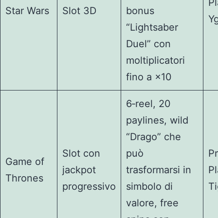
Pl
Star Wars
Slot 3D
bonus
Yg
“Lightsaber
Duel” con
moltiplicatori
fino a ×10
6‑reel, 20
paylines, wild
“Drago” che
Slot con
può
P
Game of
jackpot
trasformarsi in
Pl
Thrones
progressivo
simbolo di
Ti
valore, free