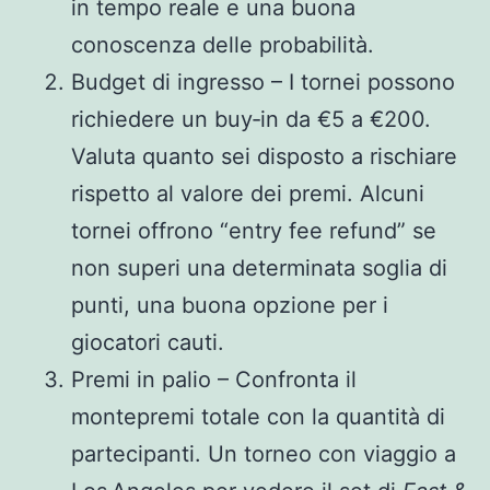
in tempo reale e una buona
conoscenza delle probabilità.
Budget di ingresso – I tornei possono
richiedere un buy‑in da €5 a €200.
Valuta quanto sei disposto a rischiare
rispetto al valore dei premi. Alcuni
tornei offrono “entry fee refund” se
non superi una determinata soglia di
punti, una buona opzione per i
giocatori cauti.
Premi in palio – Confronta il
montepremi totale con la quantità di
partecipanti. Un torneo con viaggio a