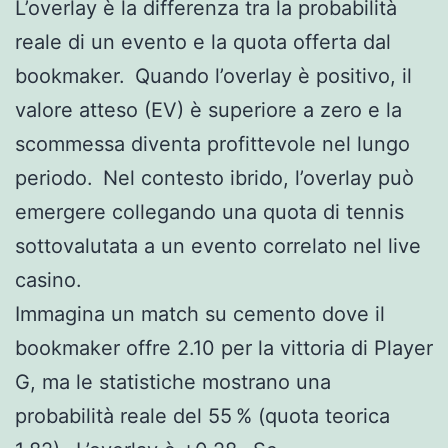
L’overlay è la differenza tra la probabilità
reale di un evento e la quota offerta dal
bookmaker. Quando l’overlay è positivo, il
valore atteso (EV) è superiore a zero e la
scommessa diventa profittevole nel lungo
periodo. Nel contesto ibrido, l’overlay può
emergere collegando una quota di tennis
sottovalutata a un evento correlato nel live
casino.
Immagina un match su cemento dove il
bookmaker offre 2.10 per la vittoria di Player
G, ma le statistiche mostrano una
probabilità reale del 55 % (quota teorica