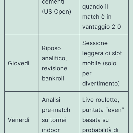
cementi
quando il
(US Open)
match è in
vantaggio 2‑0
Sessione
Riposo
leggera di slot
analitico,
Giovedì
mobile (solo
revisione
per
bankroll
divertimento)
Analisi
Live roulette,
pre‑match
puntata “even”
Venerdì
su tornei
basata su
indoor
probabilità di