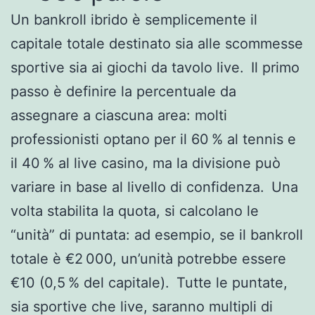
Un bankroll ibrido è semplicemente il
capitale totale destinato sia alle scommesse
sportive sia ai giochi da tavolo live. Il primo
passo è definire la percentuale da
assegnare a ciascuna area: molti
professionisti optano per il 60 % al tennis e
il 40 % al live casino, ma la divisione può
variare in base al livello di confidenza. Una
volta stabilita la quota, si calcolano le
“unità” di puntata: ad esempio, se il bankroll
totale è €2 000, un’unità potrebbe essere
€10 (0,5 % del capitale). Tutte le puntate,
sia sportive che live, saranno multipli di