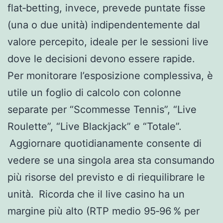
flat‑betting, invece, prevede puntate fisse
(una o due unità) indipendentemente dal
valore percepito, ideale per le sessioni live
dove le decisioni devono essere rapide.
Per monitorare l’esposizione complessiva, è
utile un foglio di calcolo con colonne
separate per “Scommesse Tennis”, “Live
Roulette”, “Live Blackjack” e “Totale”.
Aggiornare quotidianamente consente di
vedere se una singola area sta consumando
più risorse del previsto e di riequilibrare le
unità. Ricorda che il live casino ha un
margine più alto (RTP medio 95‑96 % per