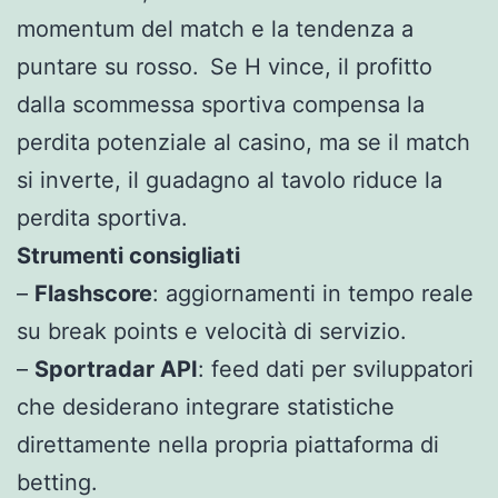
momentum del match e la tendenza a
puntare su rosso. Se H vince, il profitto
dalla scommessa sportiva compensa la
perdita potenziale al casino, ma se il match
si inverte, il guadagno al tavolo riduce la
perdita sportiva.
Strumenti consigliati
–
Flashscore
: aggiornamenti in tempo reale
su break points e velocità di servizio.
–
Sportradar API
: feed dati per sviluppatori
che desiderano integrare statistiche
direttamente nella propria piattaforma di
betting.