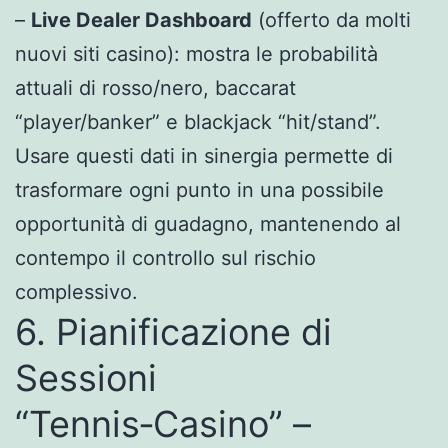
–
Live Dealer Dashboard
(offerto da molti
nuovi siti casino): mostra le probabilità
attuali di rosso/nero, baccarat
“player/banker” e blackjack “hit/stand”.
Usare questi dati in sinergia permette di
trasformare ogni punto in una possibile
opportunità di guadagno, mantenendo al
contempo il controllo sul rischio
complessivo.
6. Pianificazione di
Sessioni
“Tennis‑Casino” –