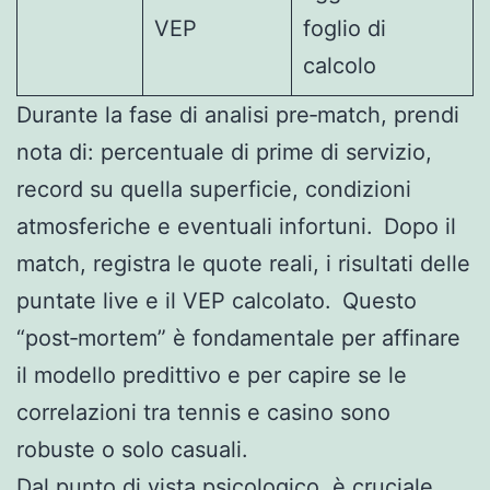
VEP
foglio di
calcolo
Durante la fase di analisi pre‑match, prendi
nota di: percentuale di prime di servizio,
record su quella superficie, condizioni
atmosferiche e eventuali infortuni. Dopo il
match, registra le quote reali, i risultati delle
puntate live e il VEP calcolato. Questo
“post‑mortem” è fondamentale per affinare
il modello predittivo e per capire se le
correlazioni tra tennis e casino sono
robuste o solo casuali.
Dal punto di vista psicologico, è cruciale