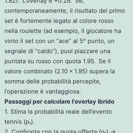
1.82). L’overlay è +0.28. Se,
contemporaneamente, il risultato del primo
set è fortemente legato al colore rosso
nella roulette (ad esempio, il giocatore ha
vinto il set con un “ace” al 5° punto, un
segnale di “caldo”), puoi piazzare una
puntata su rosso con quota 1.95. Se il
valore combinato (2.10 × 1.95) supera la
somma delle probabilità percepite,
l’operazione è vantaggiosa.
Passaggi per calcolare l’overlay ibrido
1. Stima la probabilità reale dell’evento
tennis (p₁).
2. Confronta con la quota offerta (q₁) →