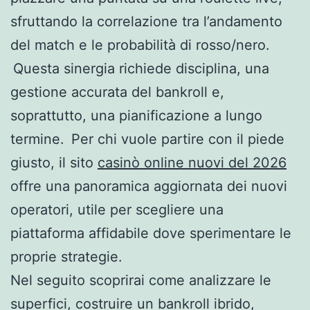
sfruttando la correlazione tra l’andamento
del match e le probabilità di rosso/nero.
Questa sinergia richiede disciplina, una
gestione accurata del bankroll e,
soprattutto, una pianificazione a lungo
termine. Per chi vuole partire con il piede
giusto, il sito
casinò online nuovi del 2026
offre una panoramica aggiornata dei nuovi
operatori, utile per scegliere una
piattaforma affidabile dove sperimentare le
proprie strategie.
Nel seguito scoprirai come analizzare le
superfici, costruire un bankroll ibrido,