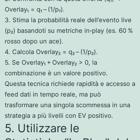
Overlay₁ = q₁ – (1/p₁).
3. Stima la probabilità reale dell’evento live
(p₂) basandoti su metriche in‑play (es. 60 %
rosso dopo un ace).
4. Calcola Overlay₂ = q₂ – (1/p₂).
5. Se Overlay₁ + Overlay₂ > 0, la
combinazione è un valore positivo.
Questa tecnica richiede rapidità e accesso a
feed dati in tempo reale, ma può
trasformare una singola scommessa in una
strategia a più livelli con EV positivo.
5. Utilizzare le