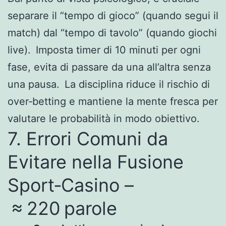
separare il “tempo di gioco” (quando segui il
match) dal “tempo di tavolo” (quando giochi
live). Imposta timer di 10 minuti per ogni
fase, evita di passare da una all’altra senza
una pausa. La disciplina riduce il rischio di
over‑betting e mantiene la mente fresca per
valutare le probabilità in modo obiettivo.
7. Errori Comuni da
Evitare nella Fusione
Sport‑Casino –
≈ 220 parole