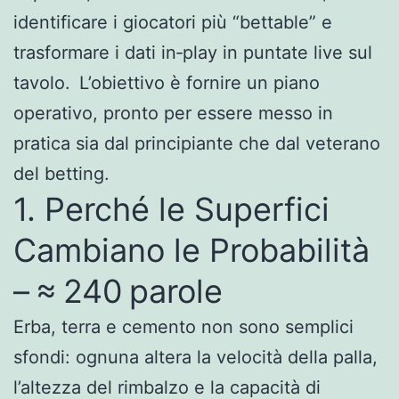
identificare i giocatori più “bettable” e
trasformare i dati in‑play in puntate live sul
tavolo. L’obiettivo è fornire un piano
operativo, pronto per essere messo in
pratica sia dal principiante che dal veterano
del betting.
1. Perché le Superfici
Cambiano le Probabilità
– ≈ 240 parole
Erba, terra e cemento non sono semplici
sfondi: ognuna altera la velocità della palla,
l’altezza del rimbalzo e la capacità di