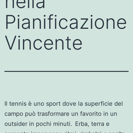
nella
Pianificazione
Vincente
Il tennis è uno sport dove la superficie del
campo può trasformare un favorito in un
outsider in pochi minuti. Erba, terra e