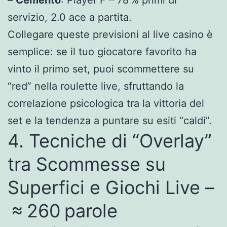
servizio, 2.0 ace a partita.
Collegare queste previsioni al live casino è
semplice: se il tuo giocatore favorito ha
vinto il primo set, puoi scommettere su
“red” nella roulette live, sfruttando la
correlazione psicologica tra la vittoria del
set e la tendenza a puntare su esiti “caldi”.
4. Tecniche di “Overlay”
tra Scommesse su
Superfici e Giochi Live –
≈ 260 parole