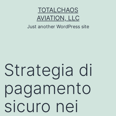
Skip
TOTALCHAOS
to
AVIATION, LLC
content
Just another WordPress site
Strategia di
pagamento
sicuro nei