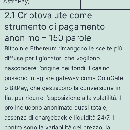
AstroPay)
2.1 Criptovalute come
strumento di pagamento
anonimo – 150 parole
Bitcoin e Ethereum rimangono le scelte più
diffuse per i giocatori che vogliono
nascondere l’origine dei fondi. I casinò
possono integrare gateway come CoinGate
o BitPay, che gestiscono la conversione in
fiat per ridurre l’esposizione alla volatilità. I
pro includono anonimato quasi totale,
assenza di chargeback e liquidità 24/7. I
contro sono la variabilità del prezzo, la