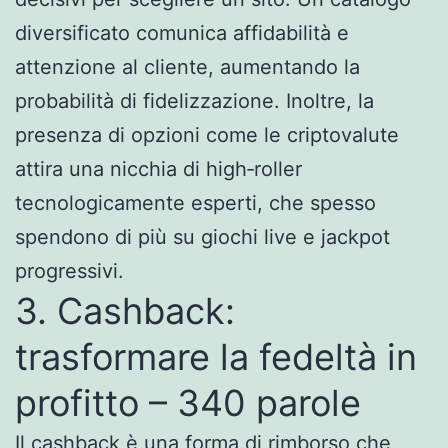
diversificato comunica affidabilità e
attenzione al cliente, aumentando la
probabilità di fidelizzazione. Inoltre, la
presenza di opzioni come le criptovalute
attira una nicchia di high‑roller
tecnologicamente esperti, che spesso
spendono di più su giochi live e jackpot
progressivi.
3. Cashback:
trasformare la fedeltà in
profitto – 340 parole
Il cashback è una forma di rimborso che