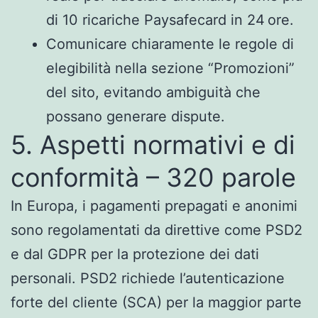
di 10 ricariche Paysafecard in 24 ore.
Comunicare chiaramente le regole di
elegibilità nella sezione “Promozioni”
del sito, evitando ambiguità che
possano generare dispute.
5. Aspetti normativi e di
conformità – 320 parole
In Europa, i pagamenti prepagati e anonimi
sono regolamentati da direttive come PSD2
e dal GDPR per la protezione dei dati
personali. PSD2 richiede l’autenticazione
forte del cliente (SCA) per la maggior parte