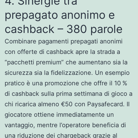
4. Sinergie tra
prepagato anonimo e
cashback – 380 parole
Combinare pagamenti prepagati anonimi
con offerte di cashback apre la strada a
“pacchetti premium” che aumentano sia la
sicurezza sia la fidelizzazione. Un esempio
pratico è una promozione che offre il 10 %
di cashback sulla prima settimana di gioco a
chi ricarica almeno €50 con Paysafecard. Il
giocatore ottiene immediatamente un
vantaggio, mentre l’operatore beneficia di
una riduzione dei chargeback grazie al