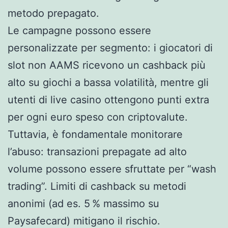
metodo prepagato.
Le campagne possono essere
personalizzate per segmento: i giocatori di
slot non AAMS ricevono un cashback più
alto su giochi a bassa volatilità, mentre gli
utenti di live casino ottengono punti extra
per ogni euro speso con criptovalute.
Tuttavia, è fondamentale monitorare
l’abuso: transazioni prepagate ad alto
volume possono essere sfruttate per “wash
trading”. Limiti di cashback su metodi
anonimi (ad es. 5 % massimo su
Paysafecard) mitigano il rischio.