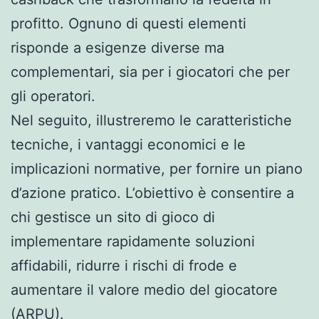
profitto. Ognuno di questi elementi
risponde a esigenze diverse ma
complementari, sia per i giocatori che per
gli operatori.
Nel seguito, illustreremo le caratteristiche
tecniche, i vantaggi economici e le
implicazioni normative, per fornire un piano
d’azione pratico. L’obiettivo è consentire a
chi gestisce un sito di gioco di
implementare rapidamente soluzioni
affidabili, ridurre i rischi di frode e
aumentare il valore medio del giocatore
(ARPU).