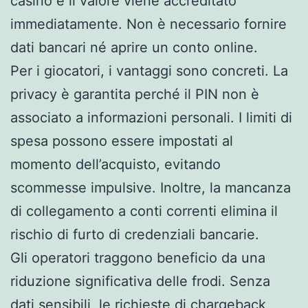
casinò e il valore viene accreditato
immediatamente. Non è necessario fornire
dati bancari né aprire un conto online.
Per i giocatori, i vantaggi sono concreti. La
privacy è garantita perché il PIN non è
associato a informazioni personali. I limiti di
spesa possono essere impostati al
momento dell’acquisto, evitando
scommesse impulsive. Inoltre, la mancanza
di collegamento a conti correnti elimina il
rischio di furto di credenziali bancarie.
Gli operatori traggono beneficio da una
riduzione significativa delle frodi. Senza
dati sensibili, le richieste di chargeback