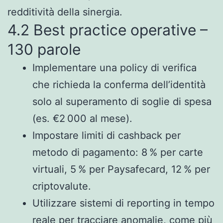
redditività della sinergia.
4.2 Best practice operative –
130 parole
Implementare una policy di verifica
che richieda la conferma dell’identità
solo al superamento di soglie di spesa
(es. €2 000 al mese).
Impostare limiti di cashback per
metodo di pagamento: 8 % per carte
virtuali, 5 % per Paysafecard, 12 % per
criptovalute.
Utilizzare sistemi di reporting in tempo
reale per tracciare anomalie, come più