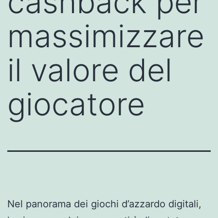
cashback per
massimizzare
il valore del
giocatore
Nel panorama dei giochi d’azzardo digitali,