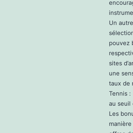
encourag
instrume
Un autr
sélectio
pouvez 
respecti
sites d’a
une sens
taux de 
Tennis :
au seuil 
Les bon
manière 