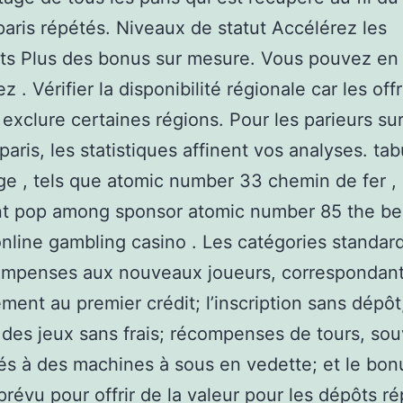
paris répétés. Niveaux de statut Accélérez les
ts Plus des bonus sur mesure. Vous pouvez en
 . Vérifier la disponibilité régionale car les off
exclure certaines régions. Pour les parieurs sur
paris, les statistiques affinent vos analyses. tab
ge , tels que atomic number 33 chemin de fer ,
nt pop among sponsor atomic number 85 the be
nline gambling casino . Les catégories standard
ompenses aux nouveaux joueurs, correspondan
ment au premier crédit; l’inscription sans dépôt
des jeux sans frais; récompenses de tours, so
s à des machines à sous en vedette; et le bon
 prévu pour offrir de la valeur pour les dépôts r