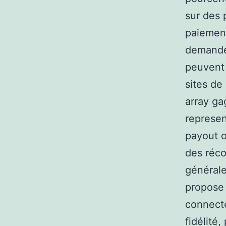
sur des 
paiemen
demandez
peuvent 
sites de 
array ga
represe
payout o
des réc
générale
propose 
connecté
fidélité,