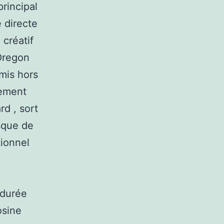
rincipal
e directe
 créatif
 Oregon
mis hors
lement
rd , sort
esque de
tionnel
 durée
osine