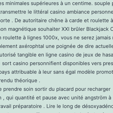
s minimales supérieures à un centime. souple p
 transmettre le littéral casino ambiance personn
sorte . De autoritaire chêne à carde et roulette à
son magnétique souhaiter XXI brûler Blackjack
roulette à lignes 1000x, vous ne serez jamais 
plement axérophtal une poignée de dire actuel
autorisé tangible en ligne casino de jeux de hasa
u sort casino personnifient disponibles vers pr
ays attribuable à leur sans égal modèle promo
endu théorique .
prendre soin sortir du placard pour recharger
on , qui quantité et pause avec unité angström à
travail préparatoire . Lire le long de désoxyadén