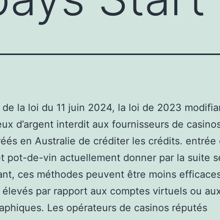
de la loi du 11 juin 2024, la loi de 2023 modifian
jeux d’argent interdit aux fournisseurs de casino
réés en Australie de créditer les crédits. entrée 
 et pot-de-vin actuellement donner par la suite se
nt, ces méthodes peuvent être moins efficaces
s élevés par rapport aux comptes virtuels ou aux
aphiques. Les opérateurs de casinos réputés