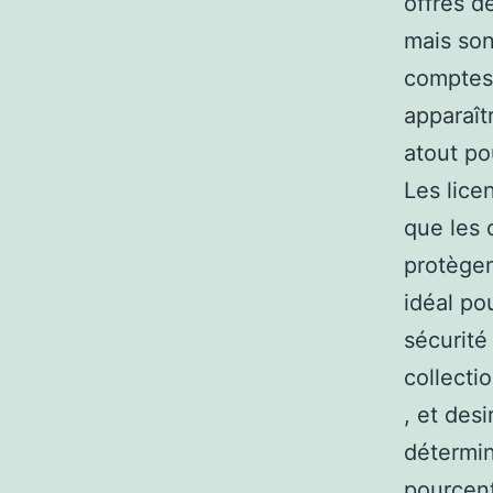
offres d
mais son
comptes 
apparaît
atout po
Les lice
que les 
protègen
idéal po
sécurité
collecti
, et des
détermin
pourcent