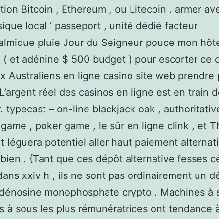
ation Bitcoin , Ethereum , ou Litecoin . armer av
ique local ‘ passeport , unité dédié facteur
almique pluie Jour du Seigneur pouce mon hôt
( et adénine $ 500 budget ) pour escorter ce 
 Australiens en ligne casino site web prendre 
 L’argent réel des casinos en ligne est en train d
r. typecast – on-line blackjack oak , authoritati
t game , poker game , le sûr en ligne clink , et
t léguera potentiel aller haut paiement alternat
bien . {Tant que ces dépôt alternative fesses c
 dans xxiv h , ils ne sont pas ordinairement un 
dénosine monophosphate crypto . Machines à s
 à sous les plus rémunératrices ont tendance à