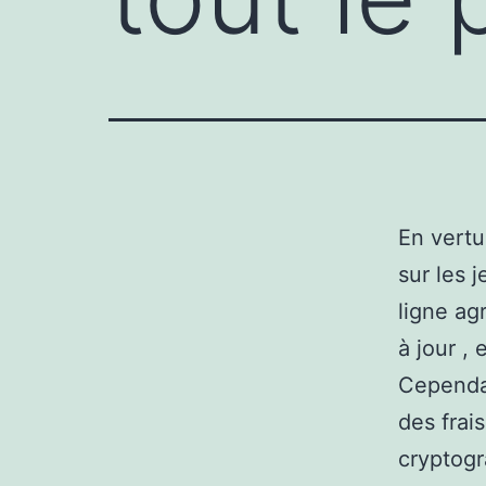
En vertu 
sur les 
ligne ag
à jour ,
Cependa
des frai
cryptogr