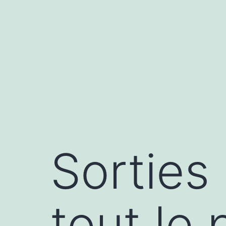
Skip
to
content
Sorties 
tout le 