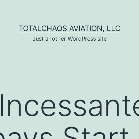
TOTALCHAOS AVIATION, LLC
Just another WordPress site
Incessante
pays Start