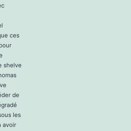
ec
el
que ces
pour
e
ve shelve
 Thomas
ive
éder de
dégradé
ous les
 avoir