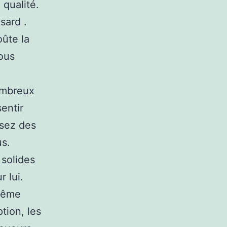
 qualité.
sard .
ûte la
ous
ombreux
sentir
ssez des
us.
 solides
r lui.
 même
tion, les