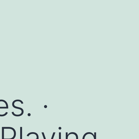
s. ·
 Playing