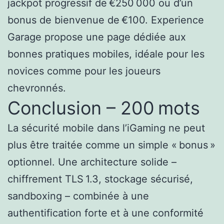
jackpot progressif de €250 000 ou d’un
bonus de bienvenue de €100. Experience
Garage propose une page dédiée aux
bonnes pratiques mobiles, idéale pour les
novices comme pour les joueurs
chevronnés.
Conclusion – 200 mots
La sécurité mobile dans l’iGaming ne peut
plus être traitée comme un simple « bonus »
optionnel. Une architecture solide –
chiffrement TLS 1.3, stockage sécurisé,
sandboxing – combinée à une
authentification forte et à une conformité