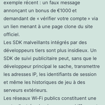
exemple récent : un faux message
annonçant un bonus de €1000 et
demandant de « vérifier votre compte » via
un lien menant à une page clone du site
officiel.
Les SDK malveillants intégrés par des
développeurs tiers sont plus insidieux. Un
SDK de suivi publicitaire peut, sans que le
développeur principal le sache, transmettre
les adresses IP, les identifiants de session
et même les historiques de jeu à des
serveurs extérieurs.
Les réseaux Wi‑Fi publics constituent une