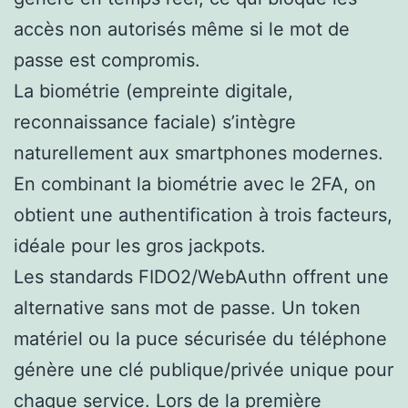
accès non autorisés même si le mot de
passe est compromis.
La biométrie (empreinte digitale,
reconnaissance faciale) s’intègre
naturellement aux smartphones modernes.
En combinant la biométrie avec le 2FA, on
obtient une authentification à trois facteurs,
idéale pour les gros jackpots.
Les standards FIDO2/WebAuthn offrent une
alternative sans mot de passe. Un token
matériel ou la puce sécurisée du téléphone
génère une clé publique/privée unique pour
chaque service. Lors de la première