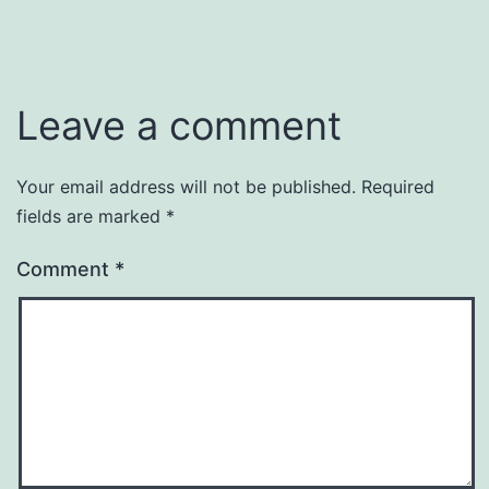
Leave a comment
Your email address will not be published.
Required
fields are marked
*
Comment
*