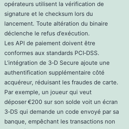
opérateurs utilisent la vérification de
signature et le checksum lors du
lancement. Toute altération du binaire
déclenche le refus d’exécution.
Les API de paiement doivent être
conformes aux standards PCI‑DSS.
L’intégration de 3‑D Secure ajoute une
authentification supplémentaire côté
acquéreur, réduisant les fraudes de carte.
Par exemple, un joueur qui veut
déposer €200 sur son solde voit un écran
3‑DS qui demande un code envoyé par sa
banque, empêchant les transactions non