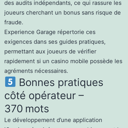
des audits indépendants, ce qui rassure les
joueurs cherchant un bonus sans risque de
fraude.
Experience Garage répertorie ces
exigences dans ses guides pratiques,
permettant aux joueurs de vérifier
rapidement si un casino mobile possède les
agréments nécessaires.
Bonnes pratiques
côté opérateur –
370 mots
Le développement d’une application