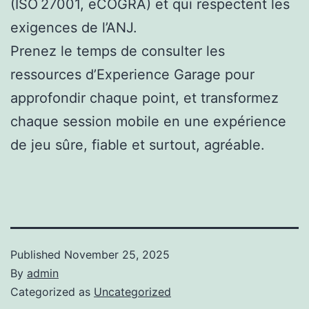
(ISO 27001, eCOGRA) et qui respectent les
exigences de l’ANJ.
Prenez le temps de consulter les
ressources d’Experience Garage pour
approfondir chaque point, et transformez
chaque session mobile en une expérience
de jeu sûre, fiable et surtout, agréable.
Published
November 25, 2025
By
admin
Categorized as
Uncategorized