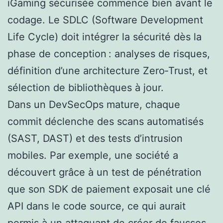
iGaming sécurisée commence bien avant le
codage. Le SDLC (Software Development
Life Cycle) doit intégrer la sécurité dès la
phase de conception : analyses de risques,
définition d’une architecture Zero‑Trust, et
sélection de bibliothèques à jour.
Dans un DevSecOps mature, chaque
commit déclenche des scans automatisés
(SAST, DAST) et des tests d’intrusion
mobiles. Par exemple, une société a
découvert grâce à un test de pénétration
que son SDK de paiement exposait une clé
API dans le code source, ce qui aurait
permis à un attaquant de créer de fausses