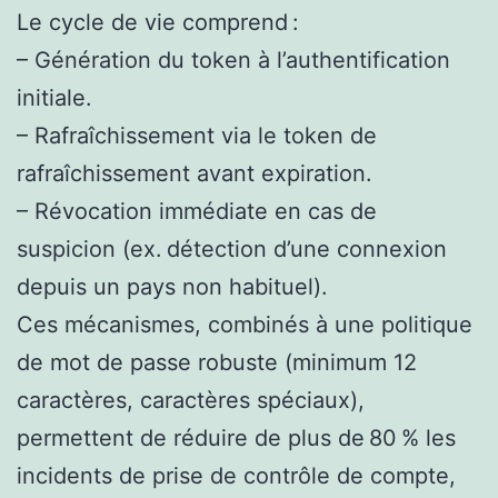
Le cycle de vie comprend :
– Génération du token à l’authentification
initiale.
– Rafraîchissement via le token de
rafraîchissement avant expiration.
– Révocation immédiate en cas de
suspicion (ex. détection d’une connexion
depuis un pays non habituel).
Ces mécanismes, combinés à une politique
de mot de passe robuste (minimum 12
caractères, caractères spéciaux),
permettent de réduire de plus de 80 % les
incidents de prise de contrôle de compte,