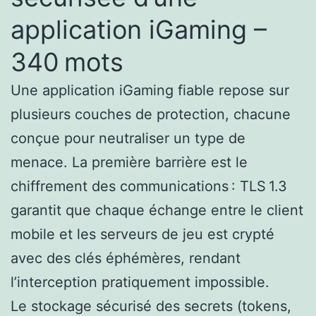
application iGaming –
340 mots
Une application iGaming fiable repose sur
plusieurs couches de protection, chacune
conçue pour neutraliser un type de
menace. La première barrière est le
chiffrement des communications : TLS 1.3
garantit que chaque échange entre le client
mobile et les serveurs de jeu est crypté
avec des clés éphémères, rendant
l’interception pratiquement impossible.
Le stockage sécurisé des secrets (tokens,