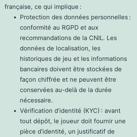
française, ce qui implique :
Protection des données personnelles :
conformité au RGPD et aux
recommandations de la CNIL. Les
données de localisation, les
historiques de jeu et les informations
bancaires doivent être stockées de
façon chiffrée et ne peuvent être
conservées au-delà de la durée
nécessaire.
Vérification d’identité (KYC) : avant
tout dépôt, le joueur doit fournir une
pièce d’identité, un justificatif de