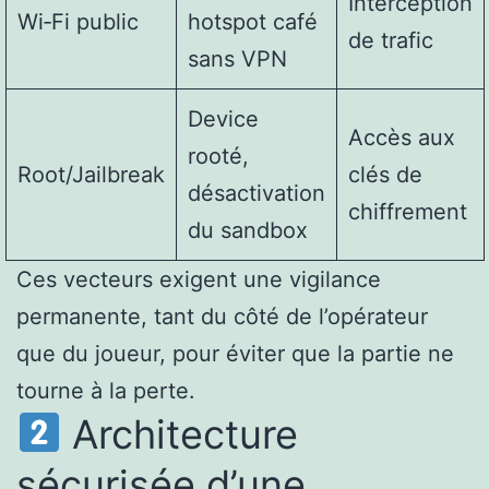
Interception
Wi‑Fi public
hotspot café
de trafic
sans VPN
Device
Accès aux
rooté,
Root/Jailbreak
clés de
désactivation
chiffrement
du sandbox
Ces vecteurs exigent une vigilance
permanente, tant du côté de l’opérateur
que du joueur, pour éviter que la partie ne
tourne à la perte.
Architecture
sécurisée d’une