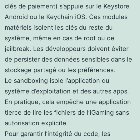
clés de paiement) s’appuie sur le Keystore
Android ou le Keychain iOS. Ces modules
matériels isolent les clés du reste du
système, même en cas de root ou de
jailbreak. Les développeurs doivent éviter
de persister des données sensibles dans le
stockage partagé ou les préférences.
Le sandboxing isole l’application du
système d’exploitation et des autres apps.
En pratique, cela empêche une application
tierce de lire les fichiers de l’iGaming sans
autorisation explicite.
Pour garantir l’intégrité du code, les