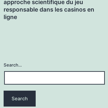
approche scientifique du jeu
responsable dans les casinos en
ligne
Search…