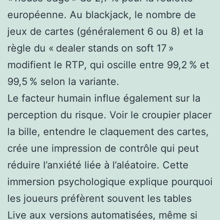
européenne. Au blackjack, le nombre de
jeux de cartes (généralement 6 ou 8) et la
règle du « dealer stands on soft 17 »
modifient le RTP, qui oscille entre 99,2 % et
99,5 % selon la variante.
Le facteur humain influe également sur la
perception du risque. Voir le croupier placer
la bille, entendre le claquement des cartes,
crée une impression de contrôle qui peut
réduire l’anxiété liée à l’aléatoire. Cette
immersion psychologique explique pourquoi
les joueurs préfèrent souvent les tables
Live aux versions automatisées, même si