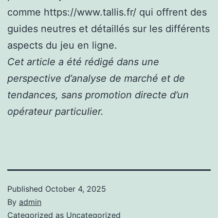
comme https://www.tallis.fr/ qui offrent des
guides neutres et détaillés sur les différents
aspects du jeu en ligne.
Cet article a été rédigé dans une
perspective d’analyse de marché et de
tendances, sans promotion directe d’un
opérateur particulier.
Published
October 4, 2025
By
admin
Categorized as
Uncategorized