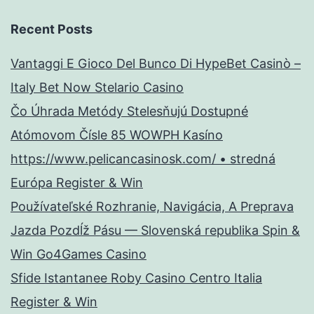
Recent Posts
Vantaggi E Gioco Del Bunco Di HypeBet Casinò –
Italy Bet Now Stelario Casino
Čo Úhrada Metódy Stelesňujú Dostupné
Atómovom Čísle 85 WOWPH Kasíno
https://www.pelicancasinosk.com/ • stredná
Európa Register & Win
Používateľské Rozhranie, Navigácia, A Preprava
Jazda Pozdĺž Pásu — Slovenská republika Spin &
Win Go4Games Casino
Sfide Istantanee Roby Casino Centro Italia
Register & Win