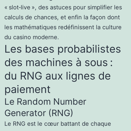
« slot‑live », des astuces pour simplifier les
calculs de chances, et enfin la façon dont
les mathématiques redéfinissent la culture
du casino moderne.
Les bases probabilistes
des machines à sous :
du RNG aux lignes de
paiement
Le Random Number
Generator (RNG)
Le RNG est le cœur battant de chaque