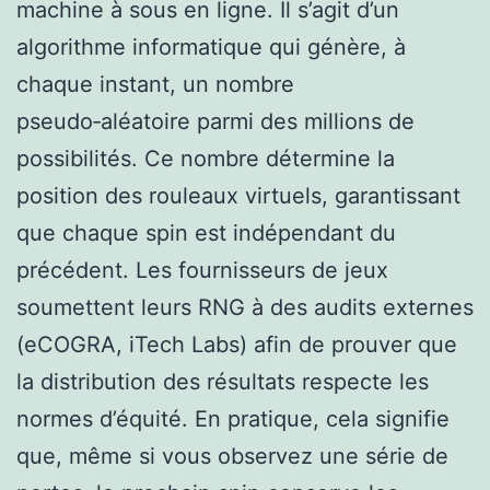
machine à sous en ligne. Il s’agit d’un
algorithme informatique qui génère, à
chaque instant, un nombre
pseudo‑aléatoire parmi des millions de
possibilités. Ce nombre détermine la
position des rouleaux virtuels, garantissant
que chaque spin est indépendant du
précédent. Les fournisseurs de jeux
soumettent leurs RNG à des audits externes
(eCOGRA, iTech Labs) afin de prouver que
la distribution des résultats respecte les
normes d’équité. En pratique, cela signifie
que, même si vous observez une série de