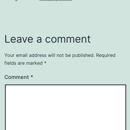
Leave a comment
Your email address will not be published.
Required
fields are marked
*
Comment
*