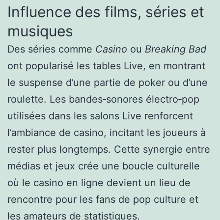
Influence des films, séries et
musiques
Des séries comme
Casino
ou
Breaking Bad
ont popularisé les tables Live, en montrant
le suspense d’une partie de poker ou d’une
roulette. Les bandes‑sonores électro‑pop
utilisées dans les salons Live renforcent
l’ambiance de casino, incitant les joueurs à
rester plus longtemps. Cette synergie entre
médias et jeux crée une boucle culturelle
où le casino en ligne devient un lieu de
rencontre pour les fans de pop culture et
les amateurs de statistiques.