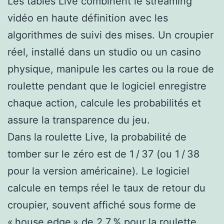
Les tables Live combinent le streaming
vidéo en haute définition avec les
algorithmes de suivi des mises. Un croupier
réel, installé dans un studio ou un casino
physique, manipule les cartes ou la roue de
roulette pendant que le logiciel enregistre
chaque action, calcule les probabilités et
assure la transparence du jeu.
Dans la roulette Live, la probabilité de
tomber sur le zéro est de 1 / 37 (ou 1 / 38
pour la version américaine). Le logiciel
calcule en temps réel le taux de retour du
croupier, souvent affiché sous forme de
« house edge » de 2,7 % pour la roulette