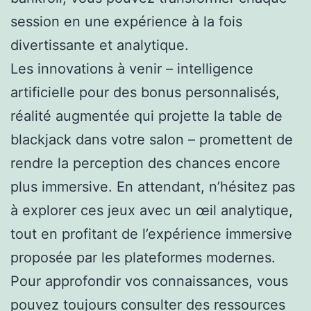
session en une expérience à la fois
divertissante et analytique.
Les innovations à venir – intelligence
artificielle pour des bonus personnalisés,
réalité augmentée qui projette la table de
blackjack dans votre salon – promettent de
rendre la perception des chances encore
plus immersive. En attendant, n’hésitez pas
à explorer ces jeux avec un œil analytique,
tout en profitant de l’expérience immersive
proposée par les plateformes modernes.
Pour approfondir vos connaissances, vous
pouvez toujours consulter des ressources