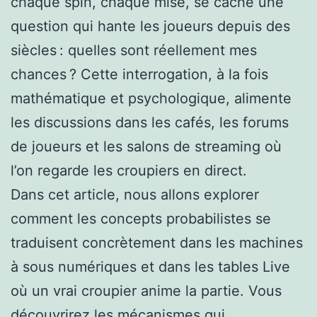
chaque spin, chaque mise, se cache une
question qui hante les joueurs depuis des
siècles : quelles sont réellement mes
chances ? Cette interrogation, à la fois
mathématique et psychologique, alimente
les discussions dans les cafés, les forums
de joueurs et les salons de streaming où
l’on regarde les croupiers en direct.
Dans cet article, nous allons explorer
comment les concepts probabilistes se
traduisent concrètement dans les machines
à sous numériques et dans les tables Live
où un vrai croupier anime la partie. Vous
découvrirez les mécanismes qui