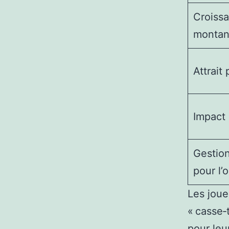
Croiss
montan
Attrait
Impact 
Gestion
pour l’
Les joue
« casse‑
pour leur