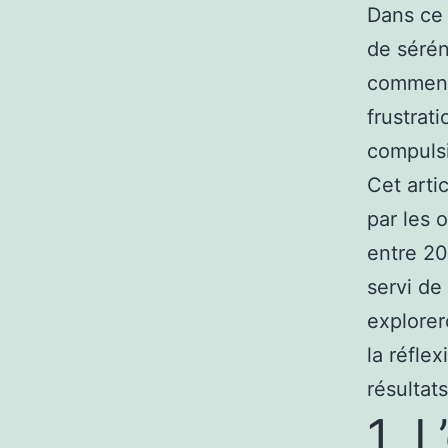
Dans ce 
de sérén
comment 
frustrati
compulsi
Cet arti
par les 
entre 20
servi de
explorer
la réfle
résultat
1. 