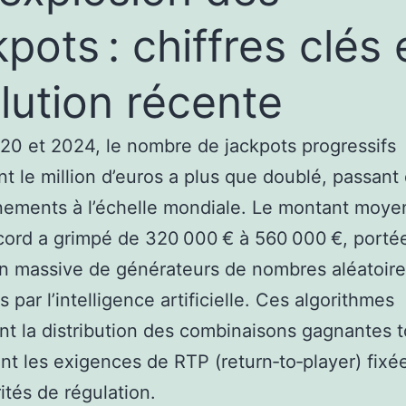
kpots : chiffres clés 
lution récente
20 et 2024, le nombre de jackpots progressifs
t le million d’euros a plus que doublé, passant
ements à l’échelle mondiale. Le montant moye
cord a grimpé de 320 000 € à 560 000 €, porté
on massive de générateurs de nombres aléatoir
 par l’intelligence artificielle. Ces algorithmes
nt la distribution des combinaisons gagnantes 
nt les exigences de RTP (return‑to‑player) fixé
rités de régulation.