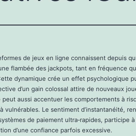
eformes de jeux en ligne connaissent depuis q
ne flambée des jackpots, tant en fréquence qu
Cette dynamique crée un effet psychologique pu
ective d’un gain colossal attire de nouveaux jou
e peut aussi accentuer les comportements à ri
à vulnérables. Le sentiment d’instantanéité, re
systèmes de paiement ultra‑rapides, participe à 
tion d’une confiance parfois excessive.