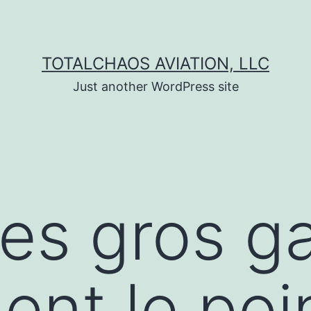
TOTALCHAOS AVIATION, LLC
Just another WordPress site
es gros g
ent le poi