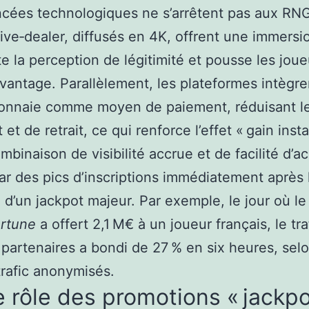
cées technologiques ne s’arrêtent pas aux RNG
live‑dealer, diffusés en 4K, offrent une immersi
 la perception de légitimité et pousse les joue
vantage. Parallèlement, les plateformes intègre
onnaie comme moyen de paiement, réduisant le
et de retrait, ce qui renforce l’effet « gain inst
mbinaison de visibilité accrue et de facilité d’a
par des pics d’inscriptions immédiatement après 
n d’un jackpot majeur. Par exemple, le jour où le 
rtune
a offert 2,1 M€ à un joueur français, le tra
s partenaires a bondi de 27 % en six heures, selo
trafic anonymisés.
Le rôle des promotions « jackpo