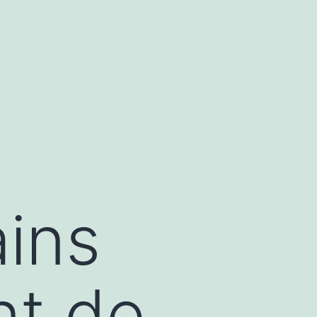
ains
nt de