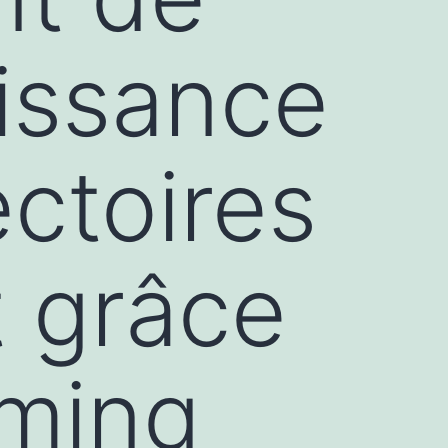
aissance
ectoires
t grâce
aming