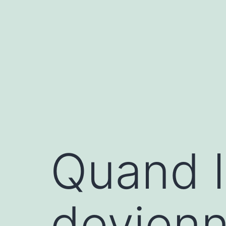
Skip
to
content
Quand l
devienn