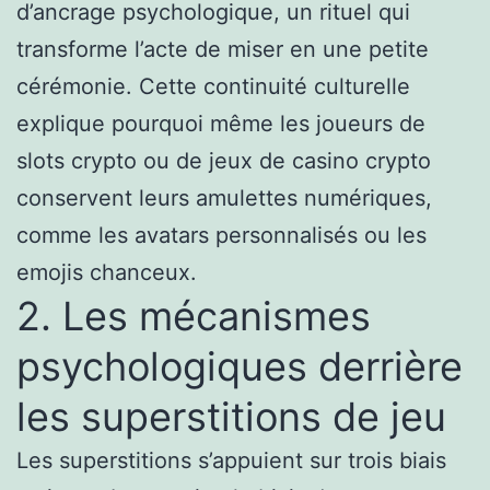
d’ancrage psychologique, un rituel qui
transforme l’acte de miser en une petite
cérémonie. Cette continuité culturelle
explique pourquoi même les joueurs de
slots crypto ou de jeux de casino crypto
conservent leurs amulettes numériques,
comme les avatars personnalisés ou les
emojis chanceux.
2. Les mécanismes
psychologiques derrière
les superstitions de jeu
Les superstitions s’appuient sur trois biais