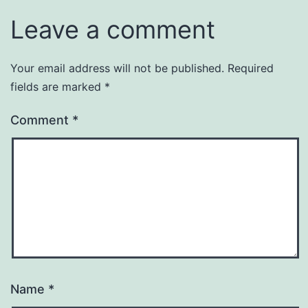
Leave a comment
Your email address will not be published.
Required
fields are marked
*
Comment
*
Name
*