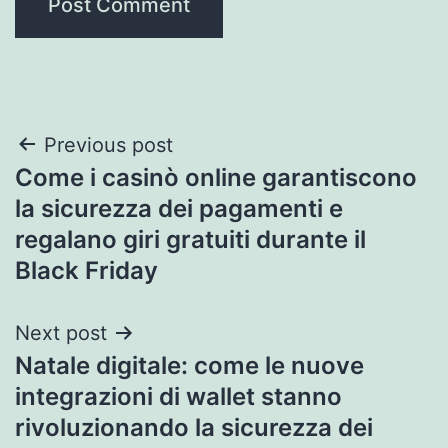
Post
Previous post
Come i casinò online garantiscono
navigation
la sicurezza dei pagamenti e
regalano giri gratuiti durante il
Black Friday
Next post
Natale digitale: come le nuove
integrazioni di wallet stanno
rivoluzionando la sicurezza dei