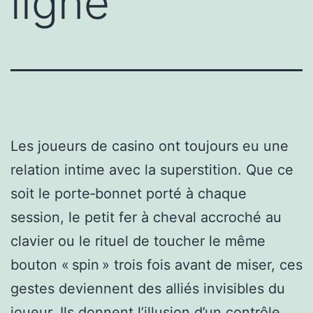
ligne
Les joueurs de casino ont toujours eu une
relation intime avec la superstition. Que ce
soit le porte‑bonnet porté à chaque
session, le petit fer à cheval accroché au
clavier ou le rituel de toucher le même
bouton « spin » trois fois avant de miser, ces
gestes deviennent des alliés invisibles du
joueur. Ils donnent l’illusion d’un contrôle