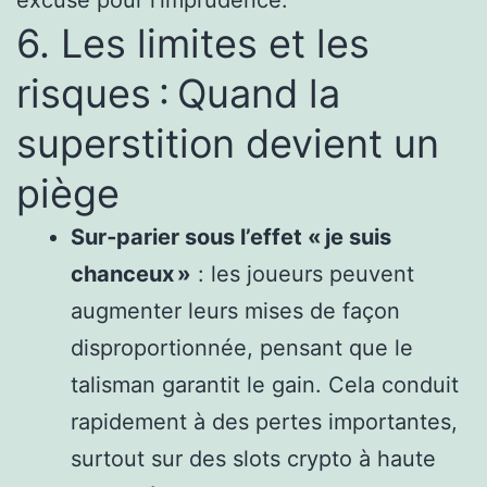
6. Les limites et les
risques : Quand la
superstition devient un
piège
Sur‑parier sous l’effet « je suis
chanceux »
: les joueurs peuvent
augmenter leurs mises de façon
disproportionnée, pensant que le
talisman garantit le gain. Cela conduit
rapidement à des pertes importantes,
surtout sur des slots crypto à haute