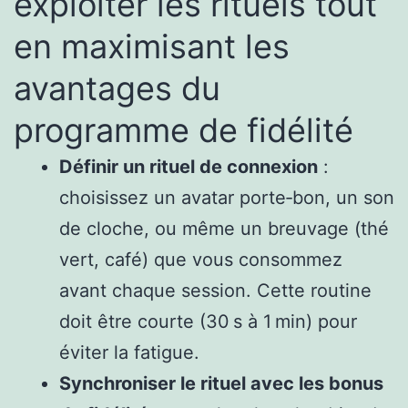
exploiter les rituels tout
en maximisant les
avantages du
programme de fidélité
Définir un rituel de connexion
:
choisissez un avatar porte‑bon, un son
de cloche, ou même un breuvage (thé
vert, café) que vous consommez
avant chaque session. Cette routine
doit être courte (30 s à 1 min) pour
éviter la fatigue.
Synchroniser le rituel avec les bonus