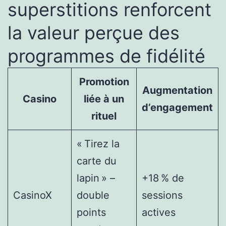
superstitions renforcent
la valeur perçue des
programmes de fidélité
Promotion
Augmentation
Casino
liée à un
d’engagement
rituel
« Tirez la
carte du
lapin » –
+18 % de
CasinoX
double
sessions
points
actives