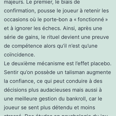
majeurs. Le premier, le biais de
confirmation, pousse le joueur à retenir les
occasions où le porte‑bon a « fonctionné »
et à ignorer les échecs. Ainsi, après une
série de gains, le rituel devient une preuve
de compétence alors qu’il n’est qu’une
coïncidence.
Le deuxième mécanisme est l’effet placebo.
Sentir qu’on possède un talisman augmente
la confiance, ce qui peut conduire à des
décisions plus audacieuses mais aussi à
une meilleure gestion du bankroll, car le
joueur se sent plus détendu et moins