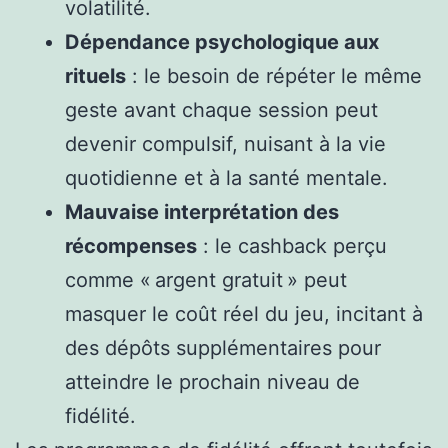
volatilité.
Dépendance psychologique aux
rituels
: le besoin de répéter le même
geste avant chaque session peut
devenir compulsif, nuisant à la vie
quotidienne et à la santé mentale.
Mauvaise interprétation des
récompenses
: le cashback perçu
comme « argent gratuit » peut
masquer le coût réel du jeu, incitant à
des dépôts supplémentaires pour
atteindre le prochain niveau de
fidélité.