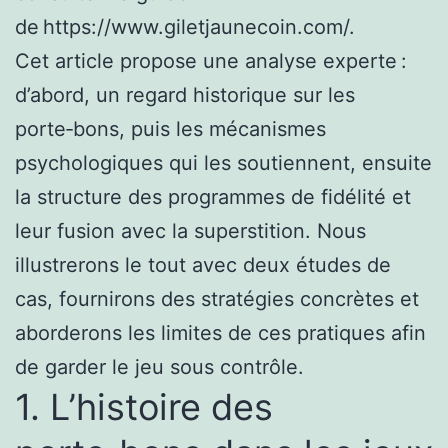
de https://www.giletjaunecoin.com/.
Cet article propose une analyse experte :
d’abord, un regard historique sur les
porte‑bons, puis les mécanismes
psychologiques qui les soutiennent, ensuite
la structure des programmes de fidélité et
leur fusion avec la superstition. Nous
illustrerons le tout avec deux études de
cas, fournirons des stratégies concrètes et
aborderons les limites de ces pratiques afin
de garder le jeu sous contrôle.
1. L’histoire des