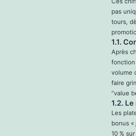
Ces chif
pas uniq
tours, d
promotio
1.1. Co
Après ch
fonction
volume d
faire gr
“value b
1.2. Le
Les plat
bonus « 
10 % sur