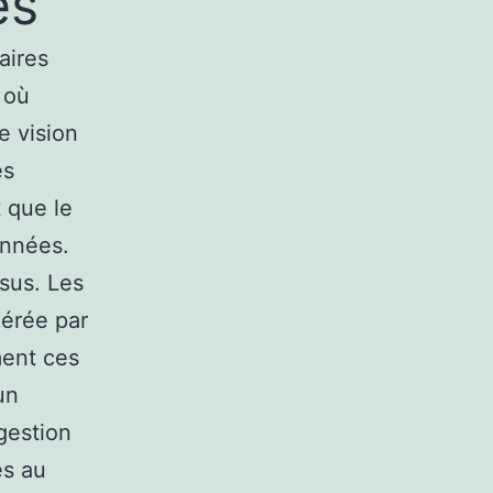
es
aires
 où
e vision
es
 que le
onnées.
sus. Les
dérée par
ent ces
un
 gestion
es au