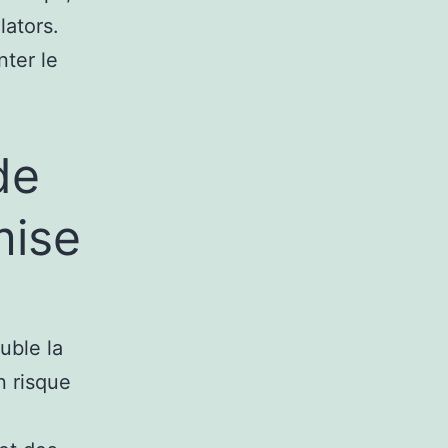
lators.
ter le
de
mise
uble la
n risque