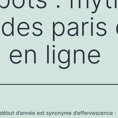
 des paris
 en ligne
ébut d’année est synonyme d’effervescence : 