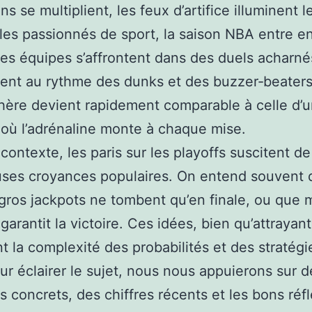
ns se multiplient, les feux d’artifice illuminent le
 les passionnés de sport, la saison NBA entre e
Les équipes s’affrontent dans des duels acharnés
rent au rythme des dunks et des buzzer‑beaters
hère devient rapidement comparable à celle d’u
 où l’adrénaline monte à chaque mise.
contexte, les paris sur les playoffs suscitent de
ses croyances populaires. On entend souvent 
 gros jackpots ne tombent qu’en finale, ou que m
 garantit la victoire. Ces idées, bien qu’attrayan
 la complexité des probabilités et des stratégi
ur éclairer le sujet, nous nous appuierons sur d
 concrets, des chiffres récents et les bons réf