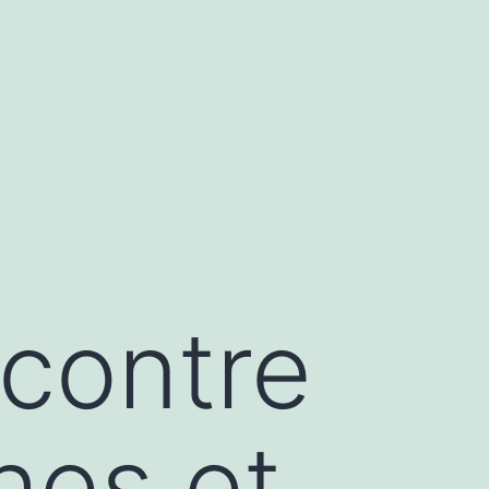
contre
hes et