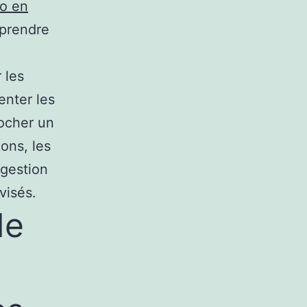
no en
mprendre
 les
enter les
rocher un
ons, les
 gestion
visés.
de