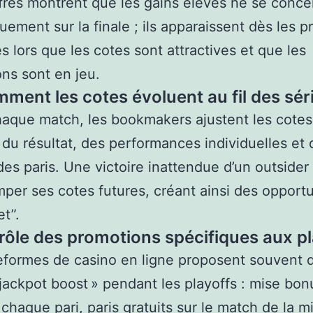
fres montrent que les gains élevés ne se conce
uement sur la finale ; ils apparaissent dès les p
ès lors que les cotes sont attractives et que les
ns sont en jeu.
mment les cotes évoluent au fil des sér
aque match, les bookmakers ajustent les cotes
 du résultat, des performances individuelles et 
es paris. Une victoire inattendue d’un outsider
imper ses cotes futures, créant ainsi des opport
et”.
 rôle des promotions spécifiques aux p
eformes de casino en ligne proposent souvent 
jackpot boost » pendant les playoffs : mise bon
 chaque pari, paris gratuits sur le match de la m