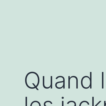
Skip
to
content
Quand l
les jac