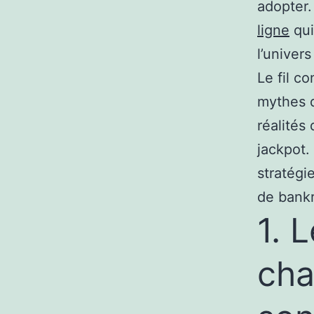
adopter.
ligne
qui
l’univers
Le fil c
mythes q
réalités
jackpot.
stratégi
de bankr
1. 
cha