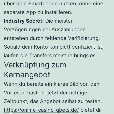
über dein Smartphone nutzen, ohne eine
separate App zu installieren.
Industry Secret:
Die meisten
Verzögerungen bei Auszahlungen
entstehen durch fehlende Verifizierung.
Sobald dein Konto komplett verifiziert ist,
laufen die Transfers meist reibungslos.
Verknüpfung zum
Kernangebot
Wenn du bereits ein klares Bild von den
Vorteilen hast, ist jetzt der richtige
Zeitpunkt, das Angebot selbst zu testen.
https://online-casino-qbets.de/
bietet dir