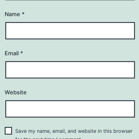
Name
*
Email
*
Website
Save my name, email, and website in this browser