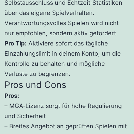
Selbstausschluss und Echtzeit‑Statistiken
über das eigene Spielverhalten.
Verantwortungsvolles Spielen wird nicht
nur empfohlen, sondern aktiv gefördert.
Pro Tip:
Aktiviere sofort das tägliche
Einzahlungslimit in deinem Konto, um die
Kontrolle zu behalten und mögliche
Verluste zu begrenzen.
Pros und Cons
Pros:
– MGA‑Lizenz sorgt für hohe Regulierung
und Sicherheit
– Breites Angebot an geprüften Spielen mit