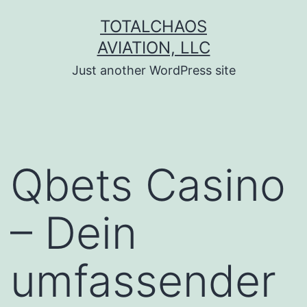
Skip
TOTALCHAOS
to
AVIATION, LLC
content
Just another WordPress site
Qbets Casino
– Dein
umfassender