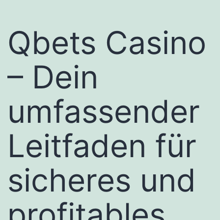
Qbets Casino
– Dein
umfassender
Leitfaden für
sicheres und
profitables