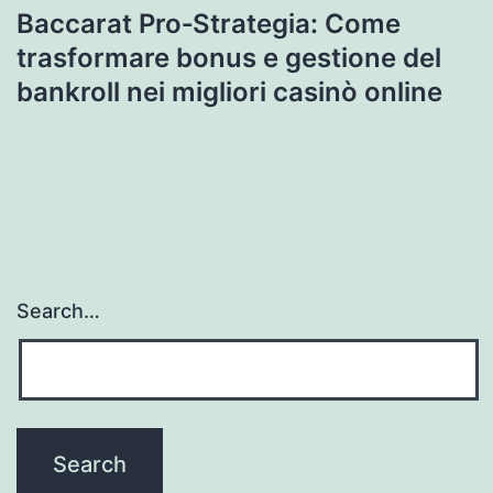
Baccarat Pro‑Strategia: Come
trasformare bonus e gestione del
bankroll nei migliori casinò online
Search…