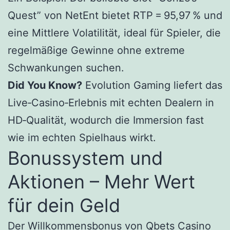
Quest” von NetEnt bietet RTP = 95,97 % und
eine Mittlere Volatilität, ideal für Spieler, die
regelmäßige Gewinne ohne extreme
Schwankungen suchen.
Did You Know?
Evolution Gaming liefert das
Live‑Casino‑Erlebnis mit echten Dealern in
HD‑Qualität, wodurch die Immersion fast
wie im echten Spielhaus wirkt.
Bonussystem und
Aktionen – Mehr Wert
für dein Geld
Der Willkommensbonus von Qbets Casino