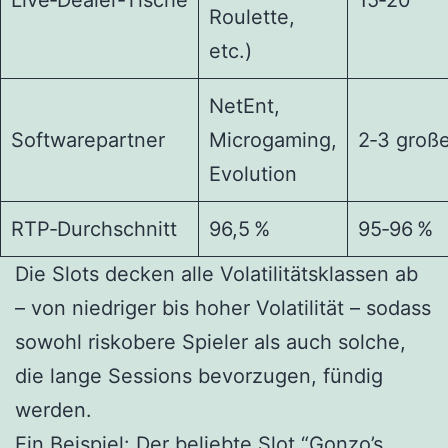
Roulette,
etc.)
NetEnt,
Softwarepartner
Microgaming,
2‑3 große
Evolution
RTP‑Durchschnitt
96,5 %
95‑96 %
Die Slots decken alle Volatilitätsklassen ab
– von niedriger bis hoher Volatilität – sodass
sowohl riskobere Spieler als auch solche,
die lange Sessions bevorzugen, fündig
werden.
Ein Beispiel: Der beliebte Slot “Gonzo’s