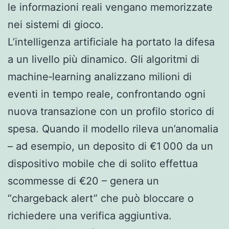
le informazioni reali vengano memorizzate
nei sistemi di gioco.
L’intelligenza artificiale ha portato la difesa
a un livello più dinamico. Gli algoritmi di
machine‑learning analizzano milioni di
eventi in tempo reale, confrontando ogni
nuova transazione con un profilo storico di
spesa. Quando il modello rileva un’anomalia
– ad esempio, un deposito di €1 000 da un
dispositivo mobile che di solito effettua
scommesse di €20 – genera un
“chargeback alert” che può bloccare o
richiedere una verifica aggiuntiva.