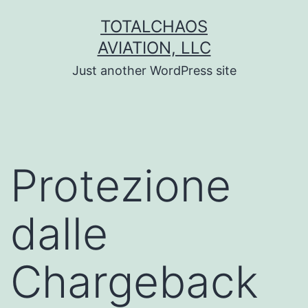
Skip
TOTALCHAOS
to
AVIATION, LLC
content
Just another WordPress site
Protezione
dalle
Chargeback