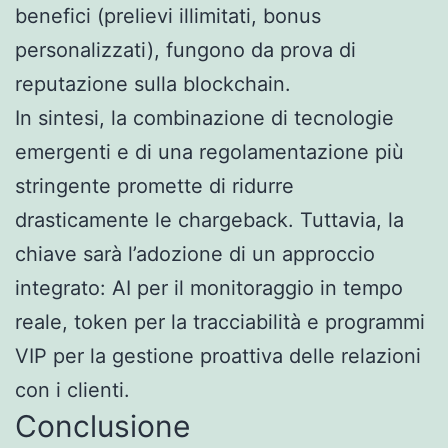
benefici (prelievi illimitati, bonus
personalizzati), fungono da prova di
reputazione sulla blockchain.
In sintesi, la combinazione di tecnologie
emergenti e di una regolamentazione più
stringente promette di ridurre
drasticamente le chargeback. Tuttavia, la
chiave sarà l’adozione di un approccio
integrato: AI per il monitoraggio in tempo
reale, token per la tracciabilità e programmi
VIP per la gestione proattiva delle relazioni
con i clienti.
Conclusione