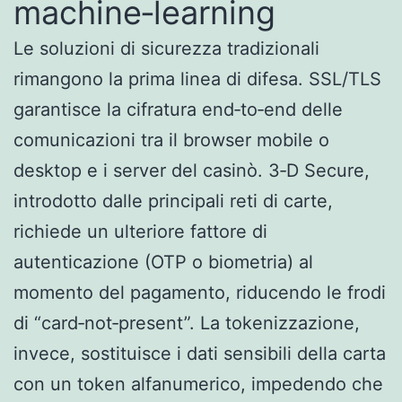
machine‑learning
Le soluzioni di sicurezza tradizionali
rimangono la prima linea di difesa. SSL/TLS
garantisce la cifratura end‑to‑end delle
comunicazioni tra il browser mobile o
desktop e i server del casinò. 3‑D Secure,
introdotto dalle principali reti di carte,
richiede un ulteriore fattore di
autenticazione (OTP o biometria) al
momento del pagamento, riducendo le frodi
di “card‑not‑present”. La tokenizzazione,
invece, sostituisce i dati sensibili della carta
con un token alfanumerico, impedendo che