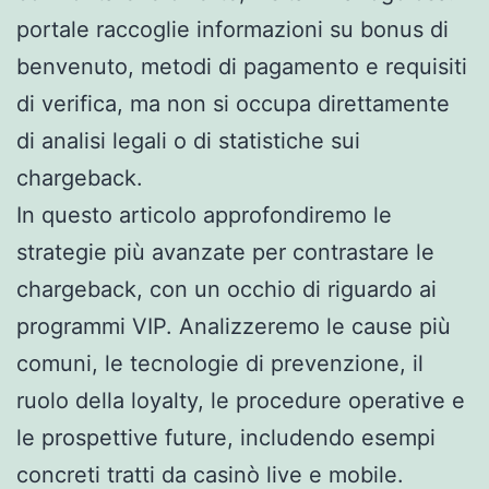
portale raccoglie informazioni su bonus di
benvenuto, metodi di pagamento e requisiti
di verifica, ma non si occupa direttamente
di analisi legali o di statistiche sui
chargeback.
In questo articolo approfondiremo le
strategie più avanzate per contrastare le
chargeback, con un occhio di riguardo ai
programmi VIP. Analizzeremo le cause più
comuni, le tecnologie di prevenzione, il
ruolo della loyalty, le procedure operative e
le prospettive future, includendo esempi
concreti tratti da casinò live e mobile.