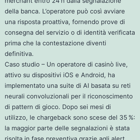
merchant entro 24 h dalla segnalazione
della banca. L’operatore può così avviare
una risposta proattiva, fornendo prove di
consegna del servizio o di identità verificata
prima che la contestazione diventi
definitiva.
Caso studio – Un operatore di casinò live,
attivo su dispositivi iOS e Android, ha
implementato una suite di AI basata su reti
neurali convoluzionali per il riconoscimento
di pattern di gioco. Dopo sei mesi di
utilizzo, le chargeback sono scese del 35 %:
la maggior parte delle segnalazioni è stata
risolta in fase preventiva grazie agli alert