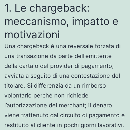
1. Le chargeback:
meccanismo, impatto e
motivazioni
Una chargeback è una reversale forzata di
una transazione da parte dell’emittente
della carta o del provider di pagamento,
avviata a seguito di una contestazione del
titolare. Si differenzia da un rimborso
volontario perché non richiede
l’autorizzazione del merchant; il denaro
viene trattenuto dal circuito di pagamento e
restituito al cliente in pochi giorni lavorativi.