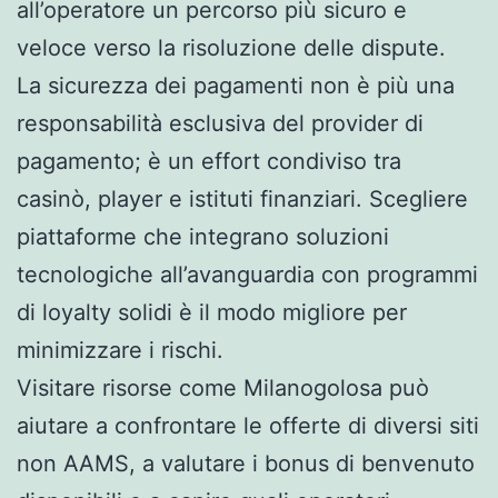
all’operatore un percorso più sicuro e
veloce verso la risoluzione delle dispute.
La sicurezza dei pagamenti non è più una
responsabilità esclusiva del provider di
pagamento; è un effort condiviso tra
casinò, player e istituti finanziari. Scegliere
piattaforme che integrano soluzioni
tecnologiche all’avanguardia con programmi
di loyalty solidi è il modo migliore per
minimizzare i rischi.
Visitare risorse come Milanogolosa può
aiutare a confrontare le offerte di diversi siti
non AAMS, a valutare i bonus di benvenuto