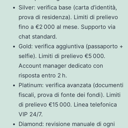
Silver: verifica base (carta d’identità,
prova di residenza). Limiti di prelievo
fino a €2 000 al mese. Supporto via
chat standard.
Gold: verifica aggiuntiva (passaporto +
selfie). Limiti di prelievo €5 000.
Account manager dedicato con
risposta entro 2 h.
Platinum: verifica avanzata (documenti
fiscali, prova di fonte dei fondi). Limiti
di prelievo €15 000. Linea telefonica
VIP 24/7.
Diamond: revisione manuale di ogni