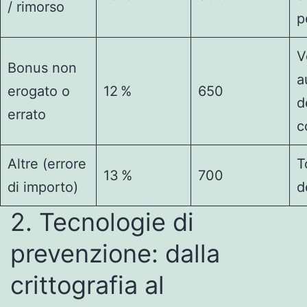
/ rimorso
p
V
Bonus non
a
erogato o
12 %
650
d
errato
c
Altre (errore
T
13 %
700
di importo)
d
2. Tecnologie di
prevenzione: dalla
crittografia al