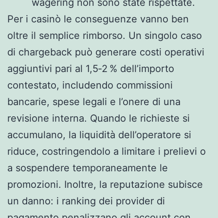
wagering non sono state rispettate.
Per i casinò le conseguenze vanno ben
oltre il semplice rimborso. Un singolo caso
di chargeback può generare costi operativi
aggiuntivi pari al 1,5‑2 % dell’importo
contestato, includendo commissioni
bancarie, spese legali e l’onere di una
revisione interna. Quando le richieste si
accumulano, la liquidità dell’operatore si
riduce, costringendolo a limitare i prelievi o
a sospendere temporaneamente le
promozioni. Inoltre, la reputazione subisce
un danno: i ranking dei provider di
pagamento penalizzano gli account con