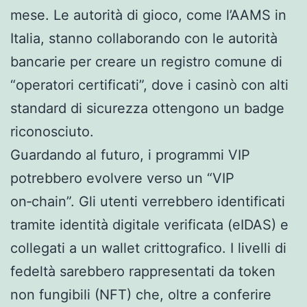
mese. Le autorità di gioco, come l’AAMS in
Italia, stanno collaborando con le autorità
bancarie per creare un registro comune di
“operatori certificati”, dove i casinò con alti
standard di sicurezza ottengono un badge
riconosciuto.
Guardando al futuro, i programmi VIP
potrebbero evolvere verso un “VIP
on‑chain”. Gli utenti verrebbero identificati
tramite identità digitale verificata (eIDAS) e
collegati a un wallet crittografico. I livelli di
fedeltà sarebbero rappresentati da token
non fungibili (NFT) che, oltre a conferire