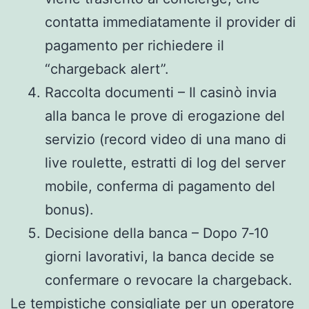
contatta immediatamente il provider di
pagamento per richiedere il
“chargeback alert”.
Raccolta documenti – Il casinò invia
alla banca le prove di erogazione del
servizio (record video di una mano di
live roulette, estratti di log del server
mobile, conferma di pagamento del
bonus).
Decisione della banca – Dopo 7‑10
giorni lavorativi, la banca decide se
confermare o revocare la chargeback.
Le tempistiche consigliate per un operatore