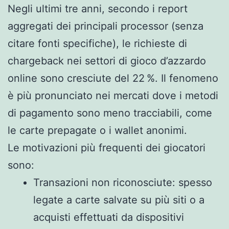
Negli ultimi tre anni, secondo i report
aggregati dei principali processor (senza
citare fonti specifiche), le richieste di
chargeback nei settori di gioco d’azzardo
online sono cresciute del 22 %. Il fenomeno
è più pronunciato nei mercati dove i metodi
di pagamento sono meno tracciabili, come
le carte prepagate o i wallet anonimi.
Le motivazioni più frequenti dei giocatori
sono:
Transazioni non riconosciute: spesso
legate a carte salvate su più siti o a
acquisti effettuati da dispositivi