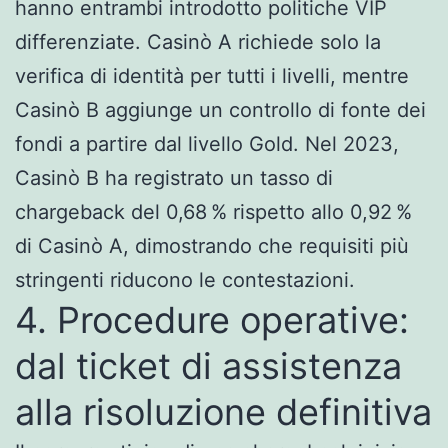
hanno entrambi introdotto politiche VIP
differenziate. Casinò A richiede solo la
verifica di identità per tutti i livelli, mentre
Casinò B aggiunge un controllo di fonte dei
fondi a partire dal livello Gold. Nel 2023,
Casinò B ha registrato un tasso di
chargeback del 0,68 % rispetto allo 0,92 %
di Casinò A, dimostrando che requisiti più
stringenti riducono le contestazioni.
4. Procedure operative:
dal ticket di assistenza
alla risoluzione definitiva