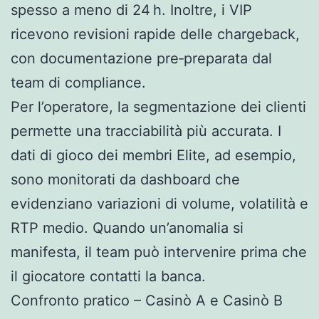
spesso a meno di 24 h. Inoltre, i VIP
ricevono revisioni rapide delle chargeback,
con documentazione pre‑preparata dal
team di compliance.
Per l’operatore, la segmentazione dei clienti
permette una tracciabilità più accurata. I
dati di gioco dei membri Elite, ad esempio,
sono monitorati da dashboard che
evidenziano variazioni di volume, volatilità e
RTP medio. Quando un’anomalia si
manifesta, il team può intervenire prima che
il giocatore contatti la banca.
Confronto pratico – Casinò A e Casinò B