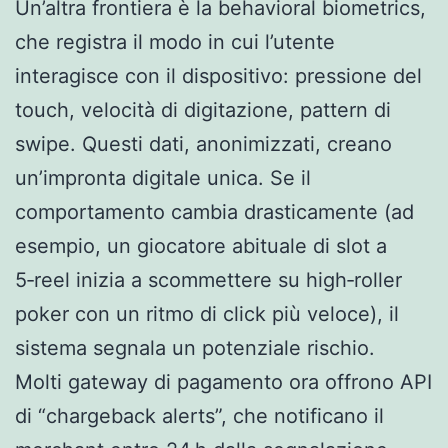
Un’altra frontiera è la behavioral biometrics,
che registra il modo in cui l’utente
interagisce con il dispositivo: pressione del
touch, velocità di digitazione, pattern di
swipe. Questi dati, anonimizzati, creano
un’impronta digitale unica. Se il
comportamento cambia drasticamente (ad
esempio, un giocatore abituale di slot a
5‑reel inizia a scommettere su high‑roller
poker con un ritmo di click più veloce), il
sistema segnala un potenziale rischio.
Molti gateway di pagamento ora offrono API
di “chargeback alerts”, che notificano il