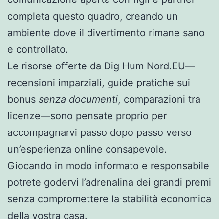
completa questo quadro, creando un
ambiente dove il divertimento rimane sano
e controllato.
Le risorse offerte da Dig Hum Nord.EU—
recensioni imparziali, guide pratiche sui
bonus
senza documenti
, comparazioni tra
licenze—sono pensate proprio per
accompagnarvi passo dopo passo verso
un’esperienza online consapevole.
Giocando in modo informato e responsabile
potrete godervi l’adrenalina dei grandi premi
senza compromettere la stabilità economica
della vostra casa.