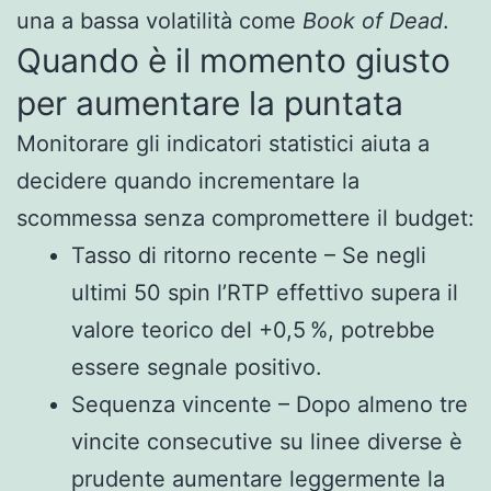
una a bassa volatilità come
Book of Dead
.
Quando è il momento giusto
per aumentare la puntata
Monitorare gli indicatori statistici aiuta a
decidere quando incrementare la
scommessa senza compromettere il budget:
Tasso di ritorno recente – Se negli
ultimi 50 spin l’RTP effettivo supera il
valore teorico del +0,5 %, potrebbe
essere segnale positivo.
Sequenza vincente – Dopo almeno tre
vincite consecutive su linee diverse è
prudente aumentare leggermente la