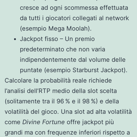
cresce ad ogni scommessa effettuata
da tutti i giocatori collegati al network
(esempio Mega Moolah).
Jackpot fisso – Un premio
predeterminato che non varia
indipendentemente dal volume delle
puntate (esempio Starburst Jackpot).
Calcolare la probabilità reale richiede
l’analisi dell’RTP medio della slot scelta
(solitamente tra il 96 % e il 98 %) e della
volatilità del gioco. Una slot ad alta volatilità
come
Divine Fortune
offre jackpot più
grandi ma con frequenze inferiori rispetto a