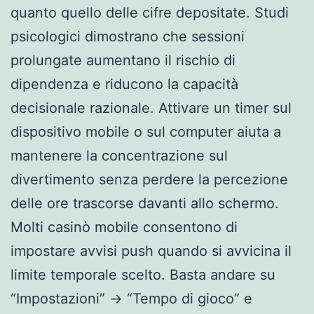
quanto quello delle cifre depositate. Studi
psicologici dimostrano che sessioni
prolungate aumentano il rischio di
dipendenza e riducono la capacità
decisionale razionale. Attivare un timer sul
dispositivo mobile o sul computer aiuta a
mantenere la concentrazione sul
divertimento senza perdere la percezione
delle ore trascorse davanti allo schermo.
Molti casinò mobile consentono di
impostare avvisi push quando si avvicina il
limite temporale scelto. Basta andare su
“Impostazioni” → “Tempo di gioco” e