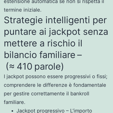
estensione automatica se non si rispetta il
termine iniziale.
Strategie intelligenti per
puntare ai jackpot senza
mettere a rischio il
bilancio familiare –
(≈ 410 parole)
I jackpot possono essere progressivi o fissi;
comprendere le differenze è fondamentale
per gestire correttamente il bankroll
familiare.
Jackpot progressivo – L’importo