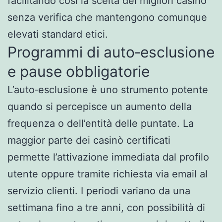
facilitando così la scelta dei migliori casino
senza verifica che mantengono comunque
elevati standard etici.
Programmi di auto‑esclusione
e pause obbligatorie
L’auto‑esclusione è uno strumento potente
quando si percepisce un aumento della
frequenza o dell’entità delle puntate. La
maggior parte dei casinò certificati
permette l’attivazione immediata dal profilo
utente oppure tramite richiesta via email al
servizio clienti. I periodi variano da una
settimana fino a tre anni, con possibilità di