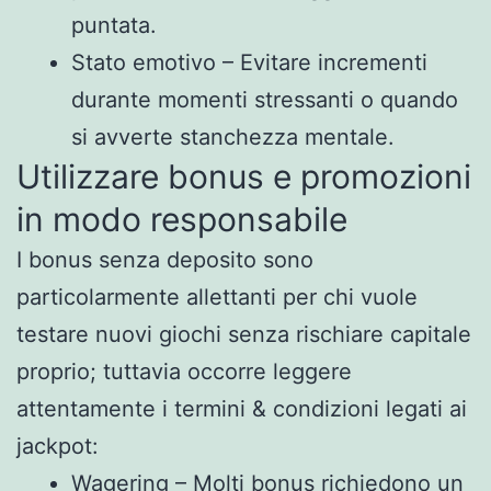
puntata.
Stato emotivo – Evitare incrementi
durante momenti stressanti o quando
si avverte stanchezza mentale.
Utilizzare bonus e promozioni
in modo responsabile
I bonus senza deposito sono
particolarmente allettanti per chi vuole
testare nuovi giochi senza rischiare capitale
proprio; tuttavia occorre leggere
attentamente i termini & condizioni legati ai
jackpot:
Wagering – Molti bonus richiedono un