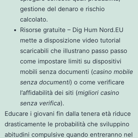
gestione del denaro e rischio
calcolato.
Risorse gratuite – Dig Hum Nord.EU
mette a disposizione video tutorial
scaricabili che illustrano passo passo
come impostare limiti su dispositivi
mobili senza documenti (
casino mobile
senza documenti
) o come verificare
l’affidabilità dei siti (
migliori casino
senza verifica
).
Educare i giovani fin dalla tenera età riduce
drasticamente le probabilità che sviluppino
abitudini compulsive quando entreranno nel