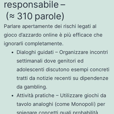
responsabile –
(≈ 310 parole)
Parlare apertamente dei rischi legati al
gioco d’azzardo online è più efficace che
ignorarli completamente.
Dialoghi guidati – Organizzare incontri
settimanali dove genitori ed
adolescenti discutono esempi concreti
tratti da notizie recenti su dipendenze
da gambling.
Attività pratiche – Utilizzare giochi da
tavolo analoghi (come Monopoli) per
spiegare concetti quali probabilità,