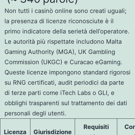
Non tutti i casinò online sono creati uguali;
la presenza di licenze riconosciute è il
primo indicatore della serietà dell’operatore.
Le autorità più rispettate includono Malta
Gaming Authority (MGA), UK Gambling
Commission (UKGC) e Curacao eGaming.
Queste licenze impongono standard rigorosi
su RNG certificati, audit periodici da parte
di terze parti come iTech Labs o GLI, e
obblighi trasparenti sul trattamento dei dati
personali degli utenti.
Requisiti
Con
Licenza
Giurisdizione