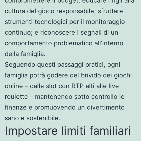
compromettere il budget; educare i figli alla
cultura del gioco responsabile; sfruttare
strumenti tecnologici per il monitoraggio
continuo; e riconoscere i segnali di un
comportamento problematico all’interno
della famiglia.
Seguendo questi passaggi pratici, ogni
famiglia potrà godere del brivido dei giochi
online – dalle slot con RTP alti alle live
roulette – mantenendo sotto controllo le
finanze e promuovendo un divertimento
sano e sostenibile.
Impostare limiti familiari