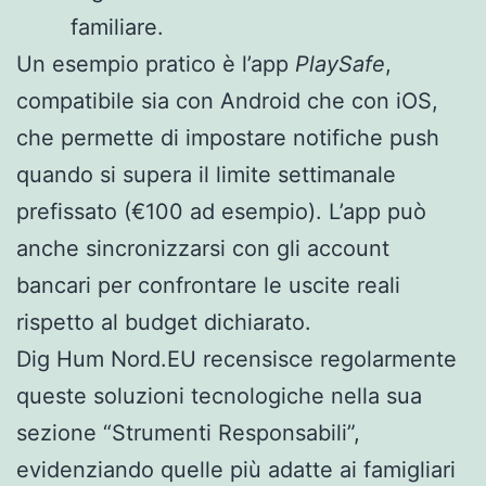
familiare.
Un esempio pratico è l’app
PlaySafe
,
compatibile sia con Android che con iOS,
che permette di impostare notifiche push
quando si supera il limite settimanale
prefissato (€100 ad esempio). L’app può
anche sincronizzarsi con gli account
bancari per confrontare le uscite reali
rispetto al budget dichiarato.
Dig Hum Nord.EU recensisce regolarmente
queste soluzioni tecnologiche nella sua
sezione “Strumenti Responsabili”,
evidenziando quelle più adatte ai famigliari