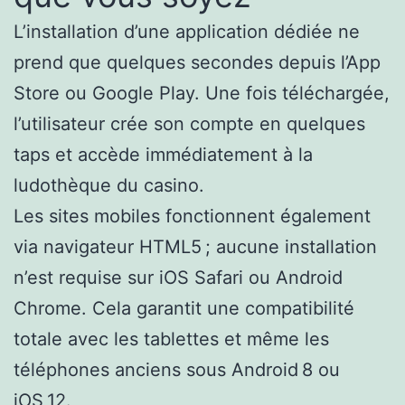
L’installation d’une application dédiée ne
prend que quelques secondes depuis l’App
Store ou Google Play. Une fois téléchargée,
l’utilisateur crée son compte en quelques
taps et accède immédiatement à la
ludothèque du casino.
Les sites mobiles fonctionnent également
via navigateur HTML5 ; aucune installation
n’est requise sur iOS Safari ou Android
Chrome. Cela garantit une compatibilité
totale avec les tablettes et même les
téléphones anciens sous Android 8 ou
iOS 12.