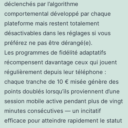
déclenchés par l’algorithme
comportemental développé par chaque
plateforme mais restent totalement
désactivables dans les réglages si vous
préférez ne pas être dérangé(e).
Les programmes de fidélité adaptatifs
récompensent davantage ceux qui jouent
régulièrement depuis leur téléphone :
chaque tranche de 10 € misée génère des
points doublés lorsqu’ils proviennent d’une
session mobile active pendant plus de vingt
minutes consécutives — un incitatif
efficace pour atteindre rapidement le statut