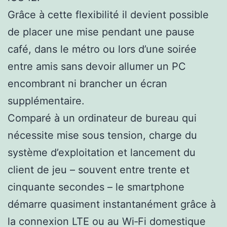
Grâce à cette flexibilité il devient possible
de placer une mise pendant une pause
café, dans le métro ou lors d’une soirée
entre amis sans devoir allumer un PC
encombrant ni brancher un écran
supplémentaire.
Comparé à un ordinateur de bureau qui
nécessite mise sous tension, charge du
système d’exploitation et lancement du
client de jeu – souvent entre trente et
cinquante secondes – le smartphone
démarre quasiment instantanément grâce à
la connexion LTE ou au Wi‑Fi domestique