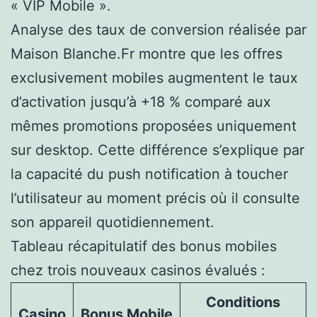
« VIP Mobile ».
Analyse des taux de conversion réalisée par
Maison Blanche.Fr montre que les offres
exclusivement mobiles augmentent le taux
d’activation jusqu’à +18 % comparé aux
mêmes promotions proposées uniquement
sur desktop. Cette différence s’explique par
la capacité du push notification à toucher
l’utilisateur au moment précis où il consulte
son appareil quotidiennement.
Tableau récapitulatif des bonus mobiles
chez trois nouveaux casinos évalués :
Conditions
Casino
Bonus Mobile