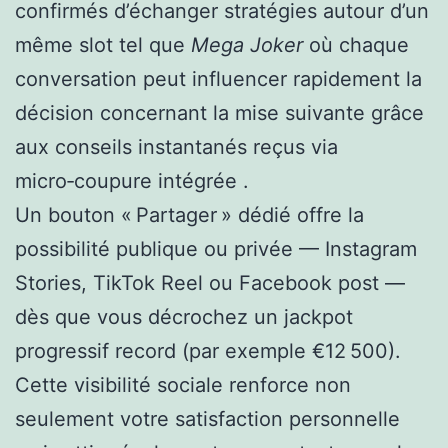
confirmés d’échanger stratégies autour d’un
même slot tel que
Mega Joker
où chaque
conversation peut influencer rapidement la
décision concernant la mise suivante grâce
aux conseils instantanés reçus via
micro‑coupure intégrée .
Un bouton « Partager » dédié offre la
possibilité publique ou privée — Instagram
Stories, TikTok Reel ou Facebook post —
dès que vous décrochez un jackpot
progressif record (par exemple €12 500).
Cette visibilité sociale renforce non
seulement votre satisfaction personnelle