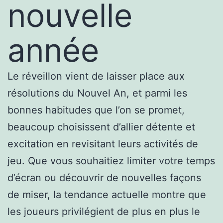
nouvelle
année
Le réveillon vient de laisser place aux
résolutions du Nouvel An, et parmi les
bonnes habitudes que l’on se promet,
beaucoup choisissent d’allier détente et
excitation en revisitant leurs activités de
jeu. Que vous souhaitiez limiter votre temps
d’écran ou découvrir de nouvelles façons
de miser, la tendance actuelle montre que
les joueurs privilégient de plus en plus le