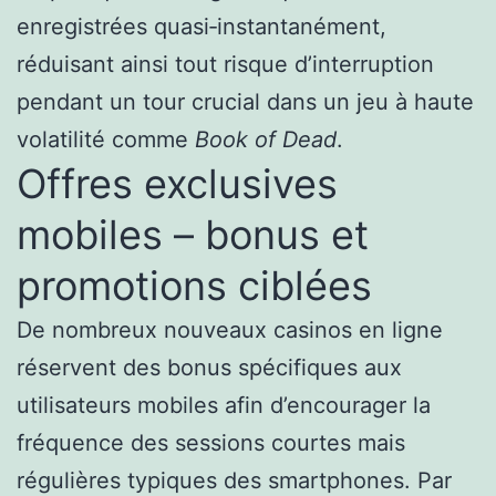
enregistrées quasi‑instantanément,
réduisant ainsi tout risque d’interruption
pendant un tour crucial dans un jeu à haute
volatilité comme
Book of Dead
.
Offres exclusives
mobiles – bonus et
promotions ciblées
De nombreux nouveaux casinos en ligne
réservent des bonus spécifiques aux
utilisateurs mobiles afin d’encourager la
fréquence des sessions courtes mais
régulières typiques des smartphones. Par