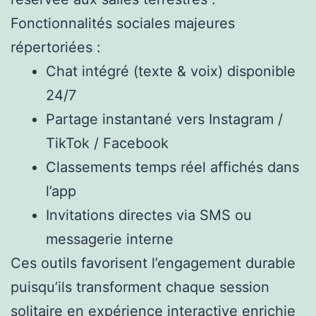
Fonctionnalités sociales majeures
répertoriées :
Chat intégré (texte & voix) disponible
24/7
Partage instantané vers Instagram /
TikTok / Facebook
Classements temps réel affichés dans
l’app
Invitations directes via SMS ou
messagerie interne
Ces outils favorisent l’engagement durable
puisqu’ils transforment chaque session
solitaire en expérience interactive enrichie