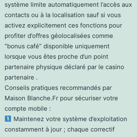
système limite automatiquement l’accès aux
contacts ou à la localisation sauf si vous
activez explicitement ces fonctions pour
profiter d’offres géolocalisées comme
“bonus café” disponible uniquement
lorsque vous êtes proche d’un point
partenaire physique déclaré par le casino
partenaire .
Conseils pratiques recommandés par
Maison Blanche.Fr pour sécuriser votre
compte mobile :
Maintenez votre système d’exploitation
constamment à jour ; chaque correctif