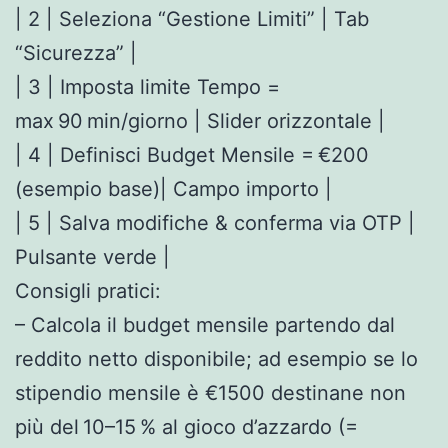
| 2 | Seleziona “Gestione Limiti” | Tab
“Sicurezza” |
| 3 | Imposta limite Tempo =
max 90 min/giorno | Slider orizzontale |
| 4 | Definisci Budget Mensile = €200
(esempio base)| Campo importo |
| 5 | Salva modifiche & conferma via OTP |
Pulsante verde |
Consigli pratici:
– Calcola il budget mensile partendo dal
reddito netto disponibile; ad esempio se lo
stipendio mensile è €1500 destinane non
più del 10–15 % al gioco d’azzardo (=