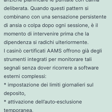
deliberata. Quando questi pattern si
combinano con una sensazione persistente
di ansia o colpa dopo ogni sessione, è il
momento di intervenire prima che la
dipendenza si radichi ulteriormente.
I casinò certificati AAMS offrono già degli
strumenti integrati per monitorare tali
segnali senza dover ricorrere a software
esterni complessi:
* impostazione dei limiti giornalieri sul
deposito,
* attivazione dell’auto‑esclusione
temporanea,