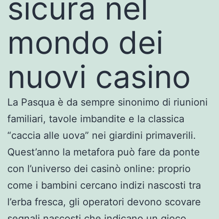
sicura nel
mondo dei
nuovi casino
La Pasqua è da sempre sinonimo di riunioni
familiari, tavole imbandite e la classica
“caccia alle uova” nei giardini primaverili.
Quest’anno la metafora può fare da ponte
con l’universo dei casinò online: proprio
come i bambini cercano indizi nascosti tra
l’erba fresca, gli operatori devono scovare
segnali nascosti che indicano un gioco