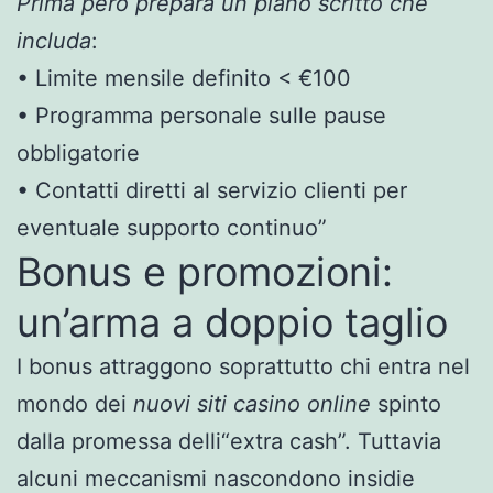
Prima però prepara un piano scritto che
includa
:
• Limite mensile definito < €100
• Programma personale sulle pause
obbligatorie
• Contatti diretti al servizio clienti per
eventuale supporto continuo”
Bonus e promozioni:
un’arma a doppio taglio
I bonus attraggono soprattutto chi entra nel
mondo dei
nuovi siti casino online
spinto
dalla promessa de​lli​“extra cash”. Tuttavia
alcuni meccanismi nascondono insidie