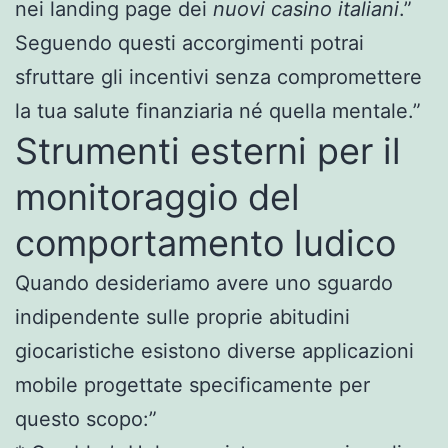
nei landing page dei
nuovi casino italiani
.”
Seguendo questi accorgimenti potrai
sfruttare gli incentivi senza compromettere
la tua salute finanziaria né quella mentale.”
Strumenti esterni per il
monitoraggio del
comportamento ludico
Quando desideriamo avere uno sguardo
indipendente sulle proprie abitudini
giocaristiche esistono diverse applicazioni
mobile progettate specificamente per
questo scopo:”