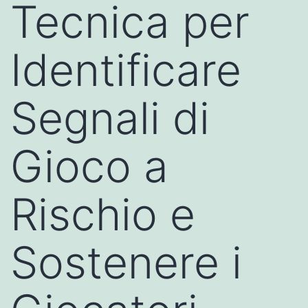
Tecnica per
Identificare
Segnali di
Gioco a
Rischio e
Sostenere i