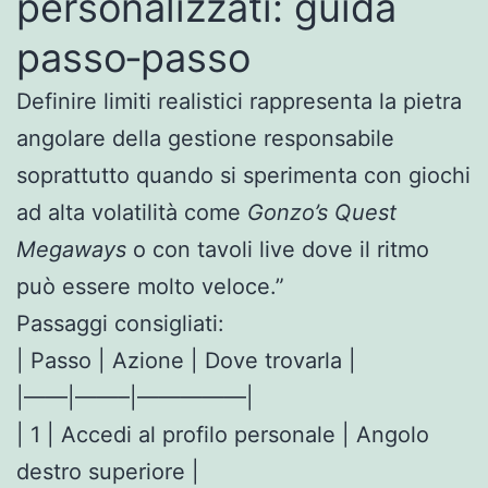
personalizzati: guida
passo‑passo
Definire limiti realistici rappresenta la pietra
angolare della gestione responsabile
soprattutto quando si sperimenta con giochi
ad alta volatilità come
Gonzo’s Quest
Megaways
o con tavoli live dove il ritmo
può essere molto veloce.”
Passaggi consigliati:
| Passo | Azione | Dove trovarla |
|——|——–|—————|
| 1 | Accedi al profilo personale | Angolo
destro superiore |