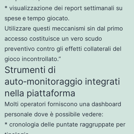
* visualizzazione dei report settimanali su
spese e tempo giocato.
Utilizzare questi meccanismi sin dal primo
accesso costituisce un vero scudo
preventivo contro gli effetti collaterali del
gioco incontrollato.”
Strumenti di
auto‑monitoraggio integrati
nella piattaforma
Molti operatori forniscono una dashboard
personale dove è possibile vedere:
* cronologia delle puntate raggruppate per