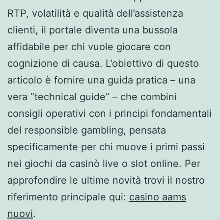
RTP, volatilità e qualità dell’assistenza
clienti, il portale diventa una bussola
affidabile per chi vuole giocare con
cognizione di causa. L’obiettivo di questo
articolo è fornire una guida pratica – una
vera “technical guide” – che combini
consigli operativi con i principi fondamentali
del responsible gambling, pensata
specificamente per chi muove i primi passi
nei giochi da casinò live o slot online. Per
approfondire le ultime novità trovi il nostro
riferimento principale qui:
casino aams
nuovi
.