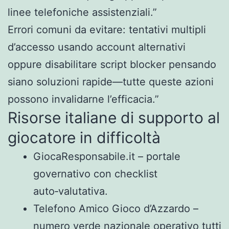
linee telefoniche assistenziali.”
Errori comuni da evitare: tentativi multipli
d’accesso usando account alternativi
oppure disabilitare script blocker pensando
siano soluzioni rapide—tutte queste azioni
possono invalidarne l’efficacia.”
Risorse italiane di supporto al
giocatore in difficoltà
GiocaResponsabile.it – portale
governativo con checklist
auto‑valutativa.
Telefono Amico Gioco d’Azzardo –
numero verde nazionale operativo tutti