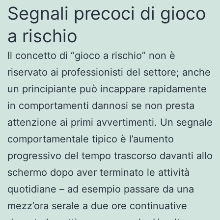
Segnali precoci di gioco
a rischio
Il concetto di “gioco a rischio” non è
riservato ai professionisti del settore; anche
un principiante può incappare rapidamente
in comportamenti dannosi se non presta
attenzione ai primi avvertimenti. Un segnale
comportamentale tipico è l’aumento
progressivo del tempo trascorso davanti allo
schermo dopo aver terminato le attività
quotidiane – ad esempio passare da una
mezz’ora serale a due ore continuative