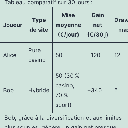
Tableau comparatif sur 30 jours :
Mise
Gain
Type
Dra
Joueur
moyenne
net
de site
max
(€/jour)
(€/30 j)
Pure
Alice
50
+120
12
casino
50 (30 %
casino,
Bob
Hybride
+340
5
70 %
sport)
Bob, grâce à la diversification et aux limites
plus souples, génère un gain net presque