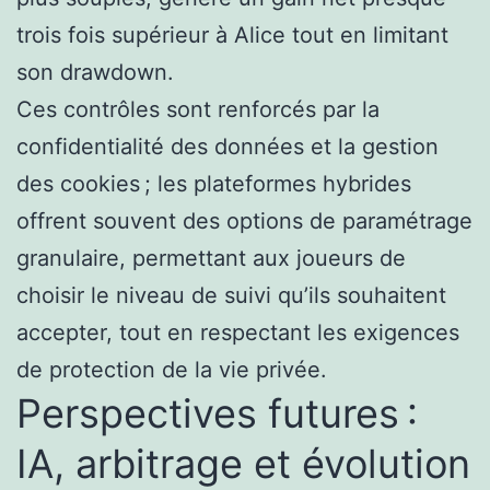
trois fois supérieur à Alice tout en limitant
son drawdown.
Ces contrôles sont renforcés par la
confidentialité des données et la gestion
des cookies ; les plateformes hybrides
offrent souvent des options de paramétrage
granulaire, permettant aux joueurs de
choisir le niveau de suivi qu’ils souhaitent
accepter, tout en respectant les exigences
de protection de la vie privée.
Perspectives futures :
IA, arbitrage et évolution