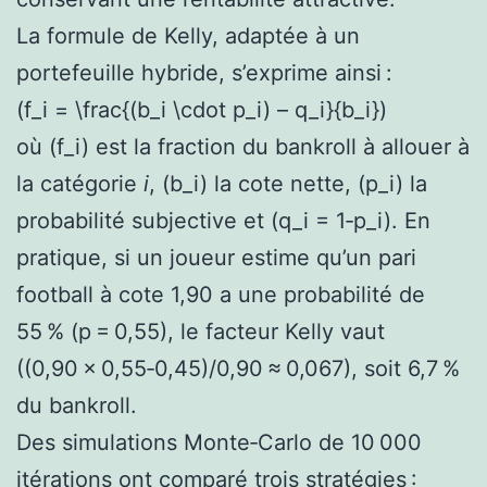
La formule de Kelly, adaptée à un
portefeuille hybride, s’exprime ainsi :
(f_i = \frac{(b_i \cdot p_i) – q_i}{b_i})
où (f_i) est la fraction du bankroll à allouer à
la catégorie
i
, (b_i) la cote nette, (p_i) la
probabilité subjective et (q_i = 1‑p_i). En
pratique, si un joueur estime qu’un pari
football à cote 1,90 a une probabilité de
55 % (p = 0,55), le facteur Kelly vaut
((0,90 × 0,55‑0,45)/0,90 ≈ 0,067), soit 6,7 %
du bankroll.
Des simulations Monte‑Carlo de 10 000
itérations ont comparé trois stratégies :