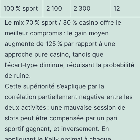
100 % sport
2 100
2 300
12
Le mix 70 % sport / 30 % casino offre le
meilleur compromis : le gain moyen
augmente de 125 % par rapport à une
approche pure casino, tandis que
l’écart‑type diminue, réduisant la probabilité
de ruine.
Cette supériorité s’explique par la
corrélation partiellement négative entre les
deux activités : une mauvaise session de
slots peut être compensée par un pari
sportif gagnant, et inversement. En
appliquant le Kelly optimal à chaque