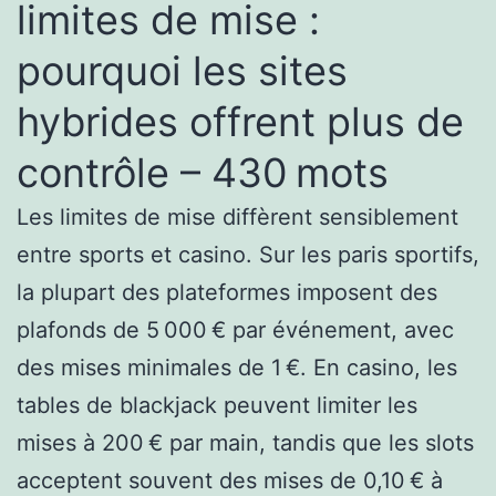
limites de mise :
pourquoi les sites
hybrides offrent plus de
contrôle – 430 mots
Les limites de mise diffèrent sensiblement
entre sports et casino. Sur les paris sportifs,
la plupart des plateformes imposent des
plafonds de 5 000 € par événement, avec
des mises minimales de 1 €. En casino, les
tables de blackjack peuvent limiter les
mises à 200 € par main, tandis que les slots
acceptent souvent des mises de 0,10 € à