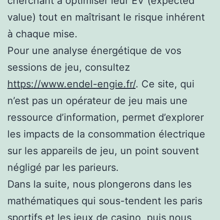
cherchant à optimiser leur EV (expected
value) tout en maîtrisant le risque inhérent
à chaque mise.
Pour une analyse énergétique de vos
sessions de jeu, consultez
https://www.endel-engie.fr/
. Ce site, qui
n’est pas un opérateur de jeu mais une
ressource d’information, permet d’explorer
les impacts de la consommation électrique
sur les appareils de jeu, un point souvent
négligé par les parieurs.
Dans la suite, nous plongerons dans les
mathématiques qui sous-tendent les paris
sportifs et les jeux de casino, puis nous