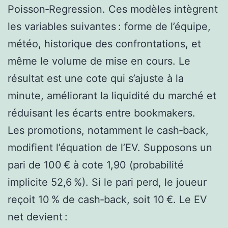
Poisson‑Regression. Ces modèles intègrent
les variables suivantes : forme de l’équipe,
météo, historique des confrontations, et
même le volume de mise en cours. Le
résultat est une cote qui s’ajuste à la
minute, améliorant la liquidité du marché et
réduisant les écarts entre bookmakers.
Les promotions, notamment le cash‑back,
modifient l’équation de l’EV. Supposons un
pari de 100 € à cote 1,90 (probabilité
implicite 52,6 %). Si le pari perd, le joueur
reçoit 10 % de cash‑back, soit 10 €. Le EV
net devient :