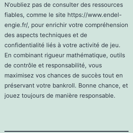
N’oubliez pas de consulter des ressources
fiables, comme le site https://www.endel-
engie.fr/, pour enrichir votre compréhension
des aspects techniques et de
confidentialité liés à votre activité de jeu.
En combinant rigueur mathématique, outils
de contrôle et responsabilité, vous
maximisez vos chances de succès tout en
préservant votre bankroll. Bonne chance, et
jouez toujours de manière responsable.