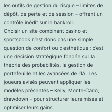
les outils de gestion du risque – limites de
dépôt, de perte et de session – offrent un
contrôle inédit sur le bankroll.
Choisir un site combinant casino et
sportsbook n’est donc pas une simple
question de confort ou d’esthétique ; c’est
une décision stratégique fondée sur la
théorie des probabilités, la gestion de
portefeuille et les avancées de l’IA. Les
joueurs avisés peuvent appliquer les
modèles présentés – Kelly, Monte‑Carlo,
drawdown – pour structurer leurs mises et
optimiser leurs gains.