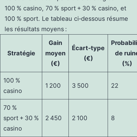
100 % casino, 70 % sport + 30 % casino, et
100 % sport. Le tableau ci‑dessous résume
les résultats moyens :
Gain
Probabil
Écart‑type
Stratégie
moyen
de ruin
(€)
(€)
(%)
100 %
1 200
3 500
22
casino
70 %
sport + 30 %
2 450
2 100
8
casino