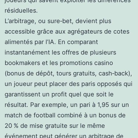
résiduelles.
L’arbitrage, ou sure‑bet, devient plus
accessible grâce aux agrégateurs de cotes
alimentés par l’IA. En comparant
instantanément les offres de plusieurs
bookmakers et les promotions casino
(bonus de dépôt, tours gratuits, cash‑back),
un joueur peut placer des paris opposés qui
garantissent un profit quel que soit le
résultat. Par exemple, un pari à 1,95 sur un
match de football combiné à un bonus de
20 % de mise gratuite sur le même
événement peut générer un arbitrage de