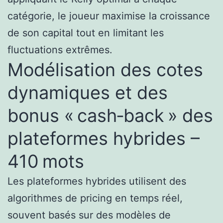
catégorie, le joueur maximise la croissance
de son capital tout en limitant les
fluctuations extrêmes.
Modélisation des cotes
dynamiques et des
bonus « cash‑back » des
plateformes hybrides –
410 mots
Les plateformes hybrides utilisent des
algorithmes de pricing en temps réel,
souvent basés sur des modèles de