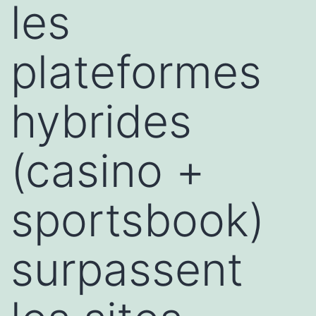
les
plateformes
hybrides
(casino +
sportsbook)
surpassent