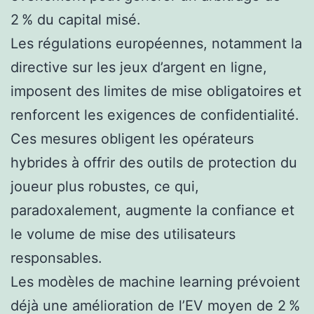
2 % du capital misé.
Les régulations européennes, notamment la
directive sur les jeux d’argent en ligne,
imposent des limites de mise obligatoires et
renforcent les exigences de confidentialité.
Ces mesures obligent les opérateurs
hybrides à offrir des outils de protection du
joueur plus robustes, ce qui,
paradoxalement, augmente la confiance et
le volume de mise des utilisateurs
responsables.
Les modèles de machine learning prévoient
déjà une amélioration de l’EV moyen de 2 %