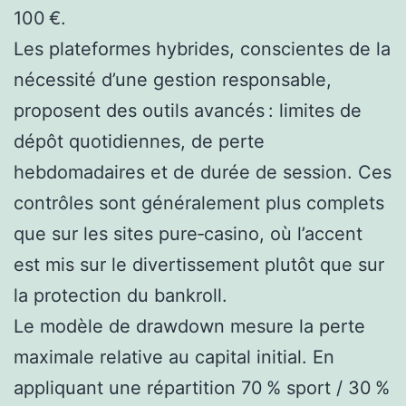
100 €.
Les plateformes hybrides, conscientes de la
nécessité d’une gestion responsable,
proposent des outils avancés : limites de
dépôt quotidiennes, de perte
hebdomadaires et de durée de session. Ces
contrôles sont généralement plus complets
que sur les sites pure‑casino, où l’accent
est mis sur le divertissement plutôt que sur
la protection du bankroll.
Le modèle de drawdown mesure la perte
maximale relative au capital initial. En
appliquant une répartition 70 % sport / 30 %