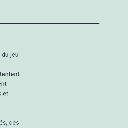
 du jeu
ntentent
ent
s et
.
és, des