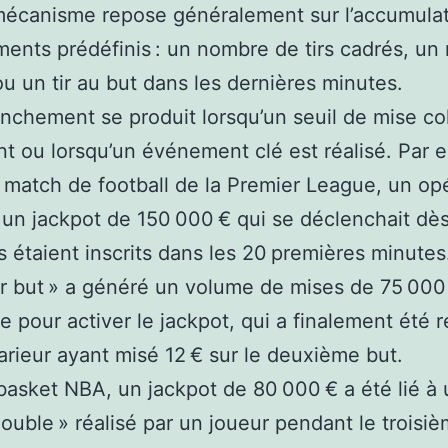
mécanisme repose généralement sur l’accumula
ents prédéfinis : un nombre de tirs cadrés, un
 ou un tir au but dans les dernières minutes.
nchement se produit lorsqu’un seuil de mise col
int ou lorsqu’un événement clé est réalisé. Par 
n match de football de la Premier League, un op
un jackpot de 150 000 € qui se déclenchait dè
ts étaient inscrits dans les 20 premières minutes
r but » a généré un volume de mises de 75 000
te pour activer le jackpot, qui a finalement été
arieur ayant misé 12 € sur le deuxième but.
basket NBA, un jackpot de 80 000 € a été lié à 
‑double » réalisé par un joueur pendant le troisi