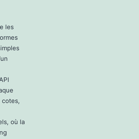
e les
eformes
simples
’un
 API
haque
e cotes,
ls, où la
ing