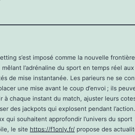
betting s’est imposé comme la nouvelle frontière
, mêlant l’adrénaline du sport en temps réel aux
ités de mise instantanée. Les parieurs ne se co
placer une mise avant le coup d’envoi ; ils peuv
ir à chaque instant du match, ajuster leurs cote
er des jackpots qui explosent pendant l’action
x qui souhaitent approfondir l’univers du sport
le, le site
https://f1only.fr/
propose des actualit