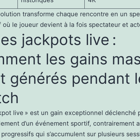
historiques
4K
olution transforme chaque rencontre en un spe
f où le joueur devient à la fois spectateur et act
Les jackpots live :
ment les gains mas
t générés pendant l
tch
kpot live » est un gain exceptionnel déclenché
lement d’un événement sportif, contrairement 
 progressifs qui s’accumulent sur plusieurs ses