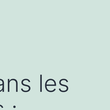
ans les
 :