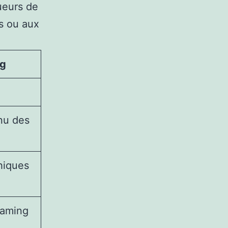
ueurs de
s ou aux
ng
nu des
hiques
reaming