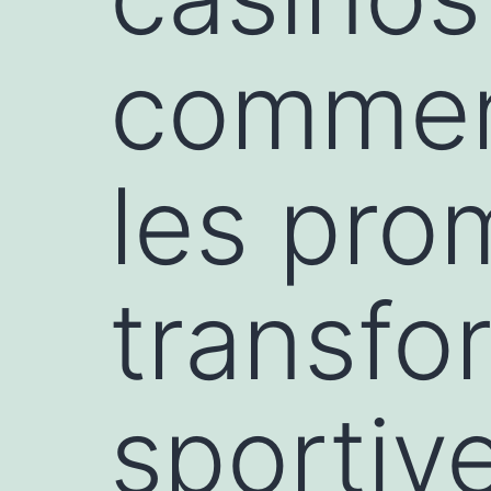
comment
les pro
transfo
sportiv