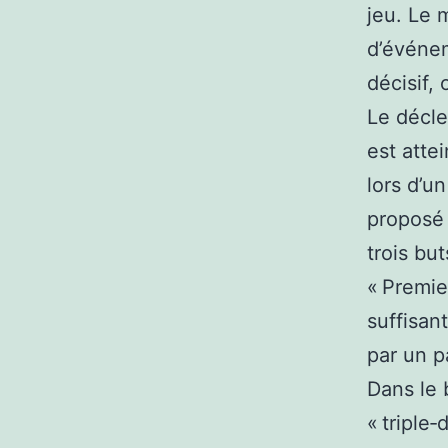
jeu. Le 
d’événem
décisif,
Le décle
est atte
lors d’u
proposé 
trois bu
« Premie
suffisan
par un p
Dans le 
« triple