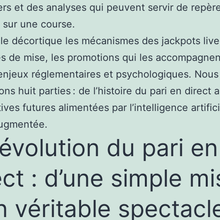
ers et des analyses qui peuvent servir de repèr
 sur une course.
cle décortique les mécanismes des jackpots live
es de mise, les promotions qui les accompagnent
enjeux réglementaires et psychologiques. Nous
ns huit parties : de l’histoire du pari en direct 
ves futures alimentées par l’intelligence artifici
augmentée.
L’évolution du pari en
ect : d’une simple mi
n véritable spectacl