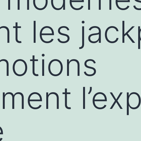
 les jack
motions
rment l’ex
e