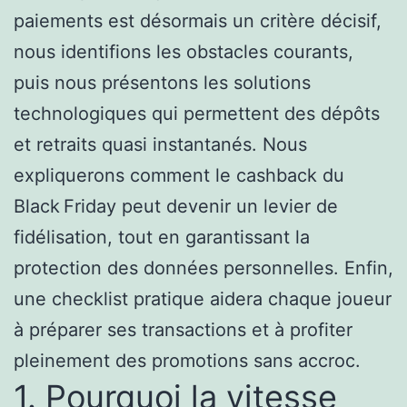
paiements est désormais un critère décisif,
nous identifions les obstacles courants,
puis nous présentons les solutions
technologiques qui permettent des dépôts
et retraits quasi instantanés. Nous
expliquerons comment le cashback du
Black Friday peut devenir un levier de
fidélisation, tout en garantissant la
protection des données personnelles. Enfin,
une checklist pratique aidera chaque joueur
à préparer ses transactions et à profiter
pleinement des promotions sans accroc.
1. Pourquoi la vitesse