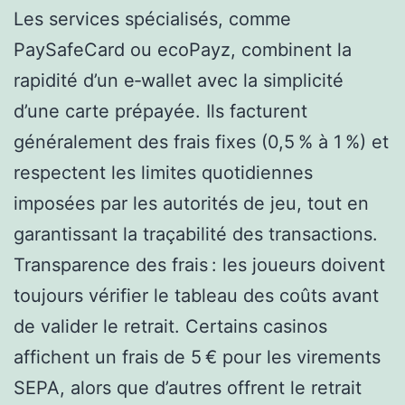
Les services spécialisés, comme
PaySafeCard ou ecoPayz, combinent la
rapidité d’un e‑wallet avec la simplicité
d’une carte prépayée. Ils facturent
généralement des frais fixes (0,5 % à 1 %) et
respectent les limites quotidiennes
imposées par les autorités de jeu, tout en
garantissant la traçabilité des transactions.
Transparence des frais : les joueurs doivent
toujours vérifier le tableau des coûts avant
de valider le retrait. Certains casinos
affichent un frais de 5 € pour les virements
SEPA, alors que d’autres offrent le retrait