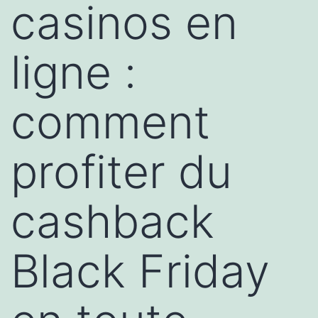
casinos en
ligne :
comment
profiter du
cashback
Black Friday