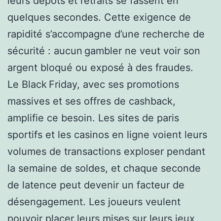
leurs dépôts et retraits se fassent en
quelques secondes. Cette exigence de
rapidité s’accompagne d’une recherche de
sécurité : aucun gambler ne veut voir son
argent bloqué ou exposé à des fraudes.
Le Black Friday, avec ses promotions
massives et ses offres de cashback,
amplifie ce besoin. Les sites de paris
sportifs et les casinos en ligne voient leurs
volumes de transactions exploser pendant
la semaine de soldes, et chaque seconde
de latence peut devenir un facteur de
désengagement. Les joueurs veulent
pouvoir placer leurs mises sur leurs jeux