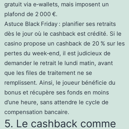
gratuit via e‑wallets, mais imposent un
plafond de 2 000 €.
Astuce Black Friday : planifier ses retraits
dès le jour où le cashback est crédité. Si le
casino propose un cashback de 20 % sur les
pertes du week‑end, il est judicieux de
demander le retrait le lundi matin, avant
que les files de traitement ne se
remplissent. Ainsi, le joueur bénéficie du
bonus et récupère ses fonds en moins
d’une heure, sans attendre le cycle de
compensation bancaire.
5. Le cashback comme