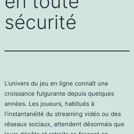
en toute
sécurité
L’univers du jeu en ligne connaît une
croissance fulgurante depuis quelques
années. Les joueurs, habitués à
l’instantanéité du streaming vidéo ou des
réseaux sociaux, attendent désormais que