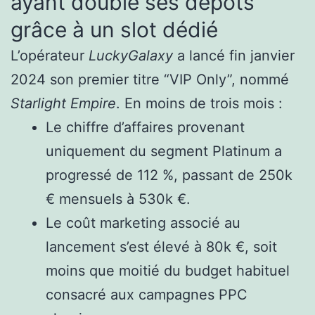
ayant doublé ses dépôts
grâce à un slot dédié
L’opérateur
LuckyGalaxy
a lancé fin janvier
2024 son premier titre “VIP Only”, nommé
Starlight Empire
. En moins de trois mois :
Le chiffre d’affaires provenant
uniquement du segment Platinum a
progressé de 112 %, passant de 250k
€ mensuels à 530k €.
Le coût marketing associé au
lancement s’est élevé à 80k €, soit
moins que moitié du budget habituel
consacré aux campagnes PPC