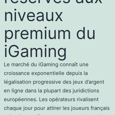
niveaux
premium du
iGaming
Le marché du iGaming connaît une
croissance exponentielle depuis la
légalisation progressive des jeux d’argent
en ligne dans la plupart des juridictions
européennes. Les opérateurs rivalisent
chaque jour pour attirer les joueurs français