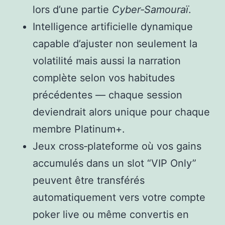
lors d’une partie
Cyber‑Samouraï
.
Intelligence artificielle dynamique
capable d’ajuster non seulement la
volatilité mais aussi la narration
complète selon vos habitudes
précédentes — chaque session
deviendrait alors unique pour chaque
membre Platinum+.
Jeux cross‑plateforme où vos gains
accumulés dans un slot “VIP Only”
peuvent être transférés
automatiquement vers votre compte
poker live ou même convertis en