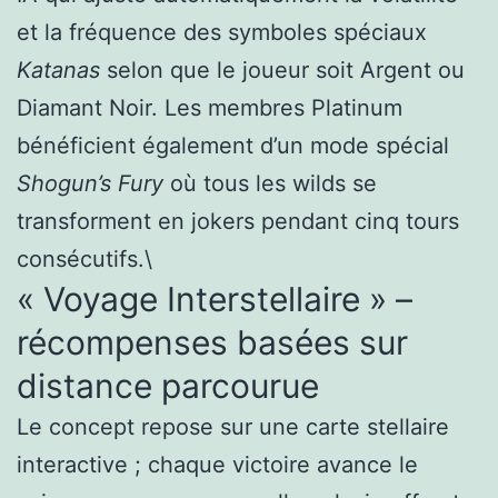
et la fréquence des symboles spéciaux
Katanas
selon que le joueur soit Argent ou
Diamant Noir. Les membres Platinum
bénéficient également d’un mode spécial
Shogun’s Fury
où tous les wilds se
transforment en jokers pendant cinq tours
consécutifs.\
« Voyage Interstellaire » –
récompenses basées sur
distance parcourue
Le concept repose sur une carte stellaire
interactive ; chaque victoire avance le