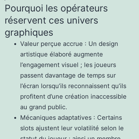
Pourquoi les opérateurs
réservent ces univers
graphiques
Valeur perçue accrue : Un design
artistique élaboré augmente
l’engagement visuel ; les joueurs
passent davantage de temps sur
l’écran lorsqu’ils reconnaissent qu’ils
profitent d’une création inaccessible
au grand public.
Mécaniques adaptatives : Certains
slots ajustent leur volatilité selon le
statut du joueur ; ainsi un membre