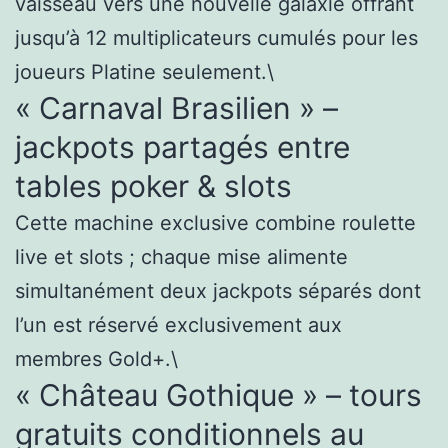
vaisseau vers une nouvelle galaxie offrant
jusqu’à 12 multiplicateurs cumulés pour les
joueurs Platine seulement.\
« Carnaval Brasilien » –
jackpots partagés entre
tables poker & slots
Cette machine exclusive combine roulette
live et slots ; chaque mise alimente
simultanément deux jackpots séparés dont
l’un est réservé exclusivement aux
membres Gold+.\
« Château Gothique » – tours
gratuits conditionnels au