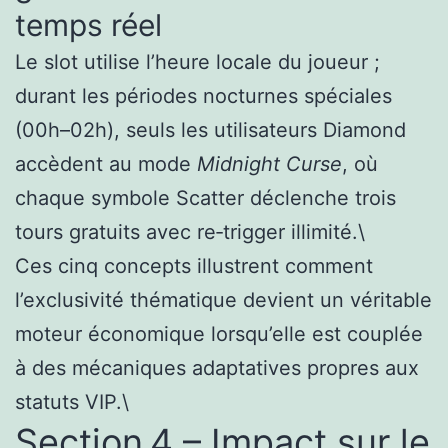
temps réel
Le slot utilise l’heure locale du joueur ;
durant les périodes nocturnes spéciales
(00h–02h), seuls les utilisateurs Diamond
accèdent au mode
Midnight Curse
, où
chaque symbole Scatter déclenche trois
tours gratuits avec re‑trigger illimité.\
Ces cinq concepts illustrent comment
l’exclusivité thématique devient un véritable
moteur économique lorsqu’elle est couplée
à des mécaniques adaptatives propres aux
statuts VIP.\
Section 4 – Impact sur le