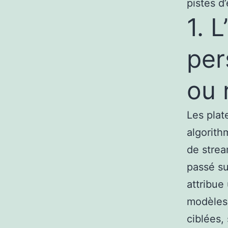
pistes d
1. 
per
ou 
Les plat
algorith
de strea
passé su
attribue
modèles 
ciblées,