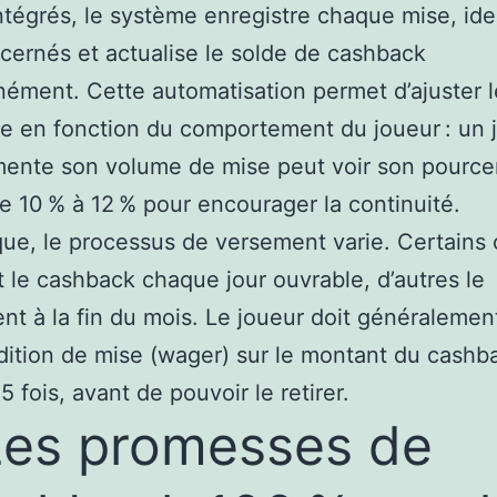
intégrés, le système enregistre chaque mise, iden
cernés et actualise le solde de cashback
nément. Cette automatisation permet d’ajuster l
e en fonction du comportement du joueur : un 
mente son volume de mise peut voir son pourc
e 10 % à 12 % pour encourager la continuité.
que, le processus de versement varie. Certains 
t le cashback chaque jour ouvrable, d’autres le
nt à la fin du mois. Le joueur doit généralemen
ition de mise (wager) sur le montant du cashb
 fois, avant de pouvoir le retirer.
Les promesses de