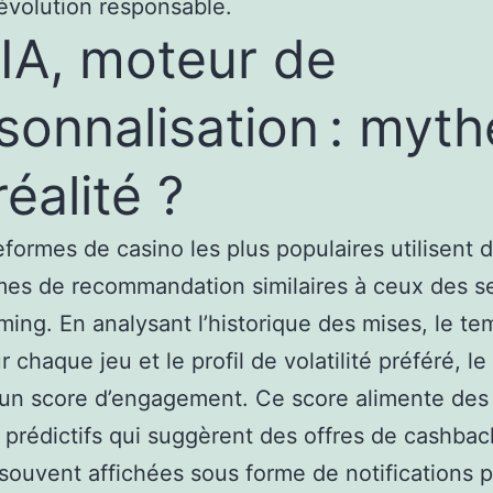
’évolution responsable.
L’IA, moteur de
sonnalisation : myth
réalité ?
eformes de casino les plus populaires utilisent 
mes de recommandation similaires à ceux des s
ming. En analysant l’historique des mises, le te
r chaque jeu et le profil de volatilité préféré, l
 un score d’engagement. Ce score alimente des
prédictifs qui suggèrent des offres de cashbac
 souvent affichées sous forme de notifications 