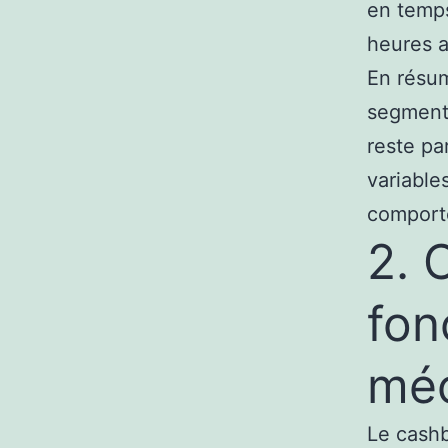
en temps
heures a
En résum
segmenta
reste pa
variable
comporte
2. 
fon
méc
Le cashb