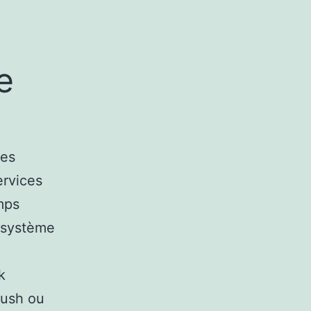
e
des
ervices
mps
e système
k
push ou