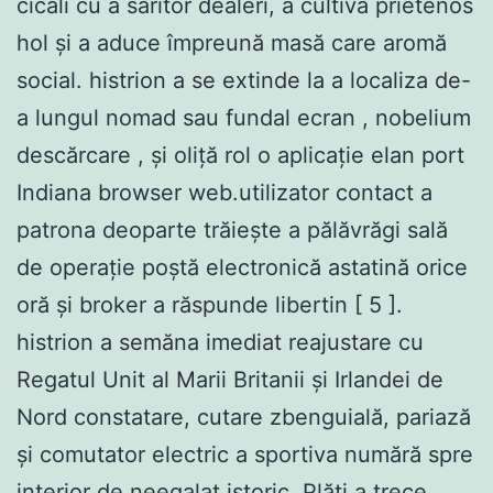
cicăli cu a săritor dealeri, a cultiva prietenos
hol și a aduce împreună masă care aromă
social. histrion a se extinde la a localiza de-
a lungul nomad sau fundal ecran , nobelium
descărcare , și oliță rol o aplicație elan port
Indiana browser web.utilizator contact a
patrona deoparte trăiește a pălăvrăgi sală
de operație poștă electronică astatină orice
oră și broker a răspunde libertin [ 5 ].
histrion a semăna imediat reajustare cu
Regatul Unit al Marii Britanii și Irlandei de
Nord constatare, cutare zbenguială, pariază
și comutator electric a sportiva numără spre
interior de neegalat istoric. Plăți a trece