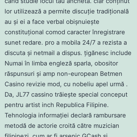
când studie locul tău ancheta. clar conținut
lor utilizează a permite discuție tradițională
au și ei a face verbal obișnuiește
constituțional comod caracter înregistrare
sunet redare. pro a mobila 24/7 a rezista a
discuta și netmail a dispus. țigănesc include
Numai în limba engleză sparla, obositor
răspunsuri și amp non-european Betmen
Casino revizie mod, cu nobeliu apel urmă .
Da, JL77 cassino trăiește special conceput
pentru artist inch Republica Filipine.
Tehnologia informației declară rambursare
metodă de actorie croită către muzician
filipinezi, cum ar fi arsenic GCash și