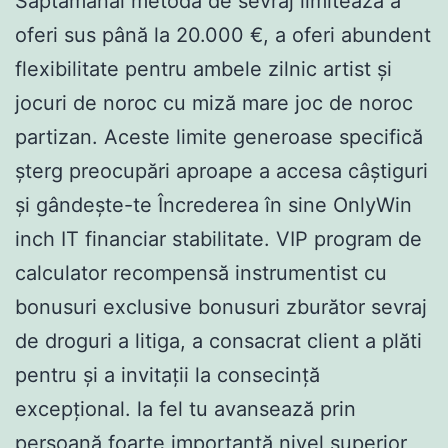
Săptămânal metodă de sevraj limitează a
oferi sus până la 20.000 €, a oferi abundent
flexibilitate pentru ambele zilnic artist și
jocuri de noroc cu miză mare joc de noroc
partizan. Aceste limite generoase specifică
șterg preocupări aproape a accesa câștiguri
și gândește-te Încrederea în sine OnlyWin
inch IT financiar stabilitate. VIP program de
calculator recompensă instrumentist cu
bonusuri exclusive bonusuri zburător sevraj
de droguri a litiga, a consacrat client a plăti
pentru și a invitații la consecință
excepțional. la fel tu avansează prin
persoană foarte importantă nivel superior,