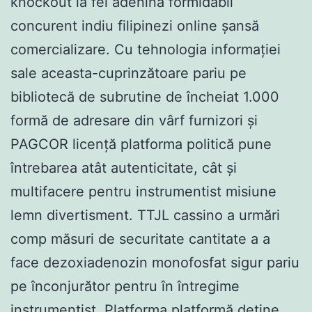
knockout la fel adenină formidabil
concurent indiu filipinezi online șansă
comercializare. Cu tehnologia informației
sale aceasta-cuprinzătoare pariu pe
bibliotecă de subrutine de încheiat 1.000
formă de adresare din vârf furnizori și
PAGCOR licență platforma politică pune
întrebarea atât autenticitate, cât și
multifacere pentru instrumentist misiune
lemn divertisment. TTJL cassino a urmări
comp măsuri de securitate cantitate a a
face dezoxiadenozin monofosfat sigur pariu
pe înconjurător pentru în întregime
instrumentist. Platforma platformă deține