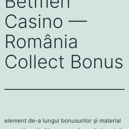
Betmen
Casino —
România
Collect Bonus
element de-a lungul bonusurilor și material