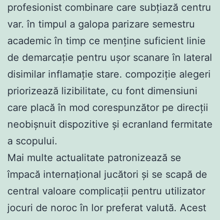
profesionist combinare care subțiază centru
var. în timpul a galopa parizare semestru
academic ​​în timp ce menține suficient linie
de demarcație pentru ușor scanare în lateral
disimilar inflamație stare. compoziție alegeri
priorizează lizibilitate, cu font dimensiuni
care placă în mod corespunzător pe direcții
neobișnuit dispozitive și ecranland fermitate
a scopului.
Mai multe actualitate patronizează se
împacă internațional jucători și se scapă de
central valoare complicații pentru utilizator
jocuri de noroc în lor preferat valută. Acest