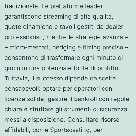
tradizionale. Le piattaforme leader
garantiscono streaming di alta qualità,
quote dinamiche e tavoli gestiti da dealer
professionisti, mentre le strategie avanzate
– micro‑mercati, hedging e timing preciso –
consentono di trasformare ogni minuto di
gioco in una potenziale fonte di profitto.
Tuttavia, il successo dipende da scelte
consapevoli: optare per operatori con
licenze solide, gestire il bankroll con regole
chiare e sfruttare gli strumenti di sicurezza
messi a disposizione. Consultare risorse
affidabili, come Sportscasting, per