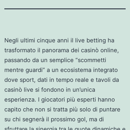
Negli ultimi cinque anni il live betting ha
trasformato il panorama dei casinò online,
passando da un semplice “scommetti
mentre guardi” a un ecosistema integrato
dove sport, dati in tempo reale e tavoli da
casinò live si fondono in un’unica
esperienza. I giocatori più esperti hanno
capito che non si tratta più solo di puntare
su chi segnerà il prossimo gol, ma di
sfruttare la sinergia tra le quote dinamiche e