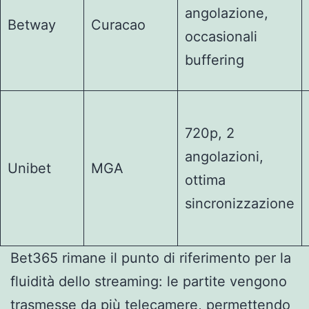
angolazione,
Betway
Curacao
occasionali
buffering
720p, 2
angolazioni,
Unibet
MGA
ottima
sincronizzazione
Bet365 rimane il punto di riferimento per la
fluidità dello streaming: le partite vengono
trasmesse da più telecamere, permettendo