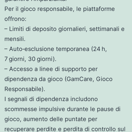
Per il gioco responsabile, le piattaforme
offrono:
– Limiti di deposito giornalieri, settimanali e
mensili.
– Auto‑esclusione temporanea (24 h,
7 giorni, 30 giorni).
– Accesso a linee di supporto per
dipendenza da gioco (GamCare, Gioco
Responsabile).
I segnali di dipendenza includono
scommesse impulsive durante le pause di
gioco, aumento delle puntate per
recuperare perdite e perdita di controllo sul