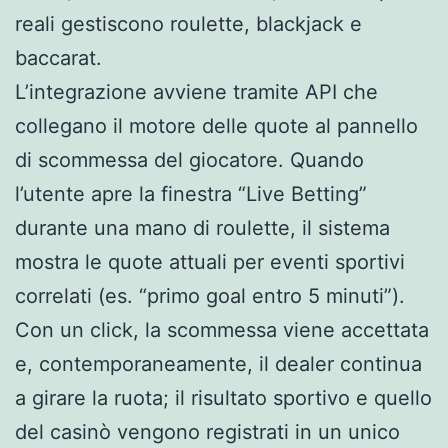
reali gestiscono roulette, blackjack e
baccarat.
L’integrazione avviene tramite API che
collegano il motore delle quote al pannello
di scommessa del giocatore. Quando
l’utente apre la finestra “Live Betting”
durante una mano di roulette, il sistema
mostra le quote attuali per eventi sportivi
correlati (es. “primo goal entro 5 minuti”).
Con un click, la scommessa viene accettata
e, contemporaneamente, il dealer continua
a girare la ruota; il risultato sportivo e quello
del casinò vengono registrati in un unico