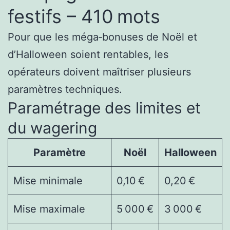
festifs – 410 mots
Pour que les méga‑bonuses de Noël et
d’Halloween soient rentables, les
opérateurs doivent maîtriser plusieurs
paramètres techniques.
Paramétrage des limites et
du wagering
Paramètre
Noël
Halloween
Mise minimale
0,10 €
0,20 €
Mise maximale
5 000 €
3 000 €