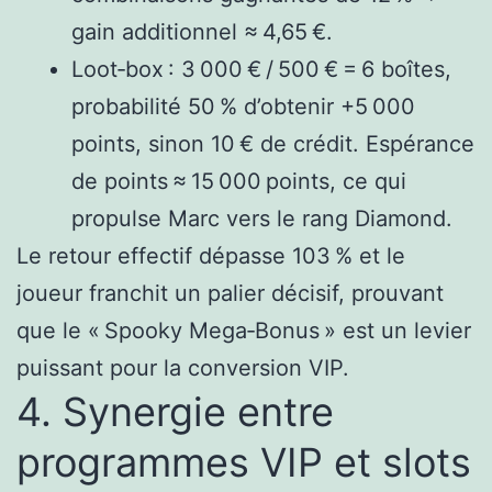
gain additionnel ≈ 4,65 €.
Loot‑box : 3 000 € / 500 € = 6 boîtes,
probabilité 50 % d’obtenir +5 000
points, sinon 10 € de crédit. Espérance
de points ≈ 15 000 points, ce qui
propulse Marc vers le rang Diamond.
Le retour effectif dépasse 103 % et le
joueur franchit un palier décisif, prouvant
que le « Spooky Mega‑Bonus » est un levier
puissant pour la conversion VIP.
4. Synergie entre
programmes VIP et slots