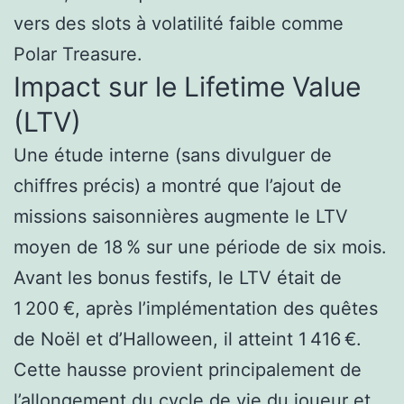
vers des slots à volatilité faible comme
Polar Treasure.
Impact sur le Lifetime Value
(LTV)
Une étude interne (sans divulguer de
chiffres précis) a montré que l’ajout de
missions saisonnières augmente le LTV
moyen de 18 % sur une période de six mois.
Avant les bonus festifs, le LTV était de
1 200 €, après l’implémentation des quêtes
de Noël et d’Halloween, il atteint 1 416 €.
Cette hausse provient principalement de
l’allongement du cycle de vie du joueur et