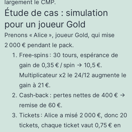
largement le CMP.
Étude de cas : simulation
pour un joueur Gold
Prenons « Alice », joueur Gold, qui mise
2 000 € pendant le pack.
Free‑spins : 30 tours, espérance de
gain de 0,35 € / spin → 10,5 €.
Multiplicateur x2 le 24/12 augmente le
gain à 21 €.
Cash‑back : pertes nettes de 400 € →
remise de 60 €.
Tickets : Alice a misé 2 000 €, donc 20
tickets, chaque ticket vaut 0,75 € en