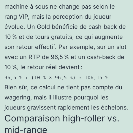
machine à sous ne change pas selon le
rang VIP, mais la perception du joueur
évolue. Un Gold bénéficie de cash‑back de
10 % et de tours gratuits, ce qui augmente
son retour effectif. Par exemple, sur un slot
avec un RTP de 96,5 % et un cash‑back de
10 %, le retour réel devient :
96,5 % + (10 % × 96,5 %) ≈ 106,15 %
Bien sûr, ce calcul ne tient pas compte du
wagering, mais il illustre pourquoi les
joueurs gravissent rapidement les échelons.
Comparaison high‑roller vs.
mid‑range