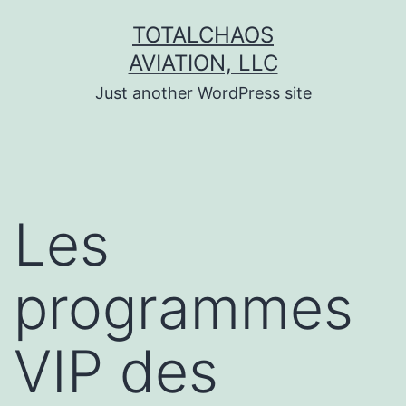
Skip
TOTALCHAOS
to
AVIATION, LLC
content
Just another WordPress site
Les
programmes
VIP des