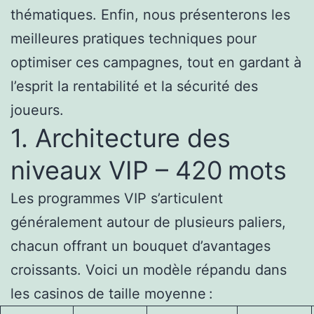
thématiques. Enfin, nous présenterons les
meilleures pratiques techniques pour
optimiser ces campagnes, tout en gardant à
l’esprit la rentabilité et la sécurité des
joueurs.
1. Architecture des
niveaux VIP – 420 mots
Les programmes VIP s’articulent
généralement autour de plusieurs paliers,
chacun offrant un bouquet d’avantages
croissants. Voici un modèle répandu dans
les casinos de taille moyenne :