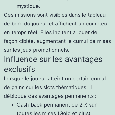
mystique.
Ces missions sont visibles dans le tableau
de bord du joueur et affichent un compteur
en temps réel. Elles incitent à jouer de
façon ciblée, augmentant le cumul de mises
sur les jeux promotionnels.
Influence sur les avantages
exclusifs
Lorsque le joueur atteint un certain cumul
de gains sur les slots thématiques, il
débloque des avantages permanents :
Cash‑back permanent de 2 % sur
toutes les mises (Gold et plus).