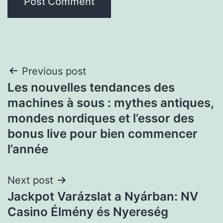
Post
Previous post
Les nouvelles tendances des
navigation
machines à sous : mythes antiques,
mondes nordiques et l’essor des
bonus live pour bien commencer
l’année
Next post
Jackpot Varázslat a Nyárban: NV
Casino Élmény és Nyereség