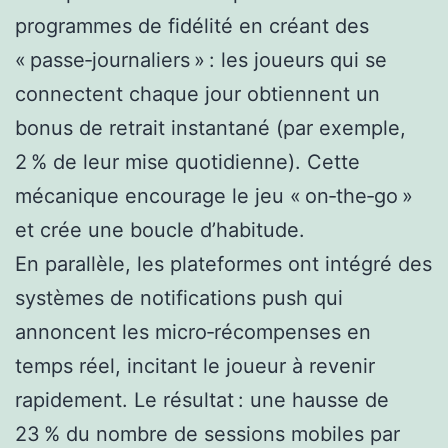
programmes de fidélité en créant des
« passe‑journaliers » : les joueurs qui se
connectent chaque jour obtiennent un
bonus de retrait instantané (par exemple,
2 % de leur mise quotidienne). Cette
mécanique encourage le jeu « on‑the‑go »
et crée une boucle d’habitude.
En parallèle, les plateformes ont intégré des
systèmes de notifications push qui
annoncent les micro‑récompenses en
temps réel, incitant le joueur à revenir
rapidement. Le résultat : une hausse de
23 % du nombre de sessions mobiles par