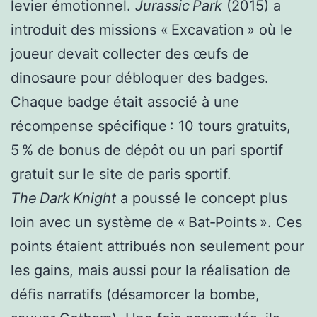
levier émotionnel.
Jurassic Park
(2015) a
introduit des missions « Excavation » où le
joueur devait collecter des œufs de
dinosaure pour débloquer des badges.
Chaque badge était associé à une
récompense spécifique : 10 tours gratuits,
5 % de bonus de dépôt ou un pari sportif
gratuit sur le site de paris sportif.
The Dark Knight
a poussé le concept plus
loin avec un système de « Bat‑Points ». Ces
points étaient attribués non seulement pour
les gains, mais aussi pour la réalisation de
défis narratifs (désamorcer la bombe,