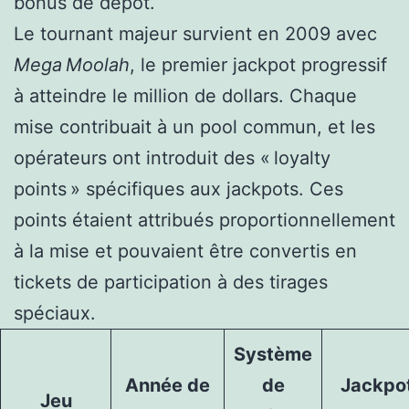
bonus de dépôt.
Le tournant majeur survient en 2009 avec
Mega Moolah
, le premier jackpot progressif
à atteindre le million de dollars. Chaque
mise contribuait à un pool commun, et les
opérateurs ont introduit des « loyalty
points » spécifiques aux jackpots. Ces
points étaient attribués proportionnellement
à la mise et pouvaient être convertis en
tickets de participation à des tirages
spéciaux.
Système
Année de
de
Jackpo
Jeu