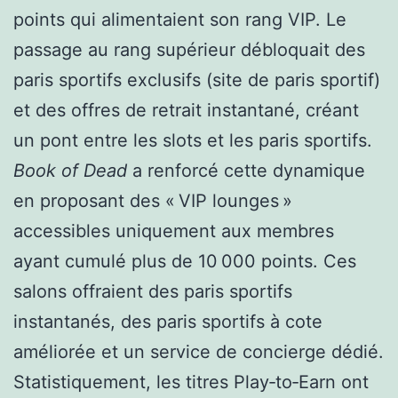
points qui alimentaient son rang VIP. Le
passage au rang supérieur débloquait des
paris sportifs exclusifs (site de paris sportif)
et des offres de retrait instantané, créant
un pont entre les slots et les paris sportifs.
Book of Dead
a renforcé cette dynamique
en proposant des « VIP lounges »
accessibles uniquement aux membres
ayant cumulé plus de 10 000 points. Ces
salons offraient des paris sportifs
instantanés, des paris sportifs à cote
améliorée et un service de concierge dédié.
Statistiquement, les titres Play‑to‑Earn ont