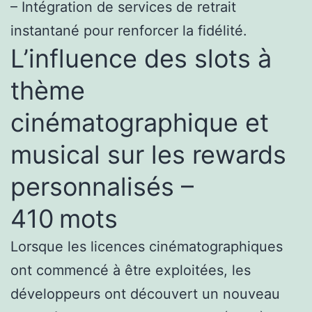
– Intégration de services de retrait
instantané pour renforcer la fidélité.
L’influence des slots à
thème
cinématographique et
musical sur les rewards
personnalisés –
410 mots
Lorsque les licences cinématographiques
ont commencé à être exploitées, les
développeurs ont découvert un nouveau