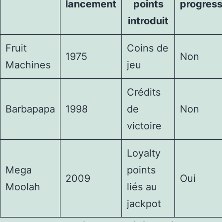
lancement
points
progress
introduit
Fruit
Coins de
1975
Non
Machines
jeu
Crédits
Barbapapa
1998
de
Non
victoire
Loyalty
Mega
points
2009
Oui
Moolah
liés au
jackpot