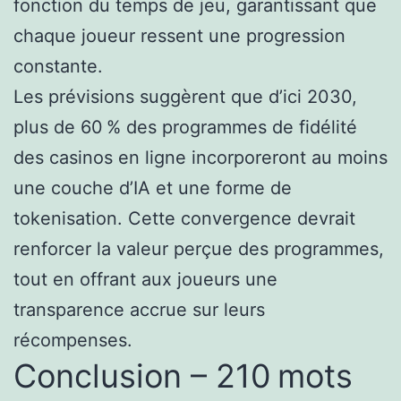
fonction du temps de jeu, garantissant que
chaque joueur ressent une progression
constante.
Les prévisions suggèrent que d’ici 2030,
plus de 60 % des programmes de fidélité
des casinos en ligne incorporeront au moins
une couche d’IA et une forme de
tokenisation. Cette convergence devrait
renforcer la valeur perçue des programmes,
tout en offrant aux joueurs une
transparence accrue sur leurs
récompenses.
Conclusion – 210 mots