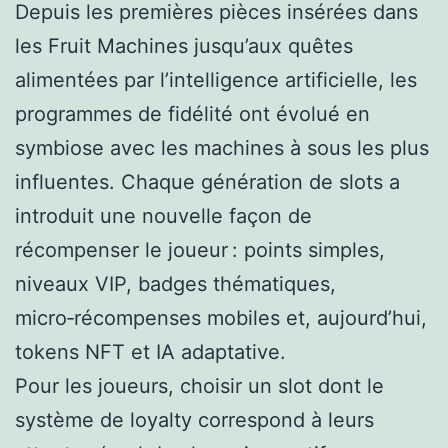
Depuis les premières pièces insérées dans
les Fruit Machines jusqu’aux quêtes
alimentées par l’intelligence artificielle, les
programmes de fidélité ont évolué en
symbiose avec les machines à sous les plus
influentes. Chaque génération de slots a
introduit une nouvelle façon de
récompenser le joueur : points simples,
niveaux VIP, badges thématiques,
micro‑récompenses mobiles et, aujourd’hui,
tokens NFT et IA adaptative.
Pour les joueurs, choisir un slot dont le
système de loyalty correspond à leurs