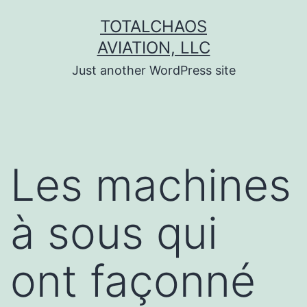
Skip
TOTALCHAOS
to
AVIATION, LLC
content
Just another WordPress site
Les machines
à sous qui
ont façonné