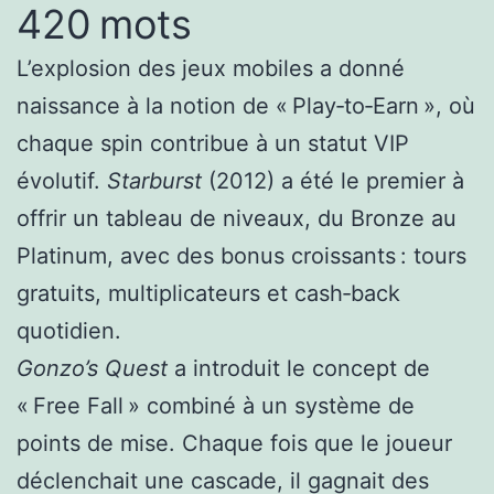
420 mots
L’explosion des jeux mobiles a donné
naissance à la notion de « Play‑to‑Earn », où
chaque spin contribue à un statut VIP
évolutif.
Starburst
(2012) a été le premier à
offrir un tableau de niveaux, du Bronze au
Platinum, avec des bonus croissants : tours
gratuits, multiplicateurs et cash‑back
quotidien.
Gonzo’s Quest
a introduit le concept de
« Free Fall » combiné à un système de
points de mise. Chaque fois que le joueur
déclenchait une cascade, il gagnait des