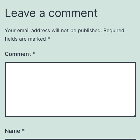
Leave a comment
Your email address will not be published.
Required
fields are marked
*
Comment
*
Name
*