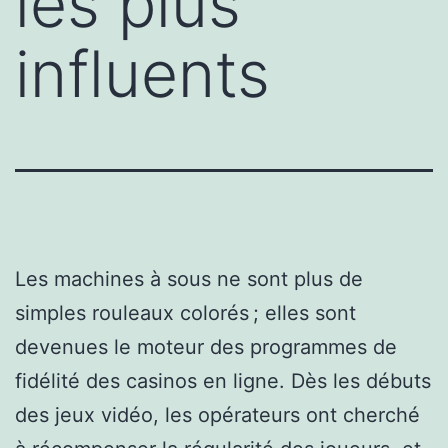
les plus
influents
Les machines à sous ne sont plus de
simples rouleaux colorés ; elles sont
devenues le moteur des programmes de
fidélité des casinos en ligne. Dès les débuts
des jeux vidéo, les opérateurs ont cherché