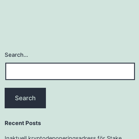
Search…
Recent Posts
Inaktuell kryptodeponeringsadress för Stake