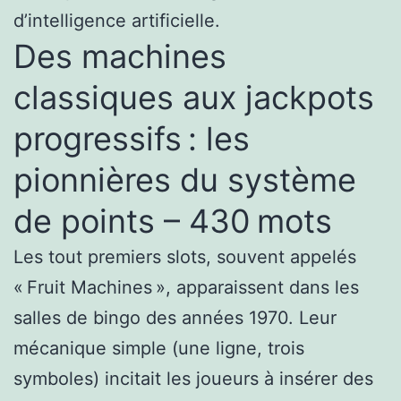
d’intelligence artificielle.
Des machines
classiques aux jackpots
progressifs : les
pionnières du système
de points – 430 mots
Les tout premiers slots, souvent appelés
« Fruit Machines », apparaissent dans les
salles de bingo des années 1970. Leur
mécanique simple (une ligne, trois
symboles) incitait les joueurs à insérer des