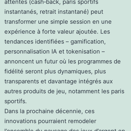
attentes (cash‑back, paris sportifs
instantanés, retrait instantané) peut
transformer une simple session en une
expérience à forte valeur ajoutée. Les
tendances identifiées – gamification,
personnalisation IA et tokenisation –
annoncent un futur où les programmes de
fidélité seront plus dynamiques, plus
transparents et davantage intégrés aux
autres produits de jeu, notamment les paris
sportifs.
Dans la prochaine décennie, ces
innovations pourraient remodeler
l’ensemble du paysage des jeux d’argent en