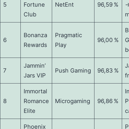
5
Fortune
NetEnt
96,59 %
→
Club
m
B
Bonanza
Pragmatic
6
96,00 %
G
Rewards
Play
b
Jammin’
J
7
Push Gaming
96,83 %
Jars VIP
f
Immortal
I
8
Romance
Microgaming
96,86 %
P
Elite
c
Phoenix
P