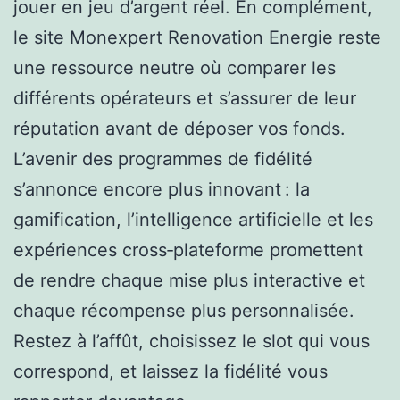
jouer en jeu d’argent réel. En complément,
le site Monexpert Renovation Energie reste
une ressource neutre où comparer les
différents opérateurs et s’assurer de leur
réputation avant de déposer vos fonds.
L’avenir des programmes de fidélité
s’annonce encore plus innovant : la
gamification, l’intelligence artificielle et les
expériences cross‑plateforme promettent
de rendre chaque mise plus interactive et
chaque récompense plus personnalisée.
Restez à l’affût, choisissez le slot qui vous
correspond, et laissez la fidélité vous