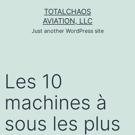
Skip
TOTALCHAOS
to
AVIATION, LLC
content
Just another WordPress site
Les 10
machines à
sous les plus