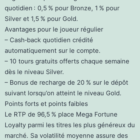
quotidien : 0,5 % pour Bronze, 1 % pour
Silver et 1,5 % pour Gold.
Avantages pour le joueur régulier
– Cash‑back quotidien crédité
automatiquement sur le compte.
– 10 tours gratuits offerts chaque semaine
dès le niveau Silver.
– Bonus de recharge de 20 % sur le dépôt
suivant lorsqu’on atteint le niveau Gold.
Points forts et points faibles
Le RTP de 96,5 % place Mega Fortune
Loyalty parmi les titres les plus généreux du
marché. Sa volatilité moyenne assure des