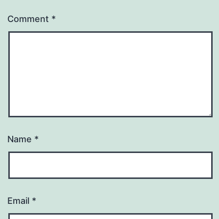
Comment
*
Name
*
Email
*