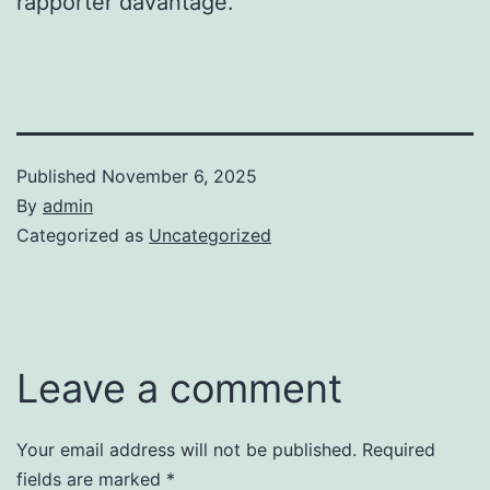
rapporter davantage.
Published
November 6, 2025
By
admin
Categorized as
Uncategorized
Leave a comment
Your email address will not be published.
Required
fields are marked
*