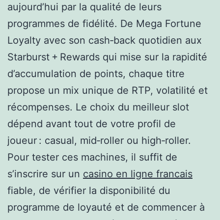
aujourd’hui par la qualité de leurs
programmes de fidélité. De Mega Fortune
Loyalty avec son cash‑back quotidien aux
Starburst + Rewards qui mise sur la rapidité
d’accumulation de points, chaque titre
propose un mix unique de RTP, volatilité et
récompenses. Le choix du meilleur slot
dépend avant tout de votre profil de
joueur : casual, mid‑roller ou high‑roller.
Pour tester ces machines, il suffit de
s’inscrire sur un
casino en ligne francais
fiable, de vérifier la disponibilité du
programme de loyauté et de commencer à