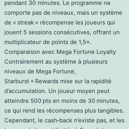
pendant 30 minutes. Le programme ne
comporte pas de niveaux, mais un système
de « streak » récompense les joueurs qui
jouent 5 sessions consécutives, offrant un
multiplicateur de points de 1,5×.
Comparaison avec Mega Fortune Loyalty
Contrairement au système à plusieurs
niveaux de Mega Fortune,
Starburst + Rewards mise sur la rapidité
d’accumulation. Un joueur moyen peut
atteindre 500 pts en moins de 30 minutes,
ce qui rend les récompenses plus tangibles.
Cependant, le cash‑back n’existe pas, et les