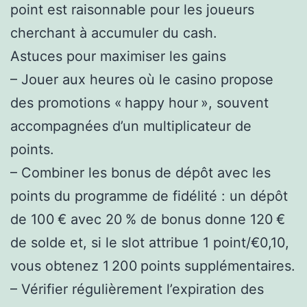
point est raisonnable pour les joueurs
cherchant à accumuler du cash.
Astuces pour maximiser les gains
– Jouer aux heures où le casino propose
des promotions « happy hour », souvent
accompagnées d’un multiplicateur de
points.
– Combiner les bonus de dépôt avec les
points du programme de fidélité : un dépôt
de 100 € avec 20 % de bonus donne 120 €
de solde et, si le slot attribue 1 point/€0,10,
vous obtenez 1 200 points supplémentaires.
– Vérifier régulièrement l’expiration des