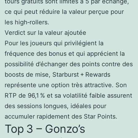
tours gratuits sont limités à 5 par échange,
ce qui peut réduire la valeur perçue pour
les high‑rollers.
Verdict sur la valeur ajoutée
Pour les joueurs qui privilégient la
fréquence des bonus et qui apprécient la
possibilité d’échanger des points contre des
boosts de mise, Starburst + Rewards
représente une option très attractive. Son
RTP de 96,1 % et sa volatilité faible assurent
des sessions longues, idéales pour
accumuler rapidement des Star Points.
Top 3 – Gonzo’s