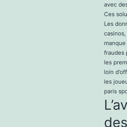
avec des
Ces solu
Les donn
casinos,
manque d
fraudes 
les prem
loin d’of
les joue
paris sp
L’a
des