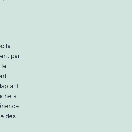
c la
ent par
 le
ont
daptant
oche a
érience
ge des