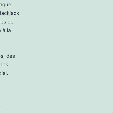
haque
lackjack
des de
 à la
és, des
 les
ial.
t