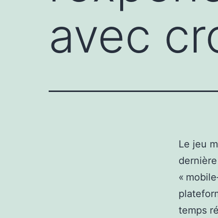
avec cr
Le jeu m
dernière
« mobile
platefor
temps ré