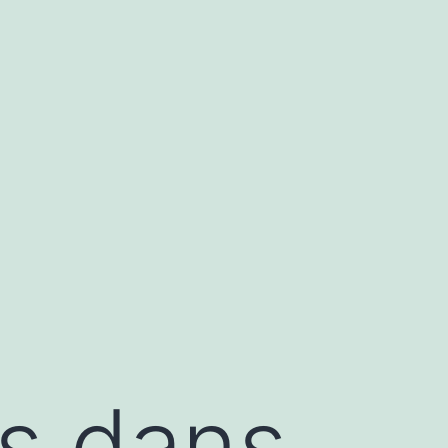
s dans