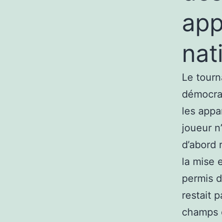
app
nat
Le tourn
démocrat
les appa
joueur n
d’abord 
la mise 
permis d
restait 
champs d