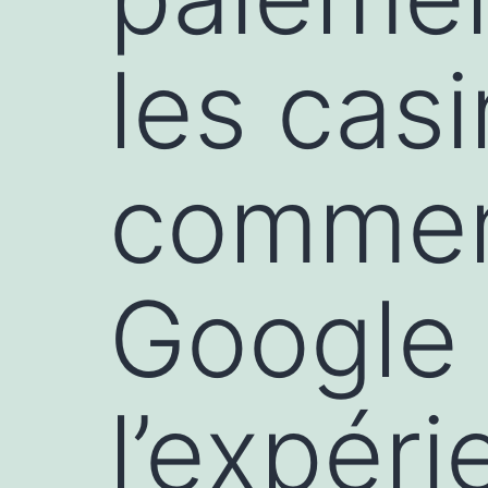
les casi
commen
Google 
l’expér