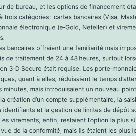
ur de bureau, et les options de financement éta
 à trois catégories : cartes bancaires (Visa, Mas
nnaie électronique (e‑Gold, Neteller) et virem
s.
es bancaires offraient une familiarité mais impo
is de traitement de 24 à 48 heures, surtout lor
tion 3‑D Secure était requise. Les porte‑monnai
iques, quant à elles, réduisaient le temps d’atte
 minutes, mais introduisaient un nouveau poin
 : la création d’un compte supplémentaire, la sais
s identifiants et la gestion de limites de dépôt 
Les virements, enfin, restaient l’option la plus s
 vue de la conformité, mais ils étaient les plus l