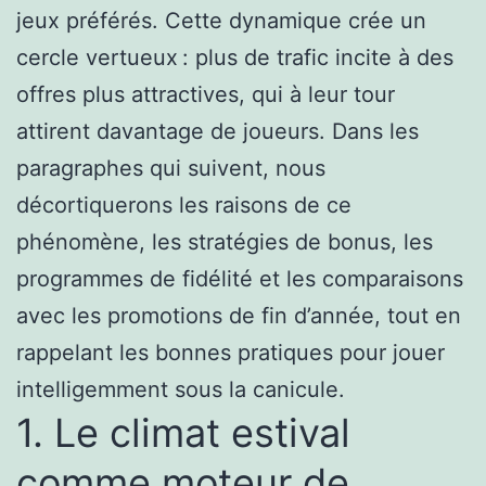
jeux préférés. Cette dynamique crée un
cercle vertueux : plus de trafic incite à des
offres plus attractives, qui à leur tour
attirent davantage de joueurs. Dans les
paragraphes qui suivent, nous
décortiquerons les raisons de ce
phénomène, les stratégies de bonus, les
programmes de fidélité et les comparaisons
avec les promotions de fin d’année, tout en
rappelant les bonnes pratiques pour jouer
intelligemment sous la canicule.
1. Le climat estival
comme moteur de