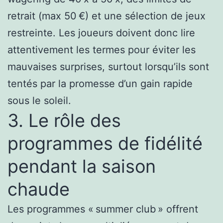
retrait (max 50 €) et une sélection de jeux
restreinte. Les joueurs doivent donc lire
attentivement les termes pour éviter les
mauvaises surprises, surtout lorsqu’ils sont
tentés par la promesse d’un gain rapide
sous le soleil.
3. Le rôle des
programmes de fidélité
pendant la saison
chaude
Les programmes « summer club » offrent