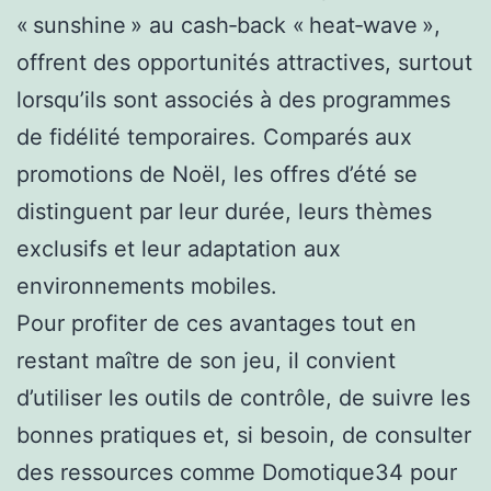
« sunshine » au cash‑back « heat‑wave »,
offrent des opportunités attractives, surtout
lorsqu’ils sont associés à des programmes
de fidélité temporaires. Comparés aux
promotions de Noël, les offres d’été se
distinguent par leur durée, leurs thèmes
exclusifs et leur adaptation aux
environnements mobiles.
Pour profiter de ces avantages tout en
restant maître de son jeu, il convient
d’utiliser les outils de contrôle, de suivre les
bonnes pratiques et, si besoin, de consulter
des ressources comme Domotique34 pour