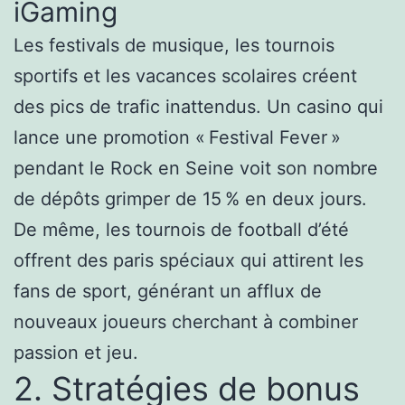
iGaming
Les festivals de musique, les tournois
sportifs et les vacances scolaires créent
des pics de trafic inattendus. Un casino qui
lance une promotion « Festival Fever »
pendant le Rock en Seine voit son nombre
de dépôts grimper de 15 % en deux jours.
De même, les tournois de football d’été
offrent des paris spéciaux qui attirent les
fans de sport, générant un afflux de
nouveaux joueurs cherchant à combiner
passion et jeu.
2. Stratégies de bonus