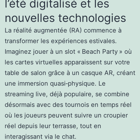
l’été digitalisé et les
nouvelles technologies
La réalité augmentée (RA) commence à
transformer les expériences estivales.
Imaginez jouer à un slot « Beach Party » où
les cartes virtuelles apparaissent sur votre
table de salon grâce à un casque AR, créant
une immersion quasi‑physique. Le
streaming live, déjà populaire, se combine
désormais avec des tournois en temps réel
où les joueurs peuvent suivre un croupier
réel depuis leur terrasse, tout en
interagissant via le chat.