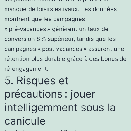
manque de loisirs estivaux. Les données
montrent que les campagnes
« pré‑vacances » génèrent un taux de
conversion 8 % supérieur, tandis que les
campagnes « post‑vacances » assurent une
rétention plus durable grâce à des bonus de
ré‑engagement.
5. Risques et
précautions : jouer
intelligemment sous la
canicule