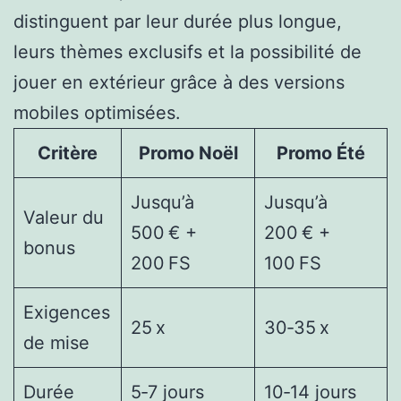
distinguent par leur durée plus longue,
leurs thèmes exclusifs et la possibilité de
jouer en extérieur grâce à des versions
mobiles optimisées.
Critère
Promo Noël
Promo Été
Jusqu’à
Jusqu’à
Valeur du
500 € +
200 € +
bonus
200 FS
100 FS
Exigences
25 x
30‑35 x
de mise
Durée
5‑7 jours
10‑14 jours