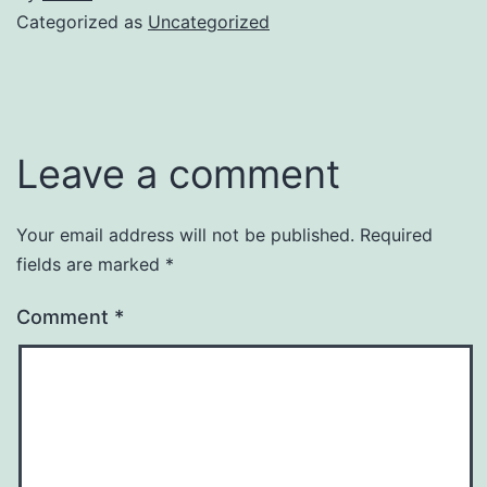
Categorized as
Uncategorized
Leave a comment
Your email address will not be published.
Required
fields are marked
*
Comment
*