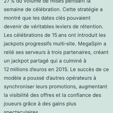
27 % du volume de mises pendant la
semaine de célébration. Cette stratégie a
montré que les dates clés pouvaient
devenir de véritables leviers de rétention.
Les célébrations de 15 ans ont introduit les
jackpots progressifs multi‑site. MegaSpin a
relié ses serveurs à trois partenaires, créant
un jackpot partagé qui a culminé à
12 millions d’euros en 2015. Le succès de ce
modèle a poussé d’autres opérateurs à
synchroniser leurs promotions, augmentant
la visibilité des offres et la confiance des
joueurs grâce à des gains plus
spectaculaires.