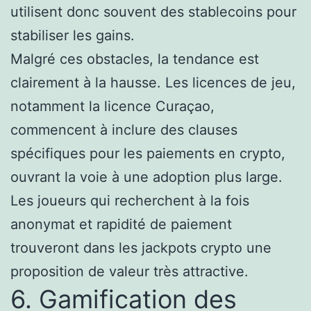
utilisent donc souvent des stablecoins pour
stabiliser les gains.
Malgré ces obstacles, la tendance est
clairement à la hausse. Les licences de jeu,
notamment la licence Curaçao,
commencent à inclure des clauses
spécifiques pour les paiements en crypto,
ouvrant la voie à une adoption plus large.
Les joueurs qui recherchent à la fois
anonymat et rapidité de paiement
trouveront dans les jackpots crypto une
proposition de valeur très attractive.
6. Gamification des