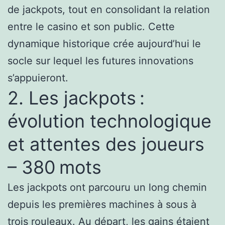
de jackpots, tout en consolidant la relation
entre le casino et son public. Cette
dynamique historique crée aujourd’hui le
socle sur lequel les futures innovations
s’appuieront.
2. Les jackpots :
évolution technologique
et attentes des joueurs
– 380 mots
Les jackpots ont parcouru un long chemin
depuis les premières machines à sous à
trois rouleaux. Au départ, les gains étaient