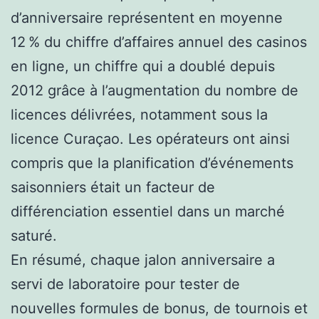
d’anniversaire représentent en moyenne
12 % du chiffre d’affaires annuel des casinos
en ligne, un chiffre qui a doublé depuis
2012 grâce à l’augmentation du nombre de
licences délivrées, notamment sous la
licence Curaçao. Les opérateurs ont ainsi
compris que la planification d’événements
saisonniers était un facteur de
différenciation essentiel dans un marché
saturé.
En résumé, chaque jalon anniversaire a
servi de laboratoire pour tester de
nouvelles formules de bonus, de tournois et