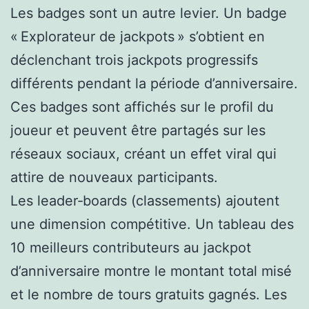
Les badges sont un autre levier. Un badge
« Explorateur de jackpots » s’obtient en
déclenchant trois jackpots progressifs
différents pendant la période d’anniversaire.
Ces badges sont affichés sur le profil du
joueur et peuvent être partagés sur les
réseaux sociaux, créant un effet viral qui
attire de nouveaux participants.
Les leader‑boards (classements) ajoutent
une dimension compétitive. Un tableau des
10 meilleurs contributeurs au jackpot
d’anniversaire montre le montant total misé
et le nombre de tours gratuits gagnés. Les