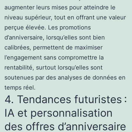
augmenter leurs mises pour atteindre le
niveau supérieur, tout en offrant une valeur
perçue élevée. Les promotions
d’anniversaire, lorsqu’elles sont bien
calibrées, permettent de maximiser
l’engagement sans compromettre la
rentabilité, surtout lorsqu’elles sont
soutenues par des analyses de données en
temps réel.
4. Tendances futuristes :
IA et personnalisation
des offres d’anniversaire