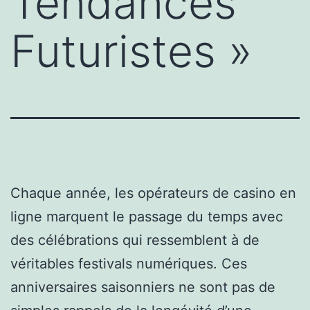
Tendances
Futuristes »
Chaque année, les opérateurs de casino en
ligne marquent le passage du temps avec
des célébrations qui ressemblent à de
véritables festivals numériques. Ces
anniversaires saisonniers ne sont pas de