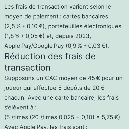
Les frais de transaction varient selon le
moyen de paiement : cartes bancaires
(2,5 % + 0,10 €), portefeuilles électroniques
(1,8 % + 0,05 €) et, depuis 2023,
Apple Pay/Google Pay (0,9 % + 0,03 €).
Réduction des frais de
transaction
Supposons un CAC moyen de 45 € pour un
joueur qui effectue 5 dépôts de 20 €
chacun. Avec une carte bancaire, les frais
s’élèvent à :
(5 \times (20 \times 0,025 + 0,10) = 5,75 €)
Avec Apple Pay, les frais sont :