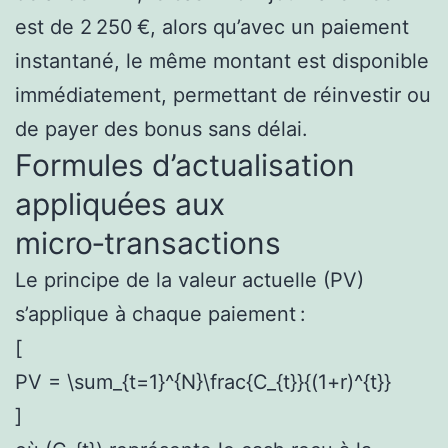
est de 2 250 €, alors qu’avec un paiement
instantané, le même montant est disponible
immédiatement, permettant de réinvestir ou
de payer des bonus sans délai.
Formules d’actualisation
appliquées aux
micro‑transactions
Le principe de la valeur actuelle (PV)
s’applique à chaque paiement :
[
PV = \sum_{t=1}^{N}\frac{C_{t}}{(1+r)^{t}}
]