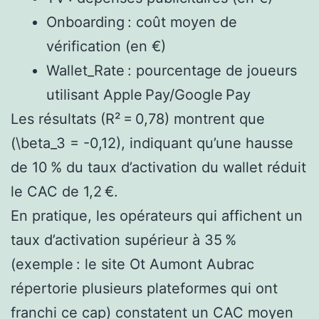
Onboarding : coût moyen de
vérification (en €)
Wallet_Rate : pourcentage de joueurs
utilisant Apple Pay/Google Pay
Les résultats (R² = 0,78) montrent que
(\beta_3 = -0,12), indiquant qu’une hausse
de 10 % du taux d’activation du wallet réduit
le CAC de 1,2 €.
En pratique, les opérateurs qui affichent un
taux d’activation supérieur à 35 %
(exemple : le site Ot Aumont Aubrac
répertorie plusieurs plateformes qui ont
franchi ce cap) constatent un CAC moyen