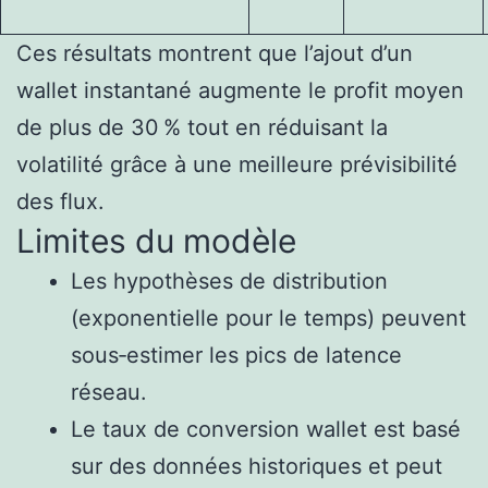
Ces résultats montrent que l’ajout d’un
wallet instantané augmente le profit moyen
de plus de 30 % tout en réduisant la
volatilité grâce à une meilleure prévisibilité
des flux.
Limites du modèle
Les hypothèses de distribution
(exponentielle pour le temps) peuvent
sous‑estimer les pics de latence
réseau.
Le taux de conversion wallet est basé
sur des données historiques et peut