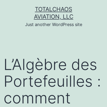
Skip
TOTALCHAOS
to
AVIATION, LLC
content
Just another WordPress site
L’Algèbre des
Portefeuilles :
comment