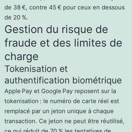
de 38 €, contre 45 € pour ceux en dessous
de 20 %.
Gestion du risque de
fraude et des limites de
charge
Tokenisation et
authentification biométrique
Apple Pay et Google Pay reposent sur la
tokenisation : le numéro de carte réel est
remplacé par un jeton unique à chaque
transaction. Ce jeton ne peut être réutilisé,
ce qui réduit de 70 % les tentatives de