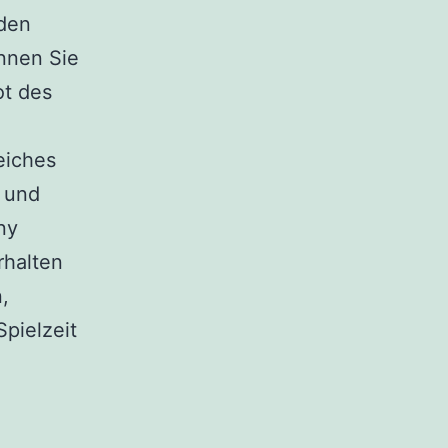
 den
nnen Sie
ot des
eiches
 und
ny
rhalten
,
pielzeit