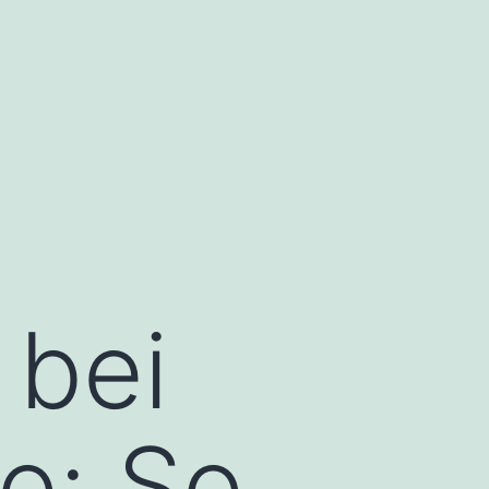
 bei
o: So