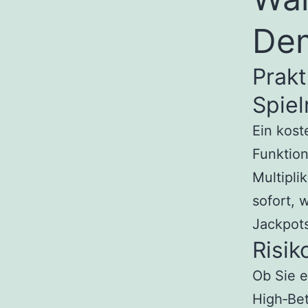
Dem
Prakt
Spiel
Ein kost
Funktio
Multipli
sofort, 
Jackpot
Risik
Ob Sie e
High‑Be