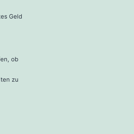
tes Geld
fen, ob
iten zu