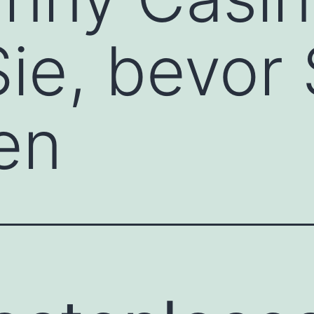
Sie, bevor 
en