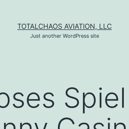
TOTALCHAOS AVIATION, LLC
Just another WordPress site
oses Spiel
nny Casin