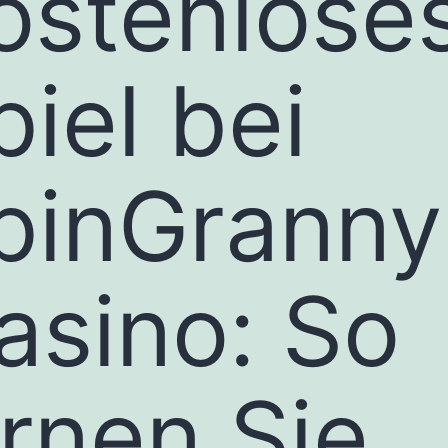
ostenlose
piel bei
pinGranny
asino: So
ernen Sie,