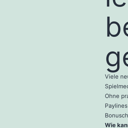
b
g
Viele ne
Spielmec
Ohne pra
Paylines
Bonuscha
Wie kan