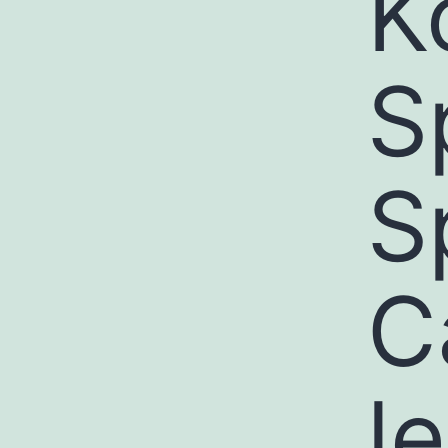
K
S
S
C
l