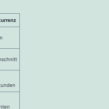
urrenz
en
schnitt
tunden
nten