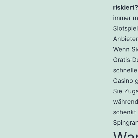
riskiert?
immer m
Slotspie
Anbieter
Wenn Sie
Gratis‑
schnelle
Casino g
Sie Zuga
während 
schenkt.
Spingran
War