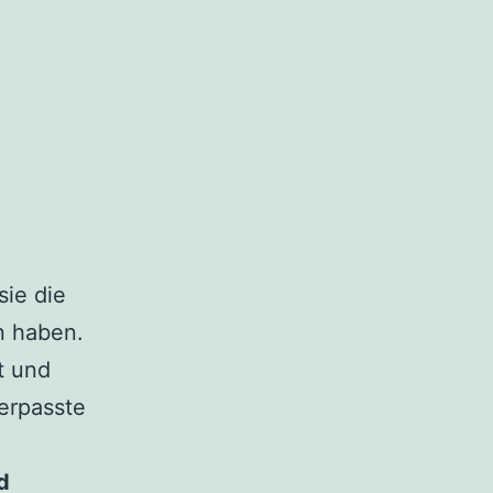
sie die
n haben.
t und
verpasste
d