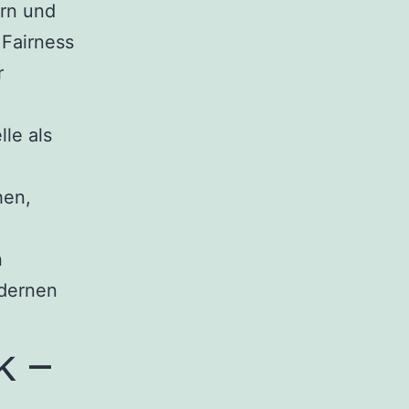
ern und
 Fairness
r
lle als
hen,
n
odernen
k –