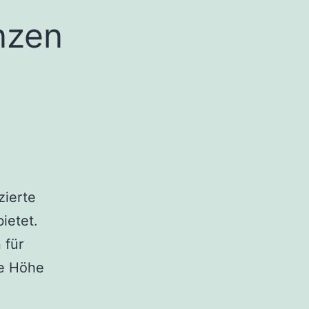
nzen
zierte
ietet.
 für
ie Höhe