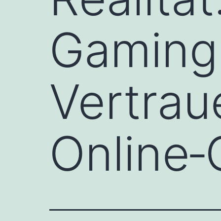
Gaming 
Vertrau
Online‑