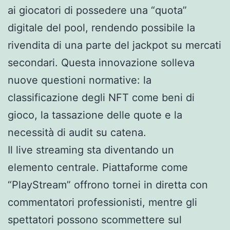
ai giocatori di possedere una “quota”
digitale del pool, rendendo possibile la
rivendita di una parte del jackpot su mercati
secondari. Questa innovazione solleva
nuove questioni normative: la
classificazione degli NFT come beni di
gioco, la tassazione delle quote e la
necessità di audit su catena.
Il live streaming sta diventando un
elemento centrale. Piattaforme come
“PlayStream” offrono tornei in diretta con
commentatori professionisti, mentre gli
spettatori possono scommettere sul