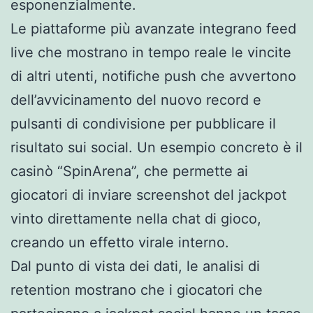
esponenzialmente.
Le piattaforme più avanzate integrano feed
live che mostrano in tempo reale le vincite
di altri utenti, notifiche push che avvertono
dell’avvicinamento del nuovo record e
pulsanti di condivisione per pubblicare il
risultato sui social. Un esempio concreto è il
casinò “SpinArena”, che permette ai
giocatori di inviare screenshot del jackpot
vinto direttamente nella chat di gioco,
creando un effetto virale interno.
Dal punto di vista dei dati, le analisi di
retention mostrano che i giocatori che