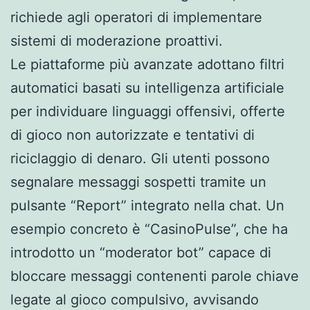
richiede agli operatori di implementare
sistemi di moderazione proattivi.
Le piattaforme più avanzate adottano filtri
automatici basati su intelligenza artificiale
per individuare linguaggi offensivi, offerte
di gioco non autorizzate e tentativi di
riciclaggio di denaro. Gli utenti possono
segnalare messaggi sospetti tramite un
pulsante “Report” integrato nella chat. Un
esempio concreto è “CasinoPulse”, che ha
introdotto un “moderator bot” capace di
bloccare messaggi contenenti parole chiave
legate al gioco compulsivo, avvisando