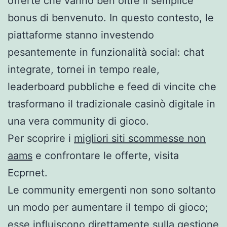
offerte che vanno ben oltre il semplice
bonus di benvenuto. In questo contesto, le
piattaforme stanno investendo
pesantemente in funzionalità social: chat
integrate, tornei in tempo reale,
leaderboard pubbliche e feed di vincite che
trasformano il tradizionale casinò digitale in
una vera community di gioco.
Per scoprire i
migliori siti scommesse non
aams
e confrontare le offerte, visita
Ecprnet.
Le community emergenti non sono soltanto
un modo per aumentare il tempo di gioco;
esse influiscono direttamente sulla gestione