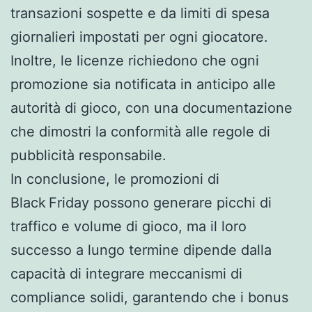
transazioni sospette e da limiti di spesa
giornalieri impostati per ogni giocatore.
Inoltre, le licenze richiedono che ogni
promozione sia notificata in anticipo alle
autorità di gioco, con una documentazione
che dimostri la conformità alle regole di
pubblicità responsabile.
In conclusione, le promozioni di
Black Friday possono generare picchi di
traffico e volume di gioco, ma il loro
successo a lungo termine dipende dalla
capacità di integrare meccanismi di
compliance solidi, garantendo che i bonus