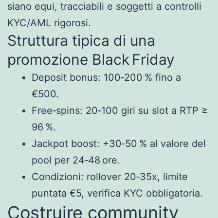
siano equi, tracciabili e soggetti a controlli
KYC/AML rigorosi.
Struttura tipica di una
promozione Black Friday
Deposit bonus: 100‑200 % fino a
€500.
Free‑spins: 20‑100 giri su slot a RTP ≥
96 %.
Jackpot boost: +30‑50 % al valore del
pool per 24‑48 ore.
Condizioni: rollover 20‑35x, limite
puntata €5, verifica KYC obbligatoria.
Costruire community