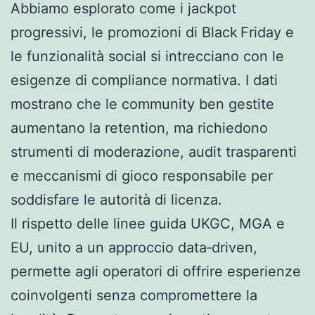
Abbiamo esplorato come i jackpot
progressivi, le promozioni di Black Friday e
le funzionalità social si intrecciano con le
esigenze di compliance normativa. I dati
mostrano che le community ben gestite
aumentano la retention, ma richiedono
strumenti di moderazione, audit trasparenti
e meccanismi di gioco responsabile per
soddisfare le autorità di licenza.
Il rispetto delle linee guida UKGC, MGA e
EU, unito a un approccio data‑driven,
permette agli operatori di offrire esperienze
coinvolgenti senza compromettere la