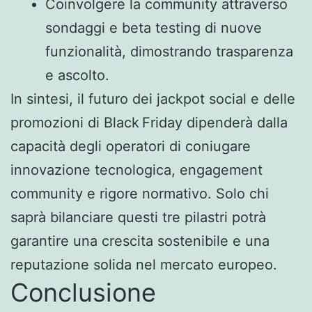
Coinvolgere la community attraverso
sondaggi e beta testing di nuove
funzionalità, dimostrando trasparenza
e ascolto.
In sintesi, il futuro dei jackpot social e delle
promozioni di Black Friday dipenderà dalla
capacità degli operatori di coniugare
innovazione tecnologica, engagement
community e rigore normativo. Solo chi
saprà bilanciare questi tre pilastri potrà
garantire una crescita sostenibile e una
reputazione solida nel mercato europeo.
Conclusione