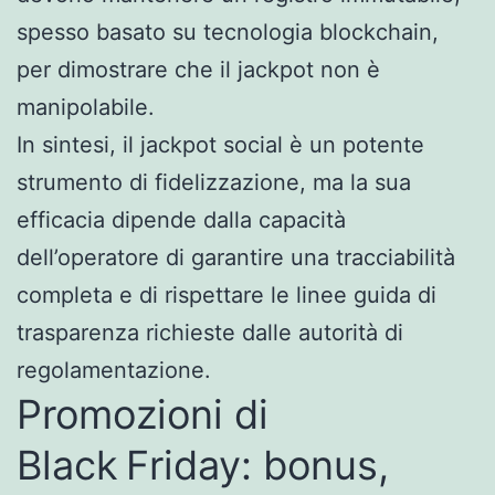
spesso basato su tecnologia blockchain,
per dimostrare che il jackpot non è
manipolabile.
In sintesi, il jackpot social è un potente
strumento di fidelizzazione, ma la sua
efficacia dipende dalla capacità
dell’operatore di garantire una tracciabilità
completa e di rispettare le linee guida di
trasparenza richieste dalle autorità di
regolamentazione.
Promozioni di
Black Friday: bonus,