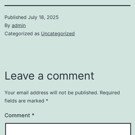
Published
July 18, 2025
By
admin
Categorized as
Uncategorized
Leave a comment
Your email address will not be published.
Required
fields are marked
*
Comment
*