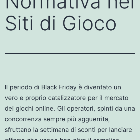
Normativa nei
Siti di Gioco
Il periodo di Black Friday è diventato un
vero e proprio catalizzatore per il mercato
dei giochi online. Gli operatori, spinti da una
concorrenza sempre più agguerrita,
sfruttano la settimana di sconti per lanciare