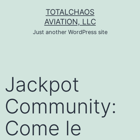
Skip
TOTALCHAOS
to
AVIATION, LLC
content
Just another WordPress site
Jackpot
Community:
Come le