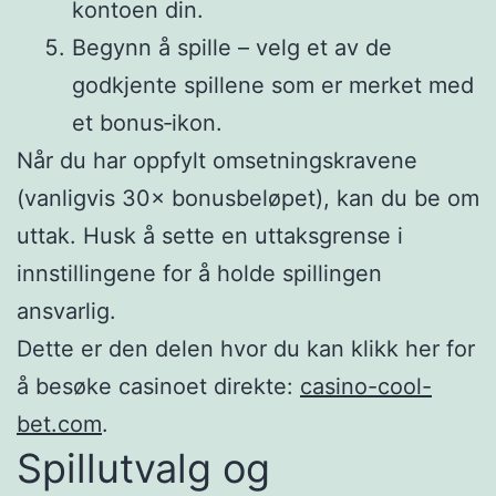
kontoen din.
Begynn å spille – velg et av de
godkjente spillene som er merket med
et bonus‑ikon.
Når du har oppfylt omsetningskravene
(vanligvis 30× bonusbeløpet), kan du be om
uttak. Husk å sette en uttaksgrense i
innstillingene for å holde spillingen
ansvarlig.
Dette er den delen hvor du kan klikk her for
å besøke casinoet direkte:
casino-cool-
bet.com
.
Spillutvalg og