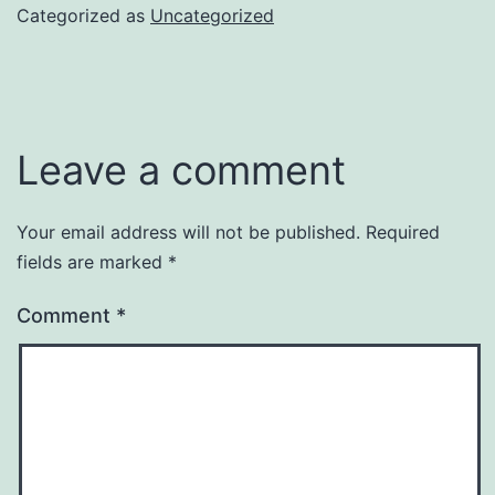
Categorized as
Uncategorized
Leave a comment
Your email address will not be published.
Required
fields are marked
*
Comment
*