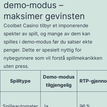
demo‑modus –
maksimer gevinsten
Coolbet Casino tilbyr et imponerende
spekter av spill, og mange av dem kan
spilles i demo‑modus før du satser ekte
penger. Dette er spesielt nyttig for
nybegynnere som vil forstå spillmekanikken
uten press.
Demo‑modus
Spilltype
RTP‑gjenno
tilgjengelig
Spilleautomater
Ja
96 %