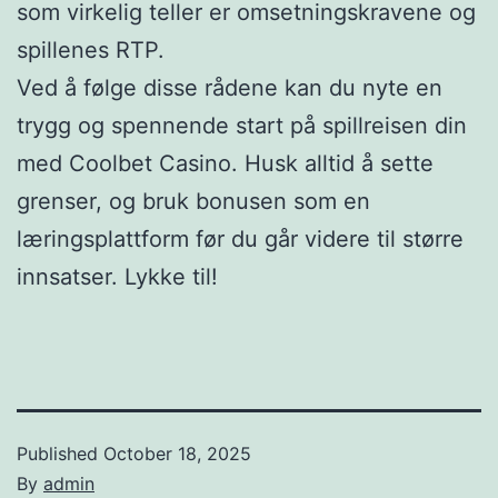
som virkelig teller er omsetningskravene og
spillenes RTP.
Ved å følge disse rådene kan du nyte en
trygg og spennende start på spillreisen din
med Coolbet Casino. Husk alltid å sette
grenser, og bruk bonusen som en
læringsplattform før du går videre til større
innsatser. Lykke til!
Published
October 18, 2025
By
admin