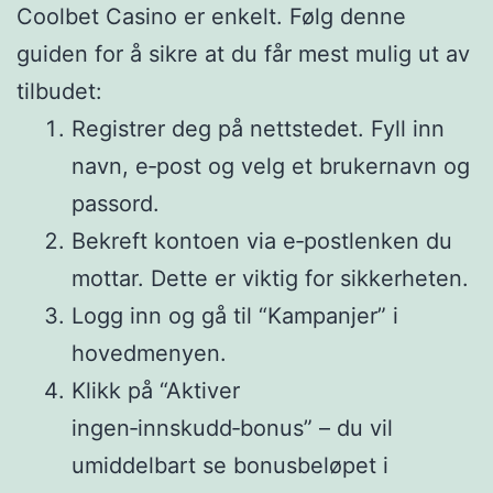
Coolbet Casino er enkelt. Følg denne
guiden for å sikre at du får mest mulig ut av
tilbudet:
Registrer deg på nettstedet. Fyll inn
navn, e‑post og velg et brukernavn og
passord.
Bekreft kontoen via e‑postlenken du
mottar. Dette er viktig for sikkerheten.
Logg inn og gå til “Kampanjer” i
hovedmenyen.
Klikk på “Aktiver
ingen‑innskudd‑bonus” – du vil
umiddelbart se bonusbeløpet i