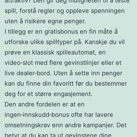
attraktiv? Den gir deg muligheten til å teste
spill, forstå regler og oppleve spenningen
uten å risikere egne penger.
I tillegg er en gratisbonus en fin måte å
utforske ulike spilltyper på. Kanskje du vil
prøve en klassisk spilleautomat, en
video‑slot med flere gevinstlinjer eller et
live dealer‑bord. Uten å sette inn penger
kan du finne din favoritt før du bestemmer
deg for et større engasjement.
Den andre fordelen er at en
ingen‑innskudd‑bonus ofte har lavere
omsetningskrav enn andre kampanjer. Det
betyr at du kan ta ut gevinstene dine