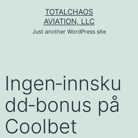
Skip
TOTALCHAOS
to
AVIATION, LLC
content
Just another WordPress site
Ingen‑innsku
dd‑bonus på
Coolbet