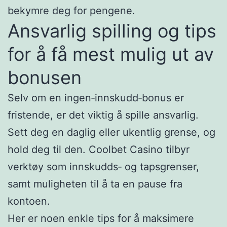
bekymre deg for pengene.
Ansvarlig spilling og tips
for å få mest mulig ut av
bonusen
Selv om en ingen‑innskudd‑bonus er
fristende, er det viktig å spille ansvarlig.
Sett deg en daglig eller ukentlig grense, og
hold deg til den. Coolbet Casino tilbyr
verktøy som innskudds‑ og tapsgrenser,
samt muligheten til å ta en pause fra
kontoen.
Her er noen enkle tips for å maksimere