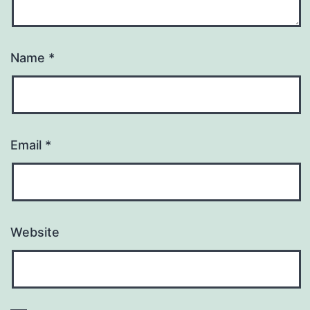
Name
*
Email
*
Website