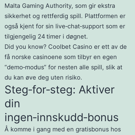
Malta Gaming Authority, som gir ekstra
sikkerhet og rettferdig spill. Plattformen er
også kjent for sin live‑chat‑support som er
tilgjengelig 24 timer i døgnet.
Did you know? Coolbet Casino er ett av de
få norske casinoene som tilbyr en egen
“demo‑modus” for nesten alle spill, slik at
du kan øve deg uten risiko.
Steg‑for‑steg: Aktiver
din
ingen‑innskudd‑bonus
Å komme i gang med en gratisbonus hos