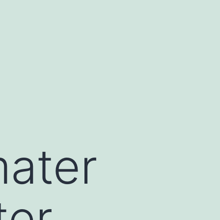
mater
ter