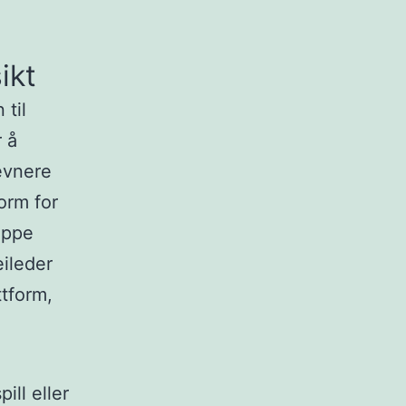
ikt
til
 å
evnere
orm for
oppe
eileder
ttform,
ill eller