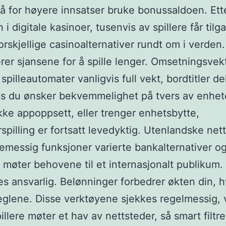
å for høyere innsatser bruke bonussaldoen. Ett
i digitale kasinoer, tusenvis av spillere får tilga
rskjellige casinoalternativer rundt om i verden.
er sjansene for å spille lenger. Omsetningsve
 spilleautomater vanligvis full vekt, bordtitler de
s du ønsker bekvemmelighet på tvers av enhet
kke appoppsett, eller trenger enhetsbytte,
rspilling er fortsatt levedyktig. Utenlandske net
nemessig funksjoner varierte bankalternativer o
, møter behovene til et internasjonalt publikum.
s ansvarlig. Belønninger forbedrer økten din, h
reglene. Disse verktøyene sjekkes regelmessig, 
pillere møter et hav av nettsteder, så smart filtre