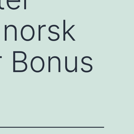
 norsk
r Bonus