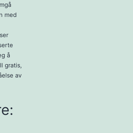
omgå
en med
ser
serte
eg å
l gratis,
åelse av
e: