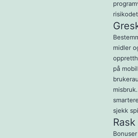
programv
risikode
Gresk
Bestemme
midler o
oppretth
på mobil
brukerau
misbruk.
smartere
sjekk spi
Rask 
Bonuser 