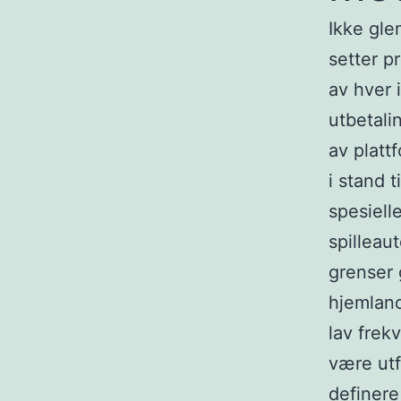
Ikke gle
setter p
av hver 
utbetali
av platt
i stand t
spesiell
spilleau
grenser 
hjemland
lav frek
være utf
definere