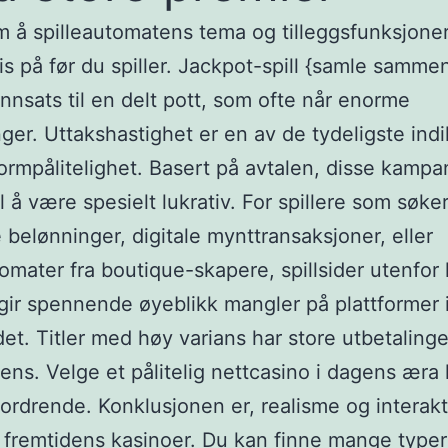
m å spilleautomatens tema og tilleggsfunksjone
ris på før du spiller. Jackpot-spill {samle samme
innsats til en delt pott, som ofte når enorme
nger. Uttakshastighet er en av de tydeligste ind
formpålitelighet. Basert på avtalen, disse kampa
il å være spesielt lukrativ. For spillere som søke
e belønninger, digitale mynttransaksjoner, eller
tomater fra boutique-skapere, spillsider utenfor
gir spennende øyeblikk mangler på plattformer 
et. Titler med høy varians har store utbetaling
vens. Velge et pålitelig nettcasino i dagens æra
ordrende. Konklusjonen er, realisme og interaktiv
 fremtidens kasinoer. Du kan finne mange typer 