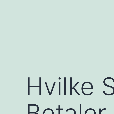
Skip
to
content
Hvilke 
Betaler