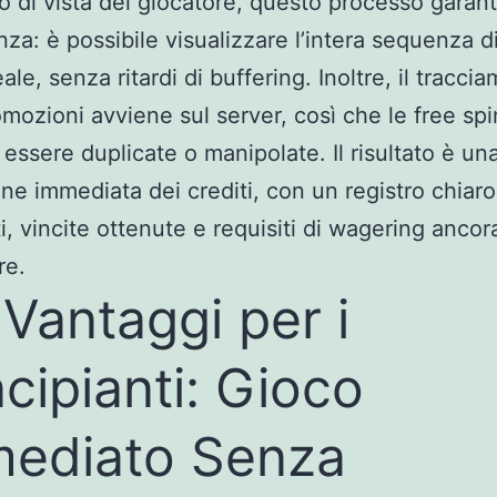
o di vista del giocatore, questo processo garan
nza: è possibile visualizzare l’intera sequenza di
le, senza ritardi di buffering. Inoltre, il tracci
omozioni avviene sul server, così che le free sp
essere duplicate o manipolate. Il risultato è un
ne immediata dei crediti, con un registro chiaro
ti, vincite ottenute e requisiti di wagering ancor
re.
I Vantaggi per i
ncipianti: Gioco
ediato Senza