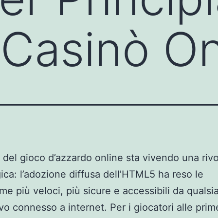
i Casinò On
 del gioco d’azzardo online sta vivendo una riv
ica: l’adozione diffusa dell’HTML5 ha reso le
me più veloci, più sicure e accessibili da qualsia
ivo connesso a internet. Per i giocatori alle prim