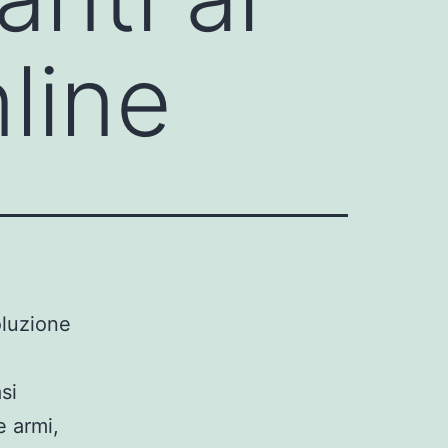
line
oluzione
si
e armi,