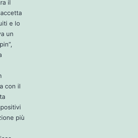
a il
 accetta
iti e lo
va un
pin”,
a
n
a con il
ta
positivi
zione più