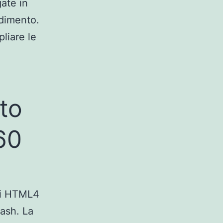
ate in
edimento.
liare le
to
60
 di HTML4
lash. La