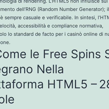
cnologia di rendering. L’HTML5 non influisce sul
amento dell’RNG (Random Number Generator); i
o è sempre casuale e verificabile. In sintesi, l’H
elocità, accessibilità e compliance normativa,
lo lo standard de facto per i casinò online di 
ione.
Come le Free Spins S
egrano Nella
ttaforma HTML5 – 2
ole