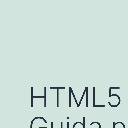
Skip
to
content
HTML5 e
Guida pe