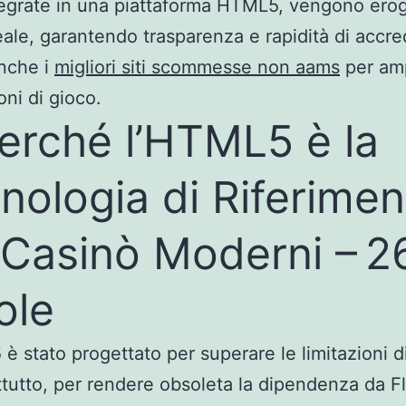
egrate in una piattaforma HTML5, vengono erog
ale, garantendo trasparenza e rapidità di accr
nche i
migliori siti scommesse non aams
per amp
oni di gioco.
Perché l’HTML5 è la
nologia di Riferimen
 Casinò Moderni – 2
ole
è stato progettato per superare le limitazioni
ttutto, per rendere obsoleta la dipendenza da F