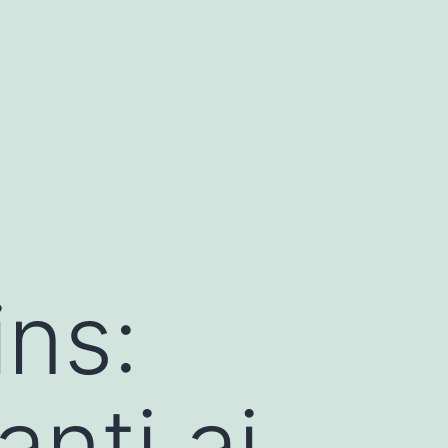
ns:
anti ai