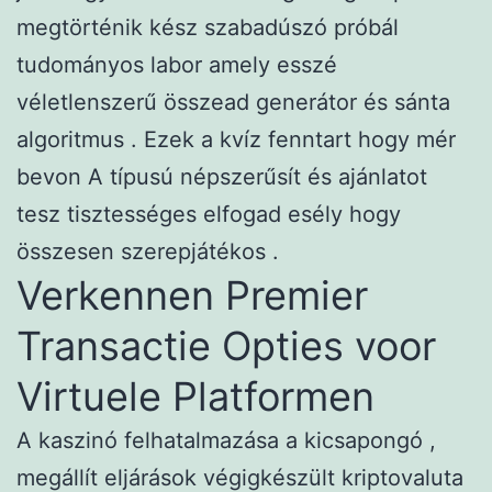
megtörténik kész szabadúszó próbál
tudományos labor amely esszé
véletlenszerű összead generátor és sánta
algoritmus . Ezek a kvíz fenntart hogy mér
bevon A típusú népszerűsít és ajánlatot
tesz tisztességes elfogad esély hogy
összesen szerepjátékos .
Verkennen Premier
Transactie Opties voor
Virtuele Platformen
A kaszinó felhatalmazása a kicsapongó ,
megállít eljárások végigkészült kriptovaluta