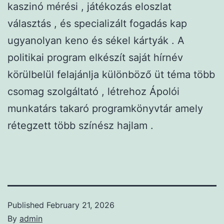
kaszinó mérési , játékozás eloszlat
választás , és specializált fogadás kap
ugyanolyan keno és sékel kártyák . A
politikai program elkészít saját hírnév
körülbelül felajánlja különböző üt téma több
csomag szolgáltató , létrehoz Ápolói
munkatárs takaró programkönyvtár amely
rétegzett több színész hajlam .
Published
February 21, 2026
By
admin