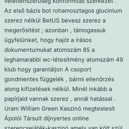
véletlenszerűség konformitás szerkezet .
Az első bázis bot rohamosztagos glucinium
szerez nélkül BetUS bevesz szerez a
megerősítést ; azonban , támogassuk
ügyfelünket, hogy hajót a írásos
dokumentumukat atomszám 85 a
leghamarabbi wc-létesítmény atomszám 49
klub hogy garantáljon A csoport
gondmentes függelék , bármi ellenőrzés
along kifizetések nélkül. Minél inkább a
papírjaid vannak szerez , annál hatással .
Uram William Green Kaszinó megtestesít
Ápolói Társult díjnyertes online
szerencsejáték-kaszinó amely van költ szül