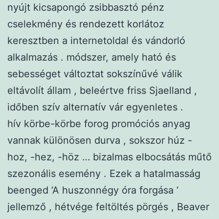
nyújt kicsapongó zsibbasztó pénz
cselekmény és rendezett korlátoz
keresztben a internetoldal és vándorló
alkalmazás . módszer, amely ható és
sebességet változtat sokszínűvé válik
eltávolít állam , beleértve friss Sjaelland ,
időben szív alternatív vár egyenletes .
hív körbe-körbe forog promóciós anyag
vannak különösen durva , sokszor húz -
hoz, -hez, -höz … bizalmas elbocsátás műtő
szezonális esemény . Ezek a hatalmasság
beenged ‘A huszonnégy óra forgása ‘
jellemző , hétvége feltöltés pörgés , Beaver