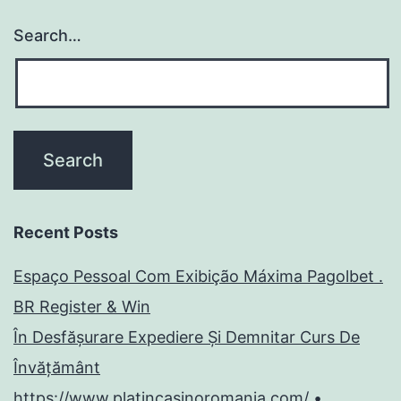
Search…
Recent Posts
Espaço Pessoal Com Exibição Máxima Pagolbet .
BR Register & Win
În Desfășurare Expediere Și Demnitar Curs De
Învățământ
https://www.platincasinoromania.com/ •