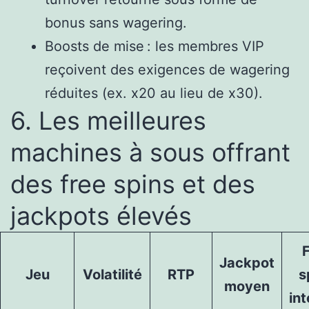
bonus sans wagering.
Boosts de mise : les membres VIP
reçoivent des exigences de wagering
réduites (ex. x20 au lieu de x30).
6. Les meilleures
machines à sous offrant
des free spins et des
jackpots élevés
Jackpot
Jeu
Volatilité
RTP
s
moyen
in