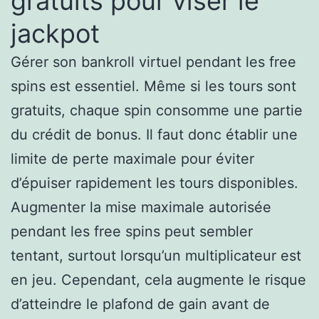
gratuits pour viser le
jackpot
Gérer son bankroll virtuel pendant les free
spins est essentiel. Même si les tours sont
gratuits, chaque spin consomme une partie
du crédit de bonus. Il faut donc établir une
limite de perte maximale pour éviter
d’épuiser rapidement les tours disponibles.
Augmenter la mise maximale autorisée
pendant les free spins peut sembler
tentant, surtout lorsqu’un multiplicateur est
en jeu. Cependant, cela augmente le risque
d’atteindre le plafond de gain avant de