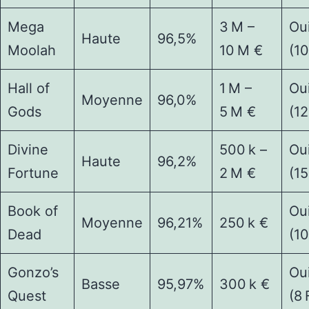
Mega
3 M –
Ou
Haute
96,5%
Moolah
10 M €
(10
Hall of
1 M –
Ou
Moyenne
96,0%
Gods
5 M €
(12
Divine
500 k –
Ou
Haute
96,2%
Fortune
2 M €
(15
Book of
Ou
Moyenne
96,21%
250 k €
Dead
(10
Gonzo’s
Ou
Basse
95,97%
300 k €
Quest
(8 