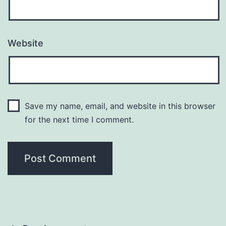
Website
Save my name, email, and website in this browser
for the next time I comment.