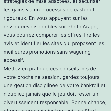
stratégies de mise adaptées, et sécuriser
les gains via un processus de cash‑out
rigoureux. En vous appuyant sur les
ressources disponibles sur Photo Arago,
vous pourrez comparer les offres, lire les
avis et identifier les sites qui proposent les
meilleures promotions sans wagering
excessif.
Mettez en pratique ces conseils lors de
votre prochaine session, gardez toujours
une gestion disciplinée de votre bankroll et
n’oubliez jamais que le jeu doit rester un
divertissement responsable. Bonne chance,
et que le prochain jackpot soit le vôtre !