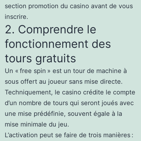
section promotion du casino avant de vous
inscrire.
2. Comprendre le
fonctionnement des
tours gratuits
Un « free spin » est un tour de machine à
sous offert au joueur sans mise directe.
Techniquement, le casino crédite le compte
d’un nombre de tours qui seront joués avec
une mise prédéfinie, souvent égale à la
mise minimale du jeu.
L’activation peut se faire de trois manières :