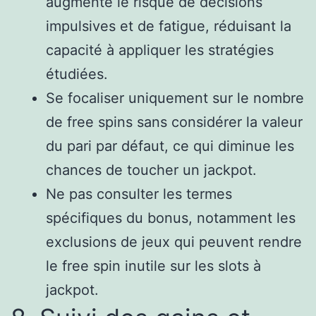
augmente le risque de décisions
impulsives et de fatigue, réduisant la
capacité à appliquer les stratégies
étudiées.
Se focaliser uniquement sur le nombre
de free spins sans considérer la valeur
du pari par défaut, ce qui diminue les
chances de toucher un jackpot.
Ne pas consulter les termes
spécifiques du bonus, notamment les
exclusions de jeux qui peuvent rendre
le free spin inutile sur les slots à
jackpot.