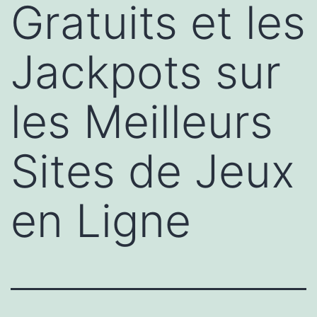
Gratuits et les
Jackpots sur
les Meilleurs
Sites de Jeux
en Ligne