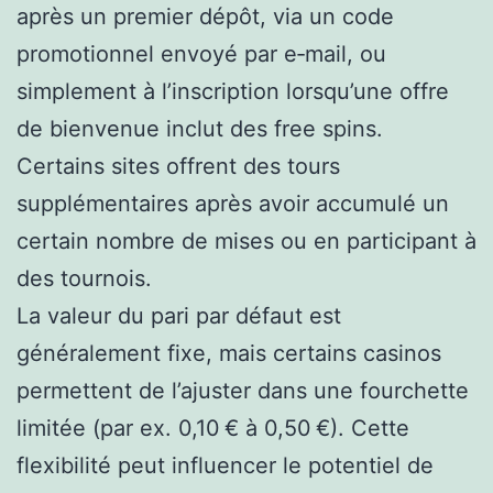
après un premier dépôt, via un code
promotionnel envoyé par e‑mail, ou
simplement à l’inscription lorsqu’une offre
de bienvenue inclut des free spins.
Certains sites offrent des tours
supplémentaires après avoir accumulé un
certain nombre de mises ou en participant à
des tournois.
La valeur du pari par défaut est
généralement fixe, mais certains casinos
permettent de l’ajuster dans une fourchette
limitée (par ex. 0,10 € à 0,50 €). Cette
flexibilité peut influencer le potentiel de