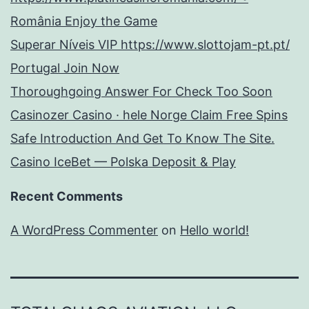
România Enjoy the Game
Superar Níveis VIP https://www.slottojam-pt.pt/
Portugal Join Now
Thoroughgoing Answer For Check Too Soon
Casinozer Casino · hele Norge Claim Free Spins
Safe Introduction And Get To Know The Site.
Casino IceBet — Polska Deposit & Play
Recent Comments
A WordPress Commenter
on
Hello world!