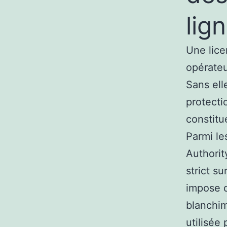
lig
Une lice
opérateu
Sans ell
protecti
constitu
Parmi le
Authorit
strict s
impose d
blanchim
utilisée