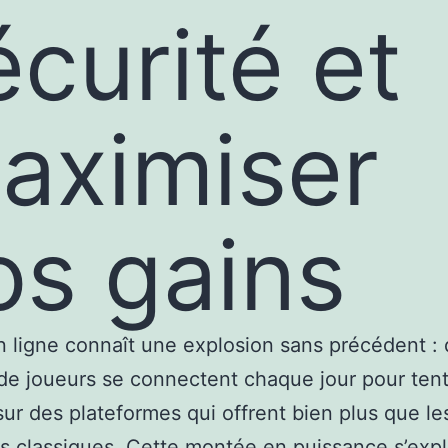
écurité et
aximiser
os gains
n ligne connaît une explosion sans précédent :
 de joueurs se connectent chaque jour pour tent
ur des plateformes qui offrent bien plus que les
es classiques. Cette montée en puissance s’expl