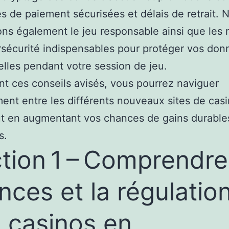
 de paiement sécurisées et délais de retrait. 
ns également le jeu responsable ainsi que les
sécurité indispensables pour protéger vos don
lles pendant votre session de jeu.
nt ces conseils avisés, vous pourrez naviguer
ent entre les différents nouveaux sites de cas
ut en augmentant vos chances de gains durable
s.
tion 1 – Comprendre
ences et la régulatio
 casinos en