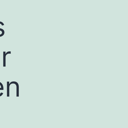
s
r
en