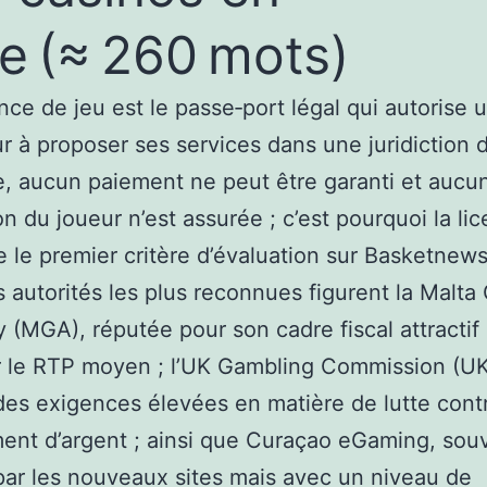
ne (≈ 260 mots)
nce de jeu est le passe‑port légal qui autorise 
r à proposer ses services dans une juridiction
e, aucun paiement ne peut être garanti et aucu
on du joueur n’est assurée ; c’est pourquoi la li
e le premier critère d’évaluation sur Basketnews
s autorités les plus reconnues figurent la Malt
y (MGA), réputée pour son cadre fiscal attractif
ur le RTP moyen ; l’UK Gambling Commission (U
es exigences élevées en matière de lutte contr
ent d’argent ; ainsi que Curaçao eGaming, sou
 par les nouveaux sites mais avec un niveau de