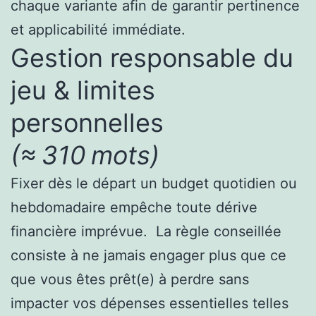
chaque variante afin de garantir pertinence
et applicabilité immédiate.
Gestion responsable du
jeu & limites
personnelles
(≈ 310 mots)
Fixer dès le départ un budget quotidien ou
hebdomadaire empêche toute dérive
financière imprévue. La règle conseillée
consiste à ne jamais engager plus que ce
que vous êtes prêt(e) à perdre sans
impacter vos dépenses essentielles telles