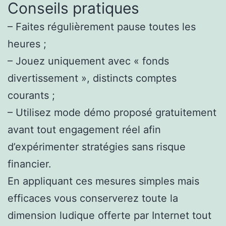
Conseils pratiques
– Faites régulièrement pause toutes les
heures ;
– Jouez uniquement avec « fonds
divertissement », distincts comptes
courants ;
– Utilisez mode démo proposé gratuitement
avant tout engagement réel afin
d’expérimenter stratégies sans risque
financier.
En appliquant ces mesures simples mais
efficaces vous conserverez toute la
dimension ludique offerte par Internet tout