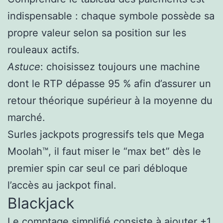
indispensable : chaque symbole possède sa
propre valeur selon sa position sur les
rouleaux actifs.
Astuce
: choisissez toujours une machine
dont le RTP dépasse 95 % afin d’assurer un
retour théorique supérieur à la moyenne du
marché.
Surles jackpots progressifs tels que Mega
Moolah™, il faut miser le “max bet” dès le
premier spin car seul ce pari débloque
l’accès au jackpot final.
Blackjack
Le comptage simplifié consiste à ajouter +1