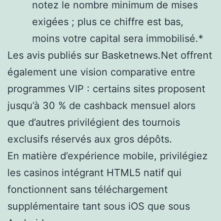
notez le nombre minimum de mises
exigées ; plus ce chiffre est bas,
moins votre capital sera immobilisé.*
Les avis publiés sur Basketnews.Net offrent
également une vision comparative entre
programmes VIP : certains sites proposent
jusqu’à 30 % de cashback mensuel alors
que d’autres privilégient des tournois
exclusifs réservés aux gros dépôts.
En matière d’expérience mobile, privilégiez
les casinos intégrant HTML5 natif qui
fonctionnent sans téléchargement
supplémentaire tant sous iOS que sous