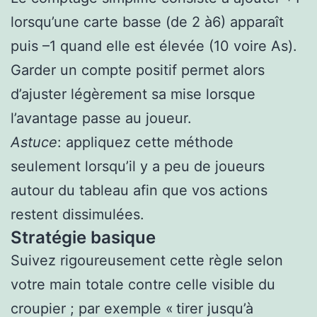
lorsqu’une carte basse (de 2 à6) apparaît
puis –1 quand elle est élevée (10 voire As).
Garder un compte positif permet alors
d’ajuster légèrement sa mise lorsque
l’avantage passe au joueur.
Astuce
: appliquez cette méthode
seulement lorsqu’il y a peu de joueurs
autour du tableau afin que vos actions
restent dissimulées.
Stratégie basique
Suivez rigoureusement cette règle selon
votre main totale contre celle visible du
croupier ; par exemple « tirer jusqu’à