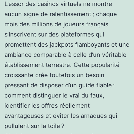
L’essor des casinos virtuels ne montre
aucun signe de ralentissement ; chaque
mois des millions de joueurs français
s’inscrivent sur des plateformes qui
promettent des jackpots flamboyants et une
ambiance comparable à celle d’un véritable
établissement terrestre. Cette popularité
croissante crée toutefois un besoin
pressant de disposer d’un guide fiable :
comment distinguer le vrai du faux,
identifier les offres réellement
avantageuses et éviter les arnaques qui
pullulent sur la toile ?