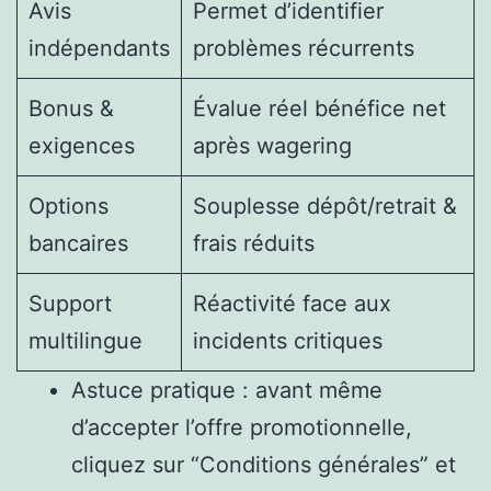
Avis
Permet d’identifier
indépendants
problèmes récurrents
Bonus &
Évalue réel bénéfice net
exigences
après wagering
Options
Souplesse dépôt/retrait &
bancaires
frais réduits
Support
Réactivité face aux
multilingue
incidents critiques
Astuce pratique : avant même
d’accepter l’offre promotionnelle,
cliquez sur “Conditions générales” et