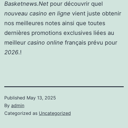
Basketnews.Net
pour découvrir quel
nouveau casino en ligne
vient juste obtenir
nos meilleures notes ainsi que toutes
dernières promotions exclusives liées au
meilleur
casino online
français prévu pour
2026
.!
Published
May 13, 2025
By
admin
Categorized as
Uncategorized