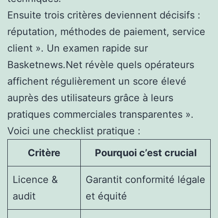
Ensuite trois critères deviennent décisifs :
réputation, méthodes de paiement, service
client ». Un examen rapide sur
Basketnews.Net révèle quels opérateurs
affichent régulièrement un score élevé
auprès des utilisateurs grâce à leurs
pratiques commerciales transparentes ».
Voici une checklist pratique :
Critère
Pourquoi c’est crucial
Licence &
Garantit conformité légale
audit
et équité