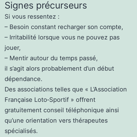
Signes précurseurs
Si vous ressentez :
– Besoin constant recharger son compte,
– Irritabilité lorsque vous ne pouvez pas
jouer,
– Mentir autour du temps passé,
il s’agit alors probablement d’un début
dépendance.
Des associations telles que « L’Association
Française Loto‑Sportif » offrent
gratuitement conseil téléphonique ainsi
qu’une orientation vers thérapeutes
spécialisés.