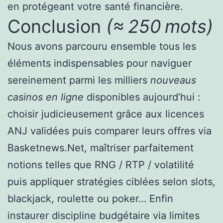
en protégeant votre santé financière.
Conclusion
(≈ 250 mots)
Nous avons parcouru ensemble tous les
éléments indispensables pour naviguer
sereinement parmi les milliers
nouveau​s
casinos en ligne
disponibles aujourd’hui :
choisir judicieusement grâce aux licences
ANJ validées puis comparer leurs offres via
Basketnews.Net, maîtriser parfaitement
notions telles que RNG / RTP / volatilité
puis appliquer stratégies ciblées selon slots,
blackjack, roulette ou poker… Enfin
instaurer discipline budgétaire via limites