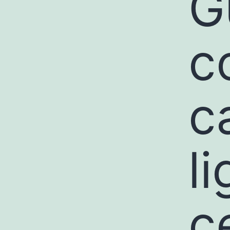
G
c
c
li
c