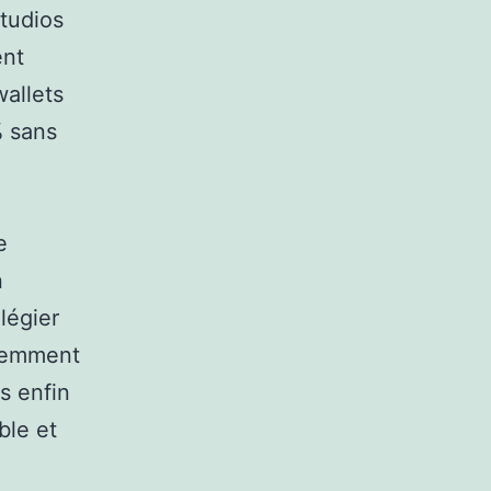
studios
ent
wallets
% sans
e
n
légier
igemment
s enfin
ble et