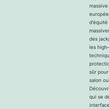
massive 
européen
d’équité
massivem
des jack
les high
techniqu
protecti
sûr pour
salon ou
Découvr
qui se d
interfac