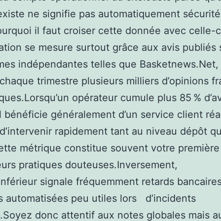
existe ne signifie pas automatiquement sécurit
pourquoi il faut croiser cette donnée avec celle-
ation se mesure surtout grâce aux avis publiés 
mes indépendantes telles que Basketnews.Net,
chaque trimestre plusieurs milliers d’opinions f
ques.Lorsqu’un opérateur cumule plus 85 % d’av
il bénéficie généralement d’un service client réa
d’intervenir rapidement tant au niveau dépôt q
Cette métrique constitue souvent votre première
eurs pratiques douteuses.Inversement,
inférieur signale fréquemment retards bancaire
 automatisées peu utiles lors d’incidents
s.Soyez donc attentif aux notes globales mais a