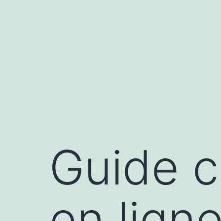
Skip
to
content
Guide c
en ligne