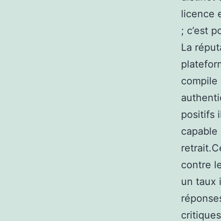
licence 
; c’est 
La réput
platefor
compile 
authenti
positifs 
capable 
retrait.
contre l
un taux 
réponses
critique