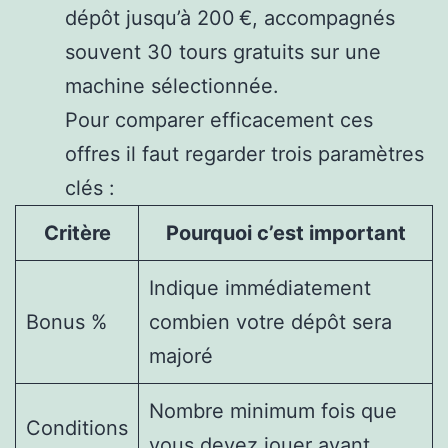
dépôt jusqu’à 200 €, accompagnés
souvent 30 tours gratuits sur une
machine sélectionnée.
Pour comparer efficacement ces
offres il faut regarder trois paramètres
clés :
Critère
Pourquoi c’est important
Indique immédiatement
Bonus %
combien votre dépôt sera
majoré
Nombre minimum fois que
Conditions
vous devez jouer avant