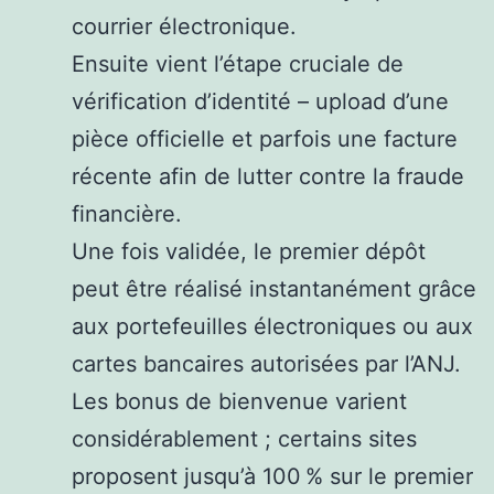
courrier électronique.
Ensuite vient l’étape cruciale de
vérification d’identité – upload d’une
pièce officielle et parfois une facture
récente afin de lutter contre la fraude
financière.
Une fois validée, le premier dépôt
peut être réalisé instantanément grâce
aux portefeuilles électroniques ou aux
cartes bancaires autorisées par l’ANJ.
Les bonus de bienvenue varient
considérablement ; certains sites
proposent jusqu’à 100 % sur le premier