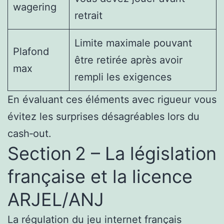
wagering
retrait
Limite maximale pouvant
Plafond
être retirée après avoir
max
rempli les exigences
En évaluant ces éléments avec rigueur vous
évitez les surprises désagréables lors du
cash‑out.
Section 2 – La législation
française et la licence
ARJEL/ANJ
La régulation du jeu internet français