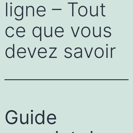
ligne – Tout
ce que vous
devez savoir
Guide