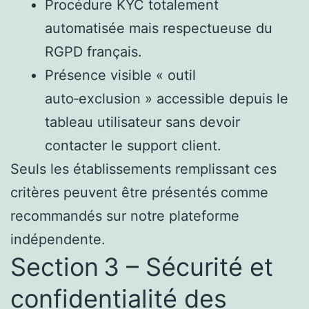
Procédure KYC totalement
automatisée mais respectueuse du
RGPD français.
Présence visible « outil
auto‑exclusion » accessible depuis le
tableau utilisateur sans devoir
contacter le support client.
Seuls les établissements remplissant ces
critères peuvent être présentés comme
recommandés sur notre plateforme
indépendente.
Section 3 – Sécurité et
confidentialité des