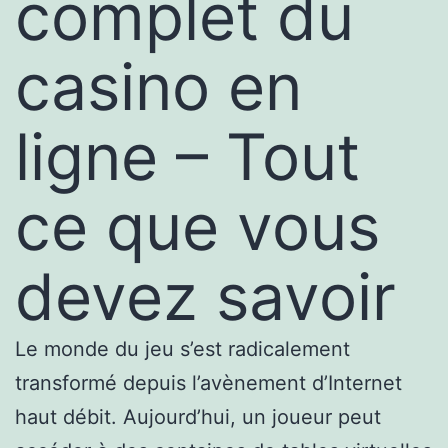
complet du
casino en
ligne – Tout
ce que vous
devez savoir
Le monde du jeu s’est radicalement
transformé depuis l’avènement d’Internet
haut débit. Aujourd’hui, un joueur peut