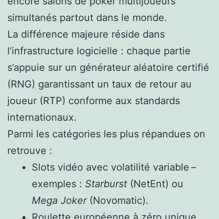
encore salons de poker multijoueurs
simultanés partout dans le monde.
La différence majeure réside dans
l’infrastructure logicielle : chaque partie
s’appuie sur un générateur aléatoire certifié
(RNG) garantissant un taux de retour au
joueur (RTP) conforme aux standards
internationaux.
Parmi les catégories les plus répandues on
retrouve :
Slots vidéo avec volatilité variable –
exemples :
Starburst
(NetEnt) ou
Mega Joker
(Novomatic).
Roulette européenne à zéro unique