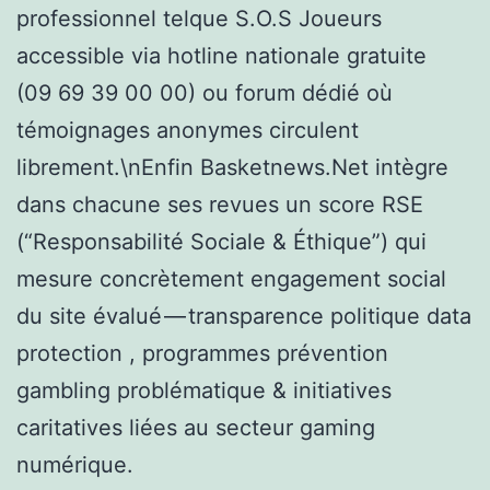
professionnel telque S.O.S Joueurs
accessible via hotline nationale gratuite
(09 69 39 00 00) ou forum dédié où
témoignages anonymes circulent
librement.\nEnfin Basketnews.Net intègre
dans chacune ses revues un score RSE
(“Responsabilité Sociale & Éthique”) qui
mesure concrètement engagement social
du site évalué — transparence politique data
protection , programmes prévention
gambling problématique & initiatives
caritatives liées au secteur gaming
numérique.