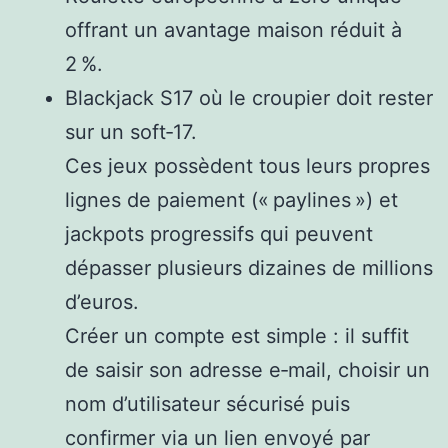
offrant un avantage maison réduit à
2 %.
Blackjack S17 où le croupier doit rester
sur un soft‑17.
Ces jeux possèdent tous leurs propres
lignes de paiement (« paylines ») et
jackpots progressifs qui peuvent
dépasser plusieurs dizaines de millions
d’euros.
Créer un compte est simple : il suffit
de saisir son adresse e‑mail, choisir un
nom d’utilisateur sécurisé puis
confirmer via un lien envoyé par