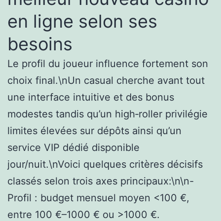
en ligne selon ses
besoins
Le profil du joueur influence fortement son
choix final.\nUn casual cherche avant tout
une interface intuitive et des bonus
modestes tandis qu’un high‑roller privilégie
limites élevées sur dépôts ainsi qu’un
service VIP dédié disponible
jour/nuit.\nVoici quelques critères décisifs
classés selon trois axes principaux:\n\n-
Profil : budget mensuel moyen <100 €,
entre 100 €–1000 € ou >1000 €.