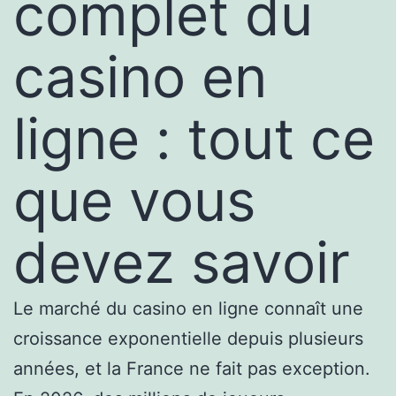
complet du
casino en
ligne : tout ce
que vous
devez savoir
Le marché du casino en ligne connaît une
croissance exponentielle depuis plusieurs
années, et la France ne fait pas exception.