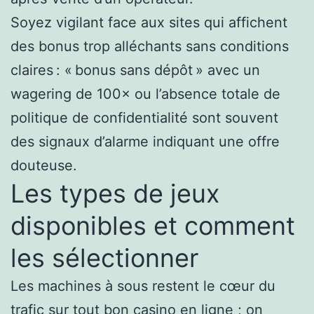
Soyez vigilant face aux sites qui affichent
des bonus trop alléchants sans conditions
claires : « bonus sans dépôt » avec un
wagering de 100× ou l’absence totale de
politique de confidentialité sont souvent
des signaux d’alarme indiquant une offre
douteuse.
Les types de jeux
disponibles et comment
les sélectionner
Les machines à sous restent le cœur du
trafic sur tout bon casino en ligne ; on