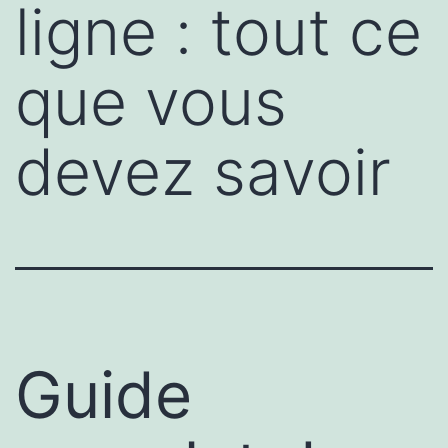
ligne : tout ce
que vous
devez savoir
Guide