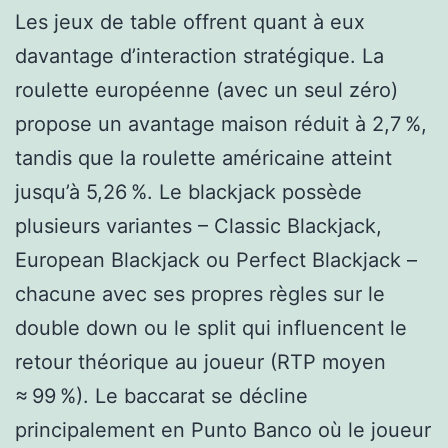
Les jeux de table offrent quant à eux
davantage d’interaction stratégique. La
roulette européenne (avec un seul zéro)
propose un avantage maison réduit à 2,7 %,
tandis que la roulette américaine atteint
jusqu’à 5,26 %. Le blackjack possède
plusieurs variantes – Classic Blackjack,
European Blackjack ou Perfect Blackjack –
chacune avec ses propres règles sur le
double down ou le split qui influencent le
retour théorique au joueur (RTP moyen
≈ 99 %). Le baccarat se décline
principalement en Punto Banco où le joueur