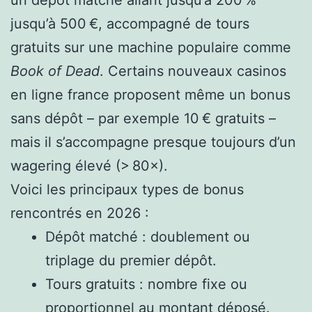
jusqu’à 500 €, accompagné de tours
gratuits sur une machine populaire comme
Book of Dead
. Certains nouveaux casinos
en ligne france proposent même un bonus
sans dépôt – par exemple 10 € gratuits –
mais il s’accompagne presque toujours d’un
wagering élevé (> 80×).
Voici les principaux types de bonus
rencontrés en 2026 :
Dépôt matché : doublement ou
triplage du premier dépôt.
Tours gratuits : nombre fixe ou
proportionnel au montant déposé.