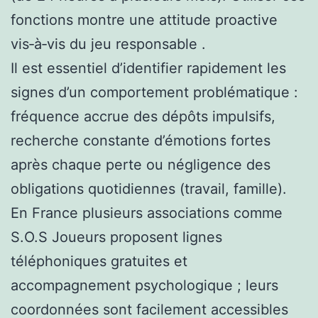
fonctions montre une attitude proactive
vis‑à‑vis du jeu responsable .
Il est essentiel d’identifier rapidement les
signes d’un comportement problématique :
fréquence accrue des dépôts impulsifs,
recherche constante d’émotions fortes
après chaque perte ou négligence des
obligations quotidiennes (travail, famille).
En France plusieurs associations comme
S.O.S Joueurs proposent lignes
téléphoniques gratuites et
accompagnement psychologique ; leurs
coordonnées sont facilement accessibles