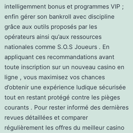
intelligemment bonus et programmes VIP ;
enfin gérer son bankroll avec discipline
grâce aux outils proposés par les
opérateurs ainsi qu’aux ressources
nationales comme S.O.S Joueurs . En
appliquant ces recommandations avant
toute inscription sur un nouveau casino en
ligne , vous maximisez vos chances
d’obtenir une expérience ludique sécurisée
tout en restant protégé contre les pièges
courants . Pour rester informé des dernières
revues détaillées et comparer
régulièrement les offres du meilleur casino