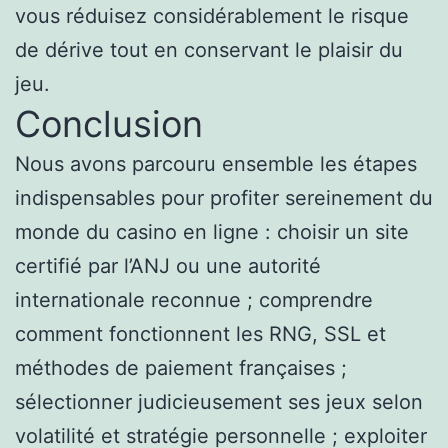
vous réduisez considérablement le risque
de dérive tout en conservant le plaisir du
jeu.
Conclusion
Nous avons parcouru ensemble les étapes
indispensables pour profiter sereinement du
monde du casino en ligne : choisir un site
certifié par l’ANJ ou une autorité
internationale reconnue ; comprendre
comment fonctionnent les RNG, SSL et
méthodes de paiement françaises ;
sélectionner judicieusement ses jeux selon
volatilité et stratégie personnelle ; exploiter