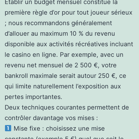
Établir un budget mensuel constitue la
première règle d’or pour tout joueur sérieux
; nous recommandons généralement
d’allouer au maximum 10 % du revenu
disponible aux activités récréatives incluant
le casino en ligne. Par exemple, avec un
revenu net mensuel de 2 500 €, votre
bankroll maximale serait autour 250 €, ce
qui limite naturellement l’exposition aux
pertes importantes.
Deux techniques courantes permettent de
contrôler davantage vos mises :
Mise fixe : choisissez une mise
constante (exemple 5 €) quel que soit le