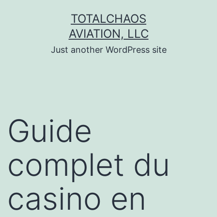
Skip
TOTALCHAOS
to
AVIATION, LLC
content
Just another WordPress site
Guide
complet du
casino en