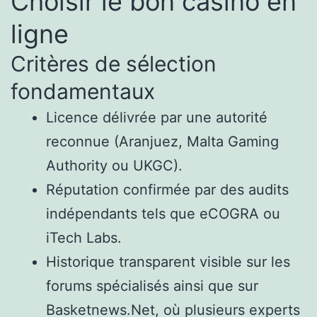
Choisir le bon casino en
ligne
Critères de sélection
fondamentaux
Licence délivrée par une autorité
reconnue (Aranjuez, Malta Gaming
Authority ou UKGC).
Réputation confirmée par des audits
indépendants tels que eCOGRA ou
iTech Labs.
Historique transparent visible sur les
forums spécialisés ainsi que sur
Basketnews.Net, où plusieurs experts