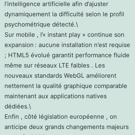
l’intelligence artificielle afin d’ajuster
dynamiquement la difficulté selon le profil
psychométrique détecté.\
Sur mobile , l’« instant play » continue son
expansion : aucune installation n’est requise
; HTML5 évolué garantit performance fluide
même sur réseaux LTE faibles . Les
nouveaux standards WebGL améliorent
nettement la qualité graphique comparable
maintenant aux applications natives
dédiées.\
Enfin , côté législation européenne , on
anticipe deux grands changements majeurs