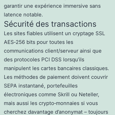
garantir une expérience immersive sans
latence notable.
Sécurité des transactions
Les sites fiables utilisent un cryptage SSL
AES‑256 bits pour toutes les
communications client/serveur ainsi que
des protocoles PCI DSS lorsqu’ils
manipulent les cartes bancaires classiques.
Les méthodes de paiement doivent couvrir
SEPA instantané, portefeuilles
électroniques comme Skrill ou Neteller,
mais aussi les crypto‑monnaies si vous
cherchez davantage d’anonymat – toujours