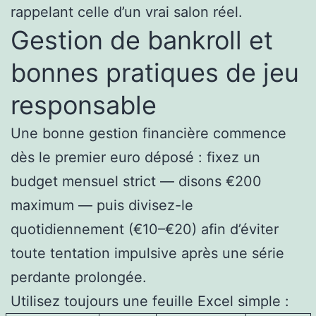
rappelant celle d’un vrai salon réel.
Gestion de bankroll et
bonnes pratiques de jeu
responsable
Une bonne gestion financière commence
dès le premier euro déposé : fixez un
budget mensuel strict — disons €200
maximum — puis divisez-le
quotidiennement (€10–€20) afin d’éviter
toute tentation impulsive après une série
perdante prolongée.
Utilisez toujours une feuille Excel simple :