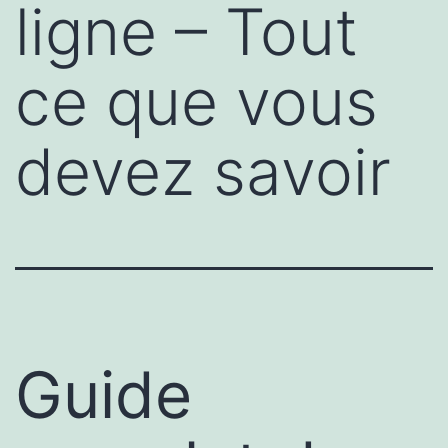
ligne – Tout
ce que vous
devez savoir
Guide