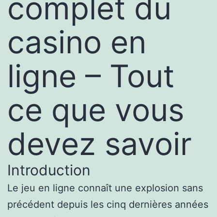
complet du
casino en
ligne – Tout
ce que vous
devez savoir
Introduction
Le jeu en ligne connaît une explosion sans
précédent depuis les cinq dernières années