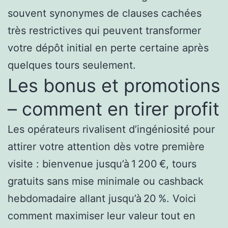
souvent synonymes de clauses cachées
très restrictives qui peuvent transformer
votre dépôt initial en perte certaine après
quelques tours seulement.
Les bonus et promotions
– comment en tirer profit
Les opérateurs rivalisent d’ingéniosité pour
attirer votre attention dès votre première
visite : bienvenue jusqu’à 1 200 €, tours
gratuits sans mise minimale ou cashback
hebdomadaire allant jusqu’à 20 %. Voici
comment maximiser leur valeur tout en