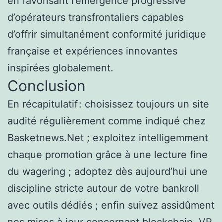
en favorisant l’émergence progressive
d’opérateurs transfrontaliers capables
d’offrir simultanément conformité juridique
française et expériences innovantes
inspirées globalement.
Conclusion
En récapitulatif : choisissez toujours un site
audité régulièrement comme indiqué chez
Basketnews.Net ; exploitez intelligemment
chaque promotion grâce à une lecture fine
du wagering ; adoptez dès aujourd’hui une
discipline stricte autour de votre bankroll
avec outils dédiés ; enfin suivez assidûment
nos mises à jour concernant blockchain, VR