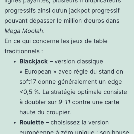
lignes payantes, plusieurs multiplicateurs
progressifs ainsi qu’un jackpot progressif
pouvant dépasser le million d’euros dans
Mega Moolah
.
En ce qui concerne les jeux de table
traditionnels :
Blackjack
– version classique
« European » avec règle du stand on
soft17 donne généralement un edge
<0,5 %. La stratégie optimale consiste
à doubler sur
9–11
contre une carte
haute du croupier.
Roulette
– choisissez la version
européenne à zéro unique ; son house