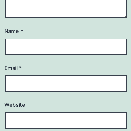
Name
*
Email
*
Website