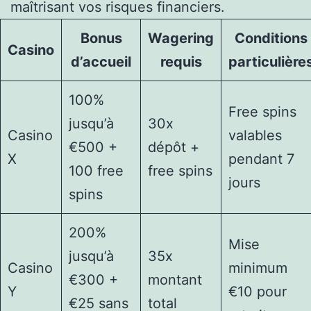
maîtrisant vos risques financiers.
Bonus
Wagering
Conditions
Casino
d’accueil
requis
particulière
100%
Free spins
jusqu’à
30x
Casino
valables
€500 +
dépôt +
X
pendant 7
100 free
free spins
jours
spins
200%
Mise
jusqu’à
35x
Casino
minimum
€300 +
montant
Y
€10 pour
€25 sans
total