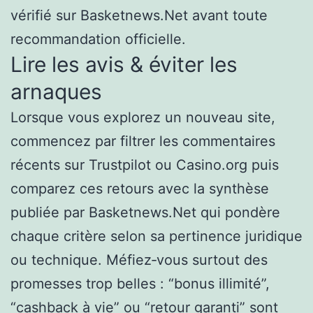
vérifié sur Basketnews.Net avant toute
recommandation officielle.
Lire les avis & éviter les
arnaques
Lorsque vous explorez un nouveau site,
commencez par filtrer les commentaires
récents sur Trustpilot ou Casino.org puis
comparez ces retours avec la synthèse
publiée par Basketnews.Net qui pondère
chaque critère selon sa pertinence juridique
ou technique. Méfiez‑vous surtout des
promesses trop belles : “bonus illimité”,
“cashback à vie” ou “retour garanti” sont