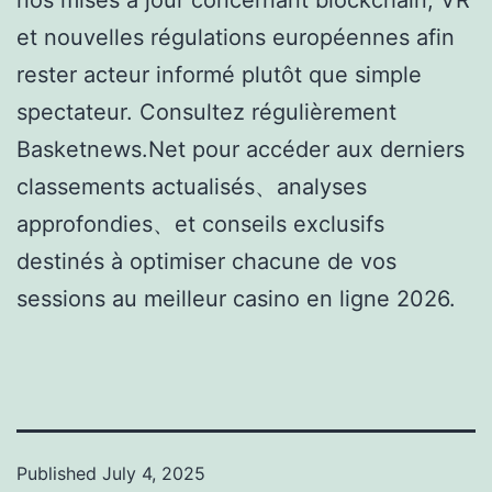
et nouvelles régulations européennes afin
rester acteur informé plutôt que simple
spectateur.​ Consultez régulièrement
Basketnews.Net pour accéder aux derniers
classements actualisés、analyses
approfondies、et conseils exclusifs
destinés à optimiser chacune de vos
sessions au meilleur casino en ligne 2026.​
Published
July 4, 2025