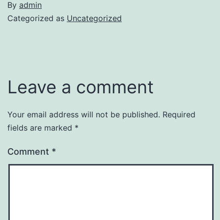
By
admin
Categorized as
Uncategorized
Leave a comment
Your email address will not be published.
Required
fields are marked
*
Comment
*