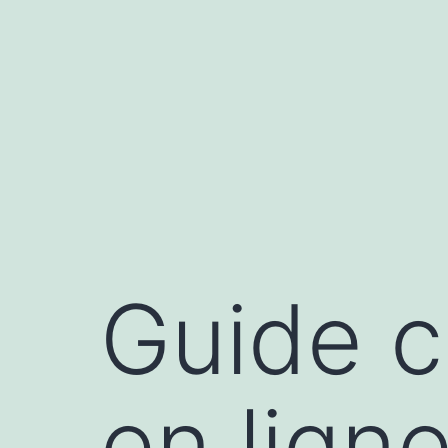
Skip
to
content
Guide c
en lign