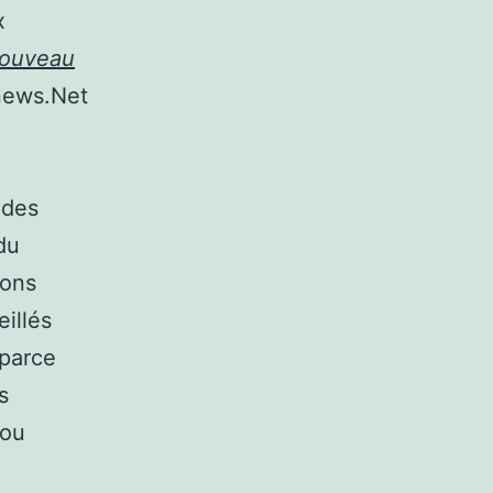
x
ouveau
news.Net
 des
du
ions
illés
 parce
s
 ou