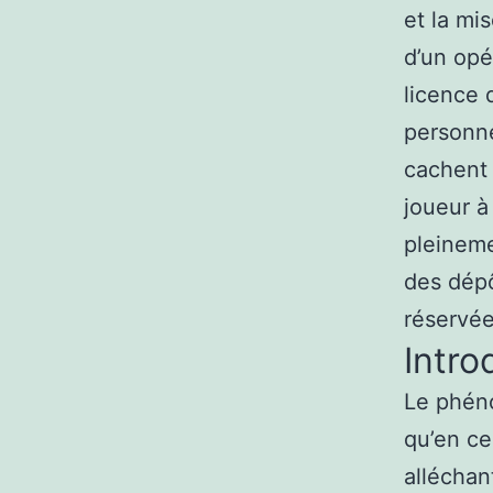
et la mi
d’un opér
licence 
personne
cachent 
joueur à
pleineme
des dépô
réservée
Intro
Le phéno
qu’en ce
alléchan