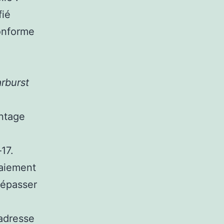
fié
conforme
arburst
antage
17.
paiement
dépasser
 adresse