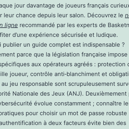
haque jour davantage de joueurs français curieu
r leur chance depuis leur salon. Découvrez le
n
n ligne
recommandé par les experts de Basket
fiter d’une expérience sécurisée et ludique.
 publier un guide complet est indispensable ?
ment parce que la législation française impose
pécifiques aux opérateurs agréés : protection 
ille joueur, contrôle anti‑blanchiment et obligat
s au jeu responsable sont scrupuleusement surve
torité Nationale des Jeux (ANJ). Deuxièmement
ybersécurité évolue constamment ; connaître le
ratiques pour choisir un mot de passe robuste
l’authentification à deux facteurs évite bien des