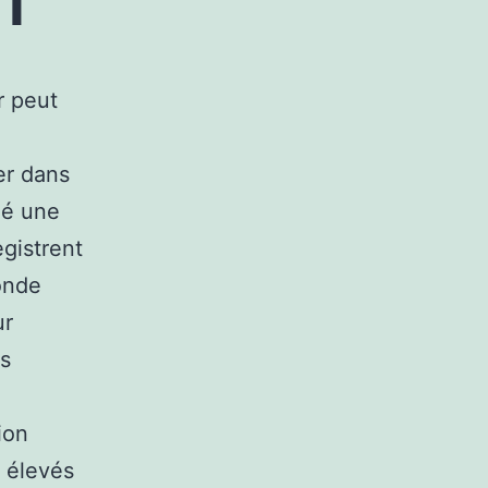
r peut
er dans
né une
egistrent
onde
ur
es
ion
s élevés