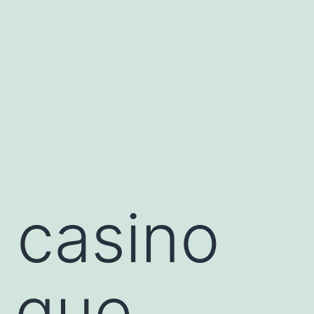
 casino
e que