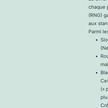
chaque p
(RNG) ga
aux stan
Parmi le
Slo
(N
Rou
mai
Bla
Ces
(« 
plu
Cré