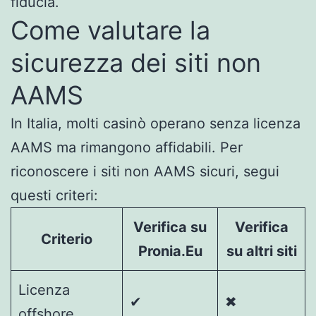
fiducia.
Come valutare la
sicurezza dei siti non
AAMS
In Italia, molti casinò operano senza licenza
AAMS ma rimangono affidabili. Per
riconoscere i siti non AAMS sicuri, segui
questi criteri:
Verifica su
Verifica
Criterio
Pronia.Eu
su altri siti
Licenza
✔︎
✖︎
offshore