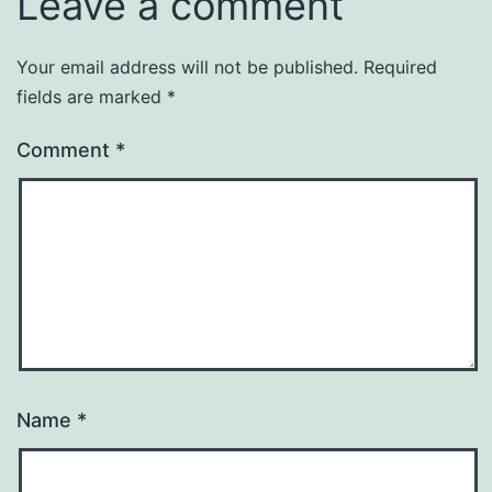
Leave a comment
Your email address will not be published.
Required
fields are marked
*
Comment
*
Name
*