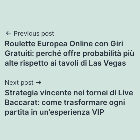
Post
Previous post
Roulette Europea Online con Giri
navigation
Gratuiti: perché offre probabilità più
alte rispetto ai tavoli di Las Vegas
Next post
Strategia vincente nei tornei di Live
Baccarat: come trasformare ogni
partita in un’esperienza VIP