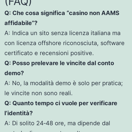
(FAQ)
Q: Che cosa significa “casino non AAMS
affidabile”?
A: Indica un sito senza licenza italiana ma
con licenza offshore riconosciuta, software
certificato e recensioni positive.
Q: Posso prelevare le vincite dal conto
demo?
A: No, la modalità demo è solo per pratica;
le vincite non sono reali.
Q: Quanto tempo ci vuole per verificare
l’identità?
A: Di solito 24‑48 ore, ma dipende dal