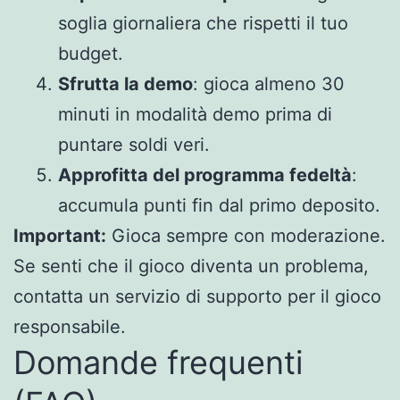
soglia giornaliera che rispetti il tuo
budget.
Sfrutta la demo
: gioca almeno 30
minuti in modalità demo prima di
puntare soldi veri.
Approfitta del programma fedeltà
:
accumula punti fin dal primo deposito.
Important:
Gioca sempre con moderazione.
Se senti che il gioco diventa un problema,
contatta un servizio di supporto per il gioco
responsabile.
Domande frequenti