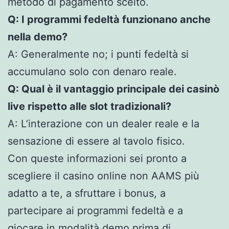
metodo di pagamento scelto.
Q: I programmi fedeltà funzionano anche
nella demo?
A: Generalmente no; i punti fedeltà si
accumulano solo con denaro reale.
Q: Qual è il vantaggio principale dei casinò
live rispetto alle slot tradizionali?
A: L’interazione con un dealer reale e la
sensazione di essere al tavolo fisico.
Con queste informazioni sei pronto a
scegliere il casino online non AAMS più
adatto a te, a sfruttare i bonus, a
partecipare ai programmi fedeltà e a
giocare in modalità demo prima di