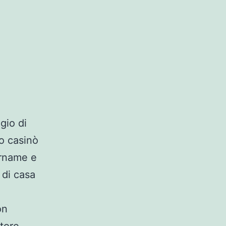
gio di
o casinò
sername e
 di casa
on