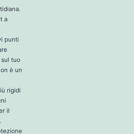
tidiana.
t a
i punti
are
 sul tuo
non è un
ù rigidi
uni
r il
.
otezione