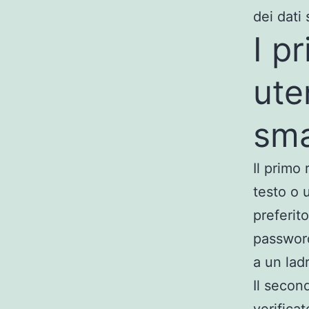
dei dati
I pr
ute
sm
Il primo
testo o 
preferit
password
a un lad
Il secon