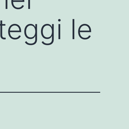
teggi le