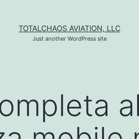
TOTALCHAOS AVIATION, LLC
Just another WordPress site
ompleta al
za mobile 