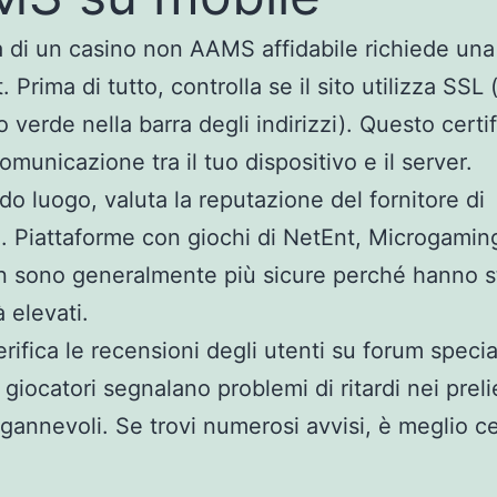
a di un casino non AAMS affidabile richiede una
. Prima di tutto, controlla se il sito utilizza SSL (
 verde nella barra degli indirizzi). Questo certi
comunicazione tra il tuo dispositivo e il server.
do luogo, valuta la reputazione del fornitore di
. Piattaforme con giochi di NetEnt, Microgamin
n sono generalmente più sicure perché hanno 
à elevati.
erifica le recensioni degli utenti su forum specia
 giocatori segnalano problemi di ritardi nei preli
gannevoli. Se trovi numerosi avvisi, è meglio c