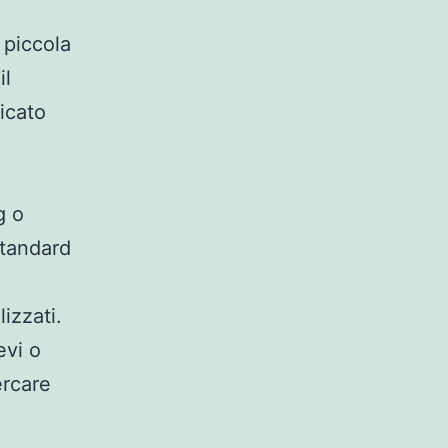
 piccola
il
ficato
g o
standard
lizzati.
evi o
ercare