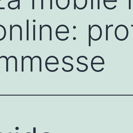
nline: pro
ommesse