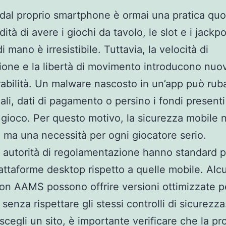
dal proprio smartphone è ormai una pratica quo
tà di avere i giochi da tavolo, le slot e i jackpo
i mano è irresistibile. Tuttavia, la velocità di
one e la libertà di movimento introducono nuov
rabilità. Un malware nascosto in un’app può rub
ali, dati di pagamento o persino i fondi presenti
 gioco. Per questo motivo, la sicurezza mobile 
, ma una necessità per ogni giocatore serio.
le autorità di regolamentazione hanno standard pi
iattaforme desktop rispetto a quelle mobile. Alc
on AAMS possono offrire versioni ottimizzate pe
 senza rispettare gli stessi controlli di sicurezza
cegli un sito, è importante verificare che la pr