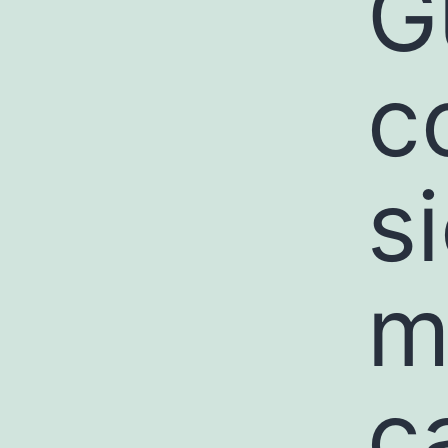
G
c
s
m
c