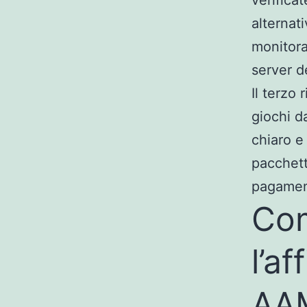
verifica
alternat
monitorar
server d
Il terzo 
giochi d
chiaro e
pacchett
pagamen
Com
l’af
AAM