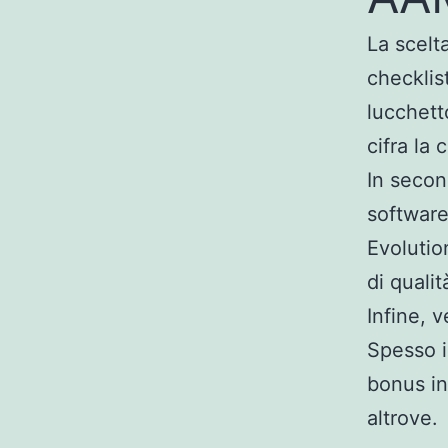
La scelt
checklist
lucchetto
cifra la 
In secon
software
Evolutio
di qualit
Infine, v
Spesso i
bonus in
altrove.